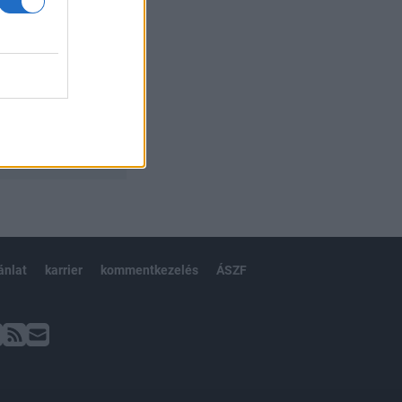
ánlat
karrier
kommentkezelés
ÁSZF