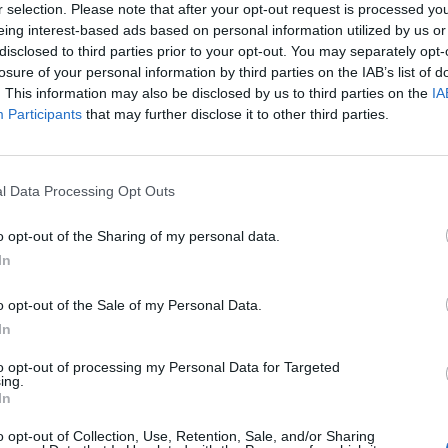
r selection. Please note that after your opt-out request is processed y
eing interest-based ads based on personal information utilized by us or
16:15
disclosed to third parties prior to your opt-out. You may separately opt-
losure of your personal information by third parties on the IAB’s list of
be az INA tanácsadói tenderének rövidített listájára (sho
. This information may also be disclosed by us to third parties on the
IA
C, valamint a Merrill Lynch - írja a Reuters horvát lap
Participants
that may further disclose it to other third parties.
ött ott volt még a Deutsche Bank, a UBS, valamint a Cr
című horvát lap szerint a héten már kiválasztásra kerülhet a ta
l Data Processing Opt Outs
 az INA 15%-át vinnék tőzsdére ahelyett, hogy egy szakmai, vag
el. Mint ismeretes, a MOL 25%-os pakettel rendelkezik az INA-b
o opt-out of the Sharing of my personal data.
egítélésünk szerint a horvát kormányzat magasabb áron adhatná
In
o opt-out of the Sale of my Personal Data.
ASÓNK!
In
a portfolio.hu hírarchívumához tartozik, melynek olvasása előf
to opt-out of processing my Personal Data for Targeted
ötött.
ing.
In
övetkezőket tartalmazza:
o opt-out of Collection, Use, Retention, Sale, and/or Sharing
 teljes cikkarchívum