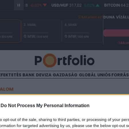
UR/HUF
365,28
-0,03%
USD/HUF
317,02
0,02%
BITCOIN
64 28
DUNA VÍZÁL
Mit jelent ez?
3. blokk
4. blokk
0 MW
0 MW
/ 500 MW
/ 500 MW
/ 500 MW
-144c
A Duna vízállása Paksnál -128 cm. A biztonsági határ -144 cm,
EFEKTETÉS
BANK
DEVIZA
GAZDASÁG
GLOBÁL
UNIÓS FORRÁ
TALOM
atizáció: a héten meglesz a
-
Do Not Process My Personal Information
dó
to opt-out of the sale, sharing to third parties, or processing of your per
formation for targeted advertising by us, please use the below opt-out s