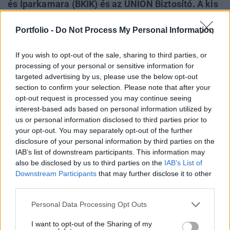
és Iparkamara (BKIK) és az UNION Biztosító. A kis
és középvállalkozásokat megcélzó
Portfolio -
Do Not Process My Personal Information
együttműködés fókuszában a vagyon- és
felelősség-, valamint a gépjármű-biztosítások
If you wish to opt-out of the sale, sharing to third parties, or
állnak.
processing of your personal or sensitive information for
targeted advertising by us, please use the below opt-out
"A Budapesti Kereskedelmi és Iparkamara folyamatosan
section to confirm your selection. Please note that after your
keresi azokat a lehetőségeket, amelyekkel hozzájárulhat a
opt-out request is processed you may continue seeing
vállalkozások sikereihez - mondta Petykó Zoltán, a BKIK
interest-based ads based on personal information utilized by
elnöke. Ennek a törekvésünknek egy fontos állomása az
us or personal information disclosed to third parties prior to
UNION Biztosítóval kötött együttműködés, amelynek
your opt-out. You may separately opt-out of the further
keretében tagjaink a vállalkozás igényeire szabott,
disclosure of your personal information by third parties on the
IAB’s list of downstream participants. This information may
kedvezményes biztosítási programokat vehetnek
also be disclosed by us to third parties on the
IAB’s List of
igénybe."...
Downstream Participants
that may further disclose it to other
third parties.
KEDVES OLVASÓNK!
Personal Data Processing Opt Outs
A keresett cikk a portfolio.hu hírarchívumához
I want to opt-out of the Sharing of my