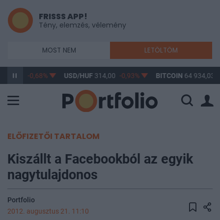
FRISSS APP!
Tény, elemzés, vélemény
MOST NEM
LETÖLTÖM
362,92
-0,68%
USD/HUF
314,00
-0,93%
BITCOIN
64 934,03
ELŐFIZETŐI TARTALOM
Kiszállt a Facebookból az egyik
nagytulajdonos
Portfolio
2012. augusztus 21. 11:10