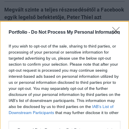
Megvált szinte a teljes részesedésétől a Facebook
egyik legelső befektetője, Peter Thiel azt
követően, hogy a múlt héten először nyílt meg a
lehetőség a bennfentesek számára az elsődleges
Portfolio -
Do Not Process My Personal Information
részvénykibocsátás óta a részvények
If you wish to opt-out of the sale, sharing to third parties, or
értékesítésére. A befektető több mint 1 milliárd
processing of your personal or sensitive information for
dollárt keresett a Facebooknak köszönhetően, ami
targeted advertising by us, please use the below opt-out
hatalmas hozamot jelent, hiszen először
section to confirm your selection. Please note that after your
mindössze félmillió dollárral szállt be a cégbe.
opt-out request is processed you may continue seeing
interest-based ads based on personal information utilized by
A múlt héten először adhattak el a bennfentesek Facebook-
us or personal information disclosed to third parties prior to
your opt-out. You may separately opt-out of the further
részvényeket azóta, hogy megtörtént az elsődleges
disclosure of your personal information by third parties on the
részvénykibocsátás. A társaság egyik korai befektetője,
IAB’s list of downstream participants. This information may
Peter Thiel élt is a lehetőséggel és csaknem összes
also be disclosed by us to third parties on the
IAB’s List of
részvényétől megvált - derül ki az amerikai felügyeletnek
Downstream Participants
that may further disclose it to other
benyújtott dokumentumokból. A befektető még 2004-ben
third parties.
félmillió dollárért vásárolt magának...