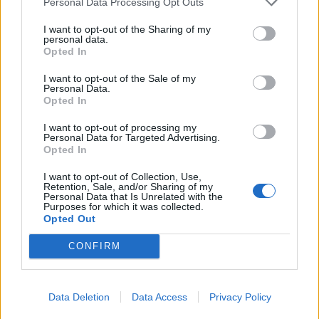
Personal Data Processing Opt Outs
I want to opt-out of the Sharing of my
KEDVES OLVASÓNK!
personal data.
Opted In
A keresett cikk a portfolio.hu hírarchívumához
tartozik, melynek olvasása előfizetéses
I want to opt-out of the Sale of my
Personal Data.
regisztrációhoz kötött.
Opted In
Az előfizetés a következőket tartalmazza:
I want to opt-out of processing my
Personal Data for Targeted Advertising.
Portfolio.hu teljes cikkarchívum
Opted In
Kötéslisták: BÉT elmúlt 2 év napon belüli
kötéslistái
I want to opt-out of Collection, Use,
Retention, Sale, and/or Sharing of my
Personal Data that Is Unrelated with the
Purposes for which it was collected.
Előfizetés
Opted Out
CONFIRM
MÁR ELŐFIZETŐNK VAGY?
BEJELENTKEZÉS
Data Deletion
Data Access
Privacy Policy