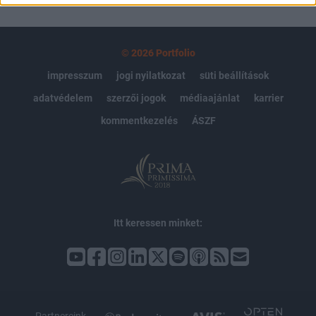
© 2026 Portfolio
impresszum
jogi nyilatkozat
süti beállítások
adatvédelem
szerzői jogok
médiaajánlat
karrier
kommentkezelés
ÁSZF
Itt keressen minket: