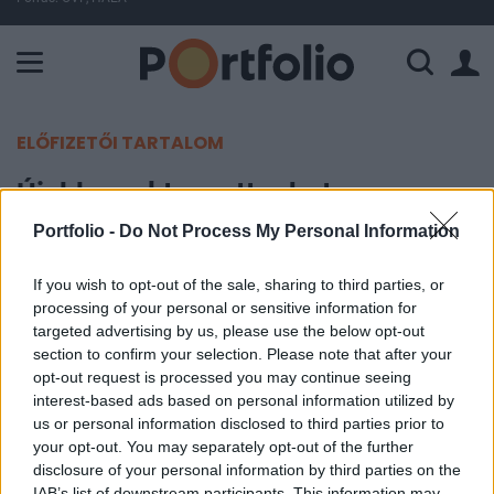
A Paksi Atomerőmű összteljesítménye 225 MW. A Duna vízállá
ELŐFIZETŐI TARTALOM
Újabb szektor retteghet a
kínaiaktól
Portfolio -
Do Not Process My Personal Information
If you wish to opt-out of the sale, sharing to third parties, or
Portfolio
processing of your personal or sensitive information for
2013. november 07. 06:20
targeted advertising by us, please use the below opt-out
section to confirm your selection. Please note that after your
A kínai milliárdosok körében nem túl gyakori,
opt-out request is processed you may continue seeing
hogy jachtokat vásárolnak, annál szívesebben
interest-based ads based on personal information utilized by
us or personal information disclosed to third parties prior to
fektetnek viszont jachtgyártó cégekbe. A világ
your opt-out. You may separately opt-out of the further
vezető jachtgyártó cégei közül idén kettő került
disclosure of your personal information by third parties on the
kínai kézbe.
IAB’s list of downstream participants. This information may