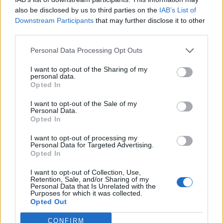
also be disclosed by us to third parties on the
IAB’s List of
Újabb és újabb szektorokban szereznek jelentős befolyást
Downstream Participants
that may further disclose it to other
kínaiak. Legújabb kiszemeltjeik között jachtgyártók is
third parties.
szerepelnek. A Dalian Wanda Group nevet viselő kínai
Personal Data Processing Opt Outs
ingatlanfejlesztő például nyáron szerezte meg a brit
Sunseeker Internationalt 500 millió dolláros vételáron. A
I want to opt-out of the Sharing of my
Sunseeker egyébként arról lett ismert, hogy ő gyártotta a
personal data.
Opted In
Quantom csendje című James Bond filmben...
I want to opt-out of the Sale of my
Personal Data.
Opted In
KEDVES OLVASÓNK!
I want to opt-out of processing my
A keresett cikk a portfolio.hu hírarchívumához
Personal Data for Targeted Advertising.
tartozik, melynek olvasása előfizetéses
Opted In
regisztrációhoz kötött.
I want to opt-out of Collection, Use,
Retention, Sale, and/or Sharing of my
Az előfizetés a következőket tartalmazza:
Personal Data that Is Unrelated with the
Purposes for which it was collected.
Portfolio.hu teljes cikkarchívum
Opted Out
Kötéslisták: BÉT elmúlt 2 év napon belüli
kötéslistái
CONFIRM