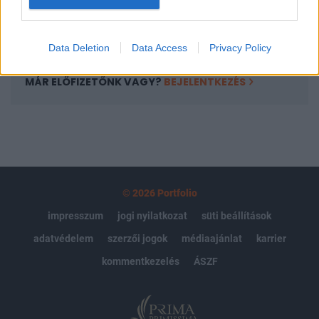
Előfizetés
Data Deletion
Data Access
Privacy Policy
MÁR ELŐFIZETŐNK VAGY?
BEJELENTKEZÉS
© 2026 Portfolio
impresszum
jogi nyilatkozat
süti beállítások
adatvédelem
szerzői jogok
médiaajánlat
karrier
kommentkezelés
ÁSZF