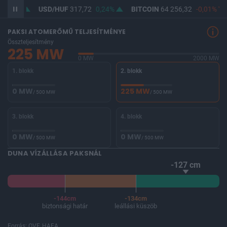
0,16%
USD/HUF
317,72
0,24%
BITCOIN
64 256,32
-0,01%
PAKSI ATOMERŐMŰ TELJESÍTMÉNYE
Összteljesítmény
225 MW
0 MW
2000 MW
1. blokk
2. blokk
0 MW
225 MW
/ 500 MW
/ 500 MW
3. blokk
4. blokk
0 MW
0 MW
/ 500 MW
/ 500 MW
DUNA VÍZÁLLÁSA PAKSNÁL
-127 cm
-144cm
-134cm
biztonsági határ
leállási küszöb
Forrás: OVF, HAEA