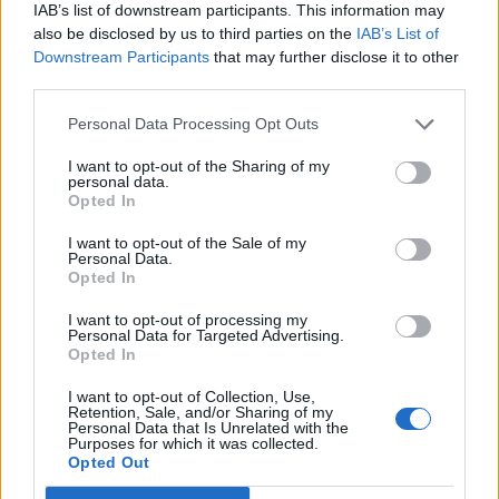
rendelte meg a társaság.
IAB’s list of downstream participants. This information may
also be disclosed by us to third parties on the
IAB’s List of
Downstream Participants
that may further disclose it to other
Egy új Gulfstream 550 típusú repülőgép érkezett a
third parties.
Tescóhoz, melyet a társaság felső vezetése fog majd
használni, az időzítés azonban nem éppen szerencsés,
Personal Data Processing Opt Outs
hiszen napokkal ezelőtt robbant ki a legújabb botrány a
vállalatnál számviteli hibákból kifolyólag. A gépet még
I want to opt-out of the Sharing of my
personal data.
2013 elején rendelte a cég, épp akkor, amikor már
Opted In
agresszívan kezdték visszafogni a nemzetközi...
I want to opt-out of the Sale of my
Personal Data.
Opted In
KEDVES OLVASÓNK!
I want to opt-out of processing my
A keresett cikk a portfolio.hu hírarchívumához
Personal Data for Targeted Advertising.
Opted In
tartozik, melynek olvasása előfizetéses
regisztrációhoz kötött.
I want to opt-out of Collection, Use,
Retention, Sale, and/or Sharing of my
Personal Data that Is Unrelated with the
Az előfizetés a következőket tartalmazza:
Purposes for which it was collected.
Portfolio.hu teljes cikkarchívum
Opted Out
Kötéslisták: BÉT elmúlt 2 év napon belüli