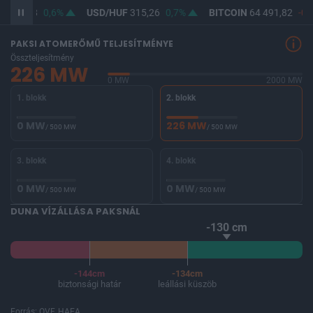
F
363,88
0,6%
USD/HUF
315,26
0,7%
BITCOIN
64 491,82
-0,
PAKSI ATOMERŐMŰ TELJESÍTMÉNYE
Összteljesítmény
226 MW
0 MW
2000 MW
1. blokk
2. blokk
0 MW
226 MW
/ 500 MW
/ 500 MW
3. blokk
4. blokk
0 MW
0 MW
/ 500 MW
/ 500 MW
DUNA VÍZÁLLÁSA PAKSNÁL
-130 cm
-144cm
-134cm
biztonsági határ
leállási küszöb
Forrás: OVF, HAEA