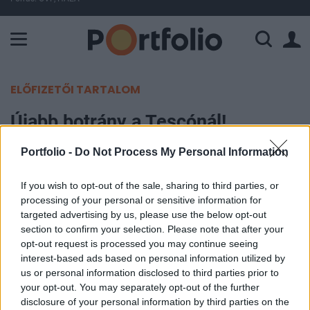
A Paksi Atomerőmű összteljesítménye 226 MW. A Duna vízállá
ELŐFIZETŐI TARTALOM
Újabb botrány a Tescónál!
Portfolio -
Do Not Process My Personal Information
Portfolio
2014. október 04. 14:41
If you wish to opt-out of the sale, sharing to third parties, or
processing of your personal or sensitive information for
Több mint 50 millió dollár értékű vezetőségi
targeted advertising by us, please use the below opt-out
repülőgép érkezett a Tescóhoz, közvetlenül
section to confirm your selection. Please note that after your
opt-out request is processed you may continue seeing
azután, hogy a társaság nyilvánosságra hozta
interest-based ads based on personal information utilized by
számviteli hibáit, miszerint 250 millió fonttal
us or personal information disclosed to third parties prior to
felülbecsülték a profitot - írja a Financial Times. A
your opt-out. You may separately opt-out of the further
Gulfstream 550 típusú gépet még 2013 elején
disclosure of your personal information by third parties on the