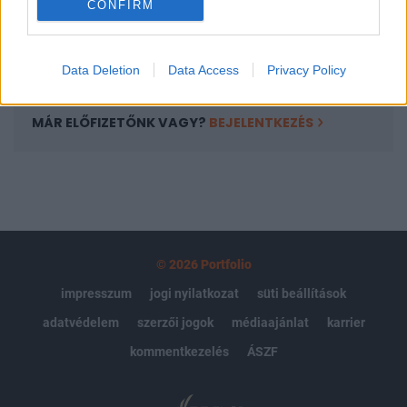
CONFIRM
kötéslistái
Előfizetés
Data Deletion
Data Access
Privacy Policy
MÁR ELŐFIZETŐNK VAGY?
BEJELENTKEZÉS
© 2026 Portfolio
impresszum
jogi nyilatkozat
süti beállítások
adatvédelem
szerzői jogok
médiaajánlat
karrier
kommentkezelés
ÁSZF