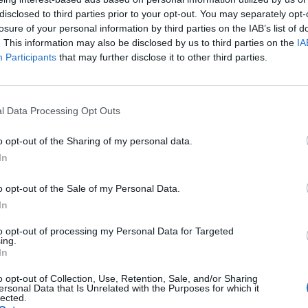
i a távközlési cégekre a kormány, azaz mégsem, egy kor
disclosed to third parties prior to your opt-out. You may separately opt-
, ami 20 milliárdot hozhat a költségvetésnek, de lehet,
losure of your personal information by third parties on the IAB’s list of
az internetszolgáltatókat, akkor legyen inkább csak 20
. This information may also be disclosed by us to third parties on the
IA
Participants
that may further disclose it to other third parties.
r kellene egy felső korlát, mondjuk nagyjából ezer for
ak hétszázas? Sok itt a kérdés, úgyhogy jöjjön az inte
l Data Processing Opt Outs
? Jövőre az internetszolgáltatásra is kiterjesztik a távközlési 
o opt-out of the Sharing of my personal data.
igabyte adatforgalom után 150 forint lesz. Az nem kevés pénz
In
gi adóteher sem lenne kicsi: a tavalyi internetforgalmi adatok a
 felszorozva akár összesen 220 milliárd forint...
o opt-out of the Sale of my Personal Data.
In
ASÓNK!
to opt-out of processing my Personal Data for Targeted
ing.
a portfolio.hu hírarchívumához tartozik, melynek olvasása előf
In
ötött.
o opt-out of Collection, Use, Retention, Sale, and/or Sharing
övetkezőket tartalmazza:
ersonal Data that Is Unrelated with the Purposes for which it
lected.
 teljes cikkarchívum