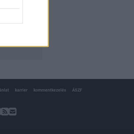
ánlat
karrier
kommentkezelés
ÁSZF