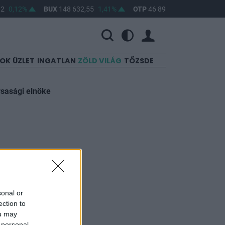
2
0,12%
BUX
148 632,55
1,41%
OTP
46 890
2,16%
MOL
SOK
ÜZLET
INGATLAN
ZÖLD VILÁG
TŐZSDE
rsasági elnöke
sonal or
ection to
ou may
 personal