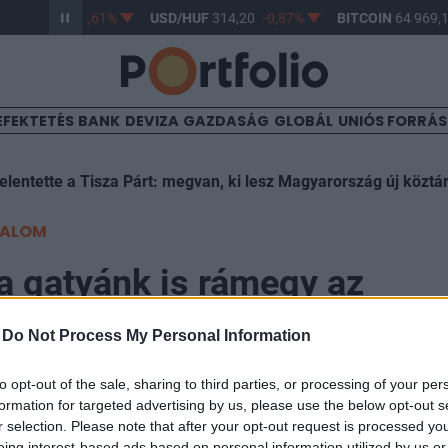
UF
363,17
-0,61%
USD/HUF
314,20
-0,87%
BITCOIN
64 969,1
EFEKTETÉS
BANK
DEVIZA
GAZDASÁG
GLOBÁL
UNIÓS FORRÁ
elentette a Tisza Párt: megvan, ki lesz Magyarország új köztá
TALOM
a gatyánk is rámegy az
adóra?
-
Do Not Process My Personal Information
to opt-out of the sale, sharing to third parties, or processing of your per
formation for targeted advertising by us, please use the below opt-out s
08
r selection. Please note that after your opt-out request is processed y
eing interest-based ads based on personal information utilized by us or