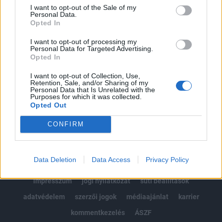
Portfolio.hu teljes cikkarchívum
I want to opt-out of the Sale of my
Kötéslisták: BÉT elmúlt 2 év napon belüli
Personal Data.
Opted In
kötéslistái
I want to opt-out of processing my
Personal Data for Targeted Advertising.
Előfizetés
Opted In
I want to opt-out of Collection, Use,
Retention, Sale, and/or Sharing of my
MÁR ELŐFIZETŐNK VAGY?
BEJELENTKEZÉS
Personal Data that Is Unrelated with the
Purposes for which it was collected.
Opted Out
CONFIRM
Data Deletion
Data Access
Privacy Policy
© 2026 Portfolio
impresszum
jogi nyilatkozat
süti beállítások
adatvédelem
szerzői jogok
médiaajánlat
karrier
kommentkezelés
ÁSZF