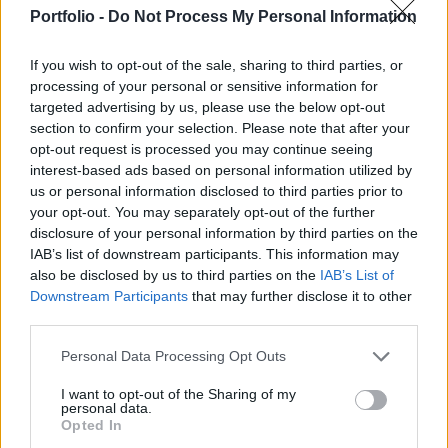
megbeszélések - tudta meg a Reuters az ügyhöz
Portfolio -
Do Not Process My Personal Information
közel álló forrásoktól.
If you wish to opt-out of the sale, sharing to third parties, or
Több mint 1 milliárd dollárt kapott befektetőktől egy
processing of your personal or sensitive information for
tőkeemelés keretében a múlt hónapban a kínai
targeted advertising by us, please use the below opt-out
okostelefon-gyártó, a Xiaomi amiben majdnem részt vett a
section to confirm your selection. Please note that after your
legnagyobb amerikai közösségi oldal, a Xiaomi is - írja a
opt-out request is processed you may continue seeing
Reuters. Októberben Pekingbe látogatott a Facebook
interest-based ads based on personal information utilized by
vezérigazgatója, Mark Zuckerberg és egy vacsora
us or personal information disclosed to third parties prior to
your opt-out. You may separately opt-out of the further
keretében találkozott a Xiaomi vezérigazgatójával, Lei
disclosure of your personal information by third parties on the
Junnal...
IAB’s list of downstream participants. This information may
also be disclosed by us to third parties on the
IAB’s List of
Downstream Participants
that may further disclose it to other
KEDVES OLVASÓNK!
third parties.
A keresett cikk a portfolio.hu hírarchívumához
Personal Data Processing Opt Outs
tartozik, melynek olvasása előfizetéses
regisztrációhoz kötött.
I want to opt-out of the Sharing of my
personal data.
Opted In
Az előfizetés a következőket tartalmazza: