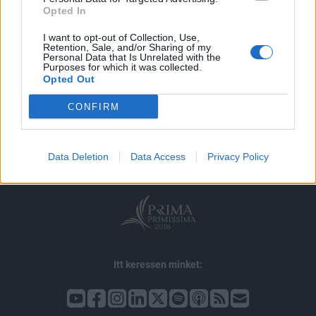
Opted In
I want to opt-out of Collection, Use,
Retention, Sale, and/or Sharing of my
Personal Data that Is Unrelated with the
Purposes for which it was collected.
Opted Out
© 2026 Portfolio
CONFIRM
impresszum
jogi nyilatkozat
süti beállítások
adatvédelem
szerzői jogok
médiaajánlat
karrier
Data Deletion
Data Access
Privacy Policy
kommentkezelés
ÁSZF
Itt keressen minket: