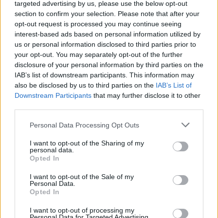
targeted advertising by us, please use the below opt-out
számító hirdetési bevételek piacán lassulás mutatkozik,
section to confirm your selection. Please note that after your
miután a mobil hirdetéseket olcsóbban...
opt-out request is processed you may continue seeing
interest-based ads based on personal information utilized by
us or personal information disclosed to third parties prior to
KEDVES OLVASÓNK!
your opt-out. You may separately opt-out of the further
disclosure of your personal information by third parties on the
A keresett cikk a portfolio.hu hírarchívumához
IAB’s list of downstream participants. This information may
tartozik, melynek olvasása előfizetéses
also be disclosed by us to third parties on the
IAB’s List of
regisztrációhoz kötött.
Downstream Participants
that may further disclose it to other
third parties.
Az előfizetés a következőket tartalmazza:
Portfolio.hu teljes cikkarchívum
Personal Data Processing Opt Outs
Kötéslisták: BÉT elmúlt 2 év napon belüli
I want to opt-out of the Sharing of my
kötéslistái
personal data.
Opted In
Előfizetés
I want to opt-out of the Sale of my
Personal Data.
Opted In
MÁR ELŐFIZETŐNK VAGY?
BEJELENTKEZÉS
I want to opt-out of processing my
Personal Data for Targeted Advertising.