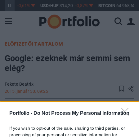
363,17
-0,61%
USD/HUF
314,20
-0,87%
BITCOIN
64 968,68
ELŐFIZETŐI TARTALOM
Google: ezeknek már semmi sem
elég?
Fekete Beatrix
2015. január 30. 09:25
Kétszámjegyű bevételnövekedésről számolt be a Google a
Portfolio -
Do Not Process My Personal Information
negyedik negyedévre. Az elemzők erősebb növekedésre
számítottak, ezért a negyedéves eredmények csalódást
If you wish to opt-out of the sale, sharing to third parties, or
okoztak. A költségek megugrottak, különösen sokat költött
processing of your personal or sensitive information for
most a cég kutatás-fejlesztésre. Az alaptevékenységnek