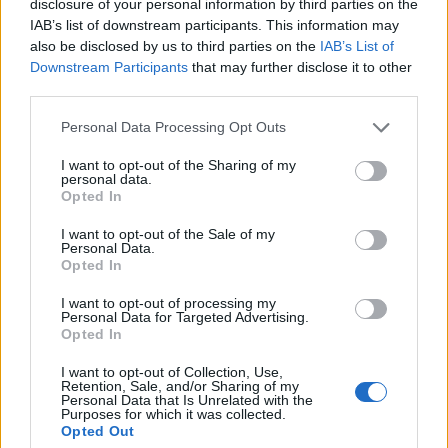
disclosure of your personal information by third parties on the
menedzsment a korábbi éveknél alacsonyabb
IAB’s list of downstream participants. This information may
osztalékfizetést javasol.
also be disclosed by us to third parties on the
IAB’s List of
Downstream Participants
that may further disclose it to other
Közzétette az EDF a tavalyi gyorsjelentését, melyben az
third parties.
árbevétel és az EBITDA soron is minimálisan a várt felett
Personal Data Processing Opt Outs
teljesített a vállalat.A társaság árbevétele minimálisan
emelkedett tavaly 2014-hez képest, miután a fajsúlyos
I want to opt-out of the Sharing of my
personal data.
francia operáció árbevétele 0,7 százalékkal, az olasz pedig
Opted In
8 százalékkal csökkent, a brit ugyanakkor 8,9 százalékkal,
az egyéb nemzetközi piacok...
I want to opt-out of the Sale of my
Personal Data.
Opted In
KEDVES OLVASÓNK!
I want to opt-out of processing my
Personal Data for Targeted Advertising.
A keresett cikk a portfolio.hu hírarchívumához
Opted In
tartozik, melynek olvasása előfizetéses
I want to opt-out of Collection, Use,
regisztrációhoz kötött.
Retention, Sale, and/or Sharing of my
Personal Data that Is Unrelated with the
Purposes for which it was collected.
Az előfizetés a következőket tartalmazza:
Opted Out
Portfolio.hu teljes cikkarchívum