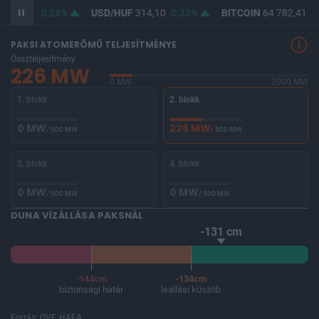
362,61
0,24%
USD/HUF
314,10
0,33%
BITCOIN
64 782,41
0
PAKSI ATOMERŐMŰ TELJESÍTMÉNYE
Összteljesítmény
226 MW
0 MW
2000 MW
1. blokk
2. blokk
0 MW
226 MW
/ 500 MW
/ 500 MW
3. blokk
4. blokk
0 MW
0 MW
/ 500 MW
/ 500 MW
DUNA VÍZÁLLÁSA PAKSNÁL
-131 cm
-144cm
-134cm
biztonsági határ
leállási küszöb
Forrás: OVF, HAEA