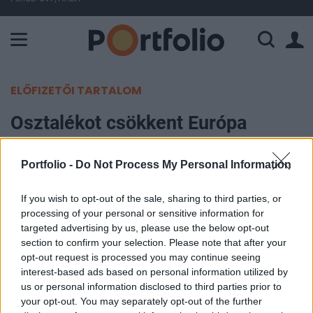
A Paksi Atomerőmű összteljesítménye 226 MW. A Duna vízállá
ELŐFIZETŐI TARTALOM
Osztalékot csökkent Európa
legnagyobb áramtermelője
Portfolio -
Do Not Process My Personal Information
Portfolio
2016. február 16. 08:57
If you wish to opt-out of the sale, sharing to third parties, or
processing of your personal or sensitive information for
targeted advertising by us, please use the below opt-out
A várakozásokkal közel megegyező árbevételről
section to confirm your selection. Please note that after your
és EBITDA-ról számolt be Európa legnagyobb
opt-out request is processed you may continue seeing
villamosenergia-termelője, az EDF. Bár a
interest-based ads based on personal information utilized by
us or personal information disclosed to third parties prior to
menedzsment a piaci szereplők által várt közel
your opt-out. You may separately opt-out of the further
megegyező EBITDA-ra számít idén, a