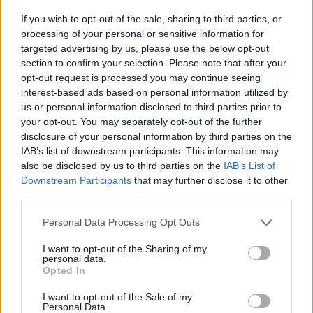
Soha nem volt olyan alacsony az internet áfája
If you wish to opt-out of the sale, sharing to third parties, or
Magyarországon, mint amilyen 2017-től lesz, januártól 27-
processing of your personal or sensitive information for
ről 18 százalékra csökken az internetezés áfája - mondta el
targeted advertising by us, please use the below opt-out
section to confirm your selection. Please note that after your
Deutsch Tamás. A miniszterelnöki biztos arról is beszélt,
opt-out request is processed you may continue seeing
hogy 2018-tól akár 5 százalékra csökkenhet az internet
interest-based ads based on personal information utilized by
adója, mert elég jók a gazdaság mutatói. Ez még nagyobb
us or personal information disclosed to third parties prior to
lendületet adhat a digitális fejlődésnek...
your opt-out. You may separately opt-out of the further
disclosure of your personal information by third parties on the
IAB’s list of downstream participants. This information may
KEDVES OLVASÓNK!
also be disclosed by us to third parties on the
IAB’s List of
Downstream Participants
that may further disclose it to other
A keresett cikk a portfolio.hu hírarchívumához
third parties.
tartozik, melynek olvasása előfizetéses
regisztrációhoz kötött.
Personal Data Processing Opt Outs
Az előfizetés a következőket tartalmazza:
I want to opt-out of the Sharing of my
personal data.
Portfolio.hu teljes cikkarchívum
Opted In
Kötéslisták: BÉT elmúlt 2 év napon belüli
I want to opt-out of the Sale of my
kötéslistái
Personal Data.