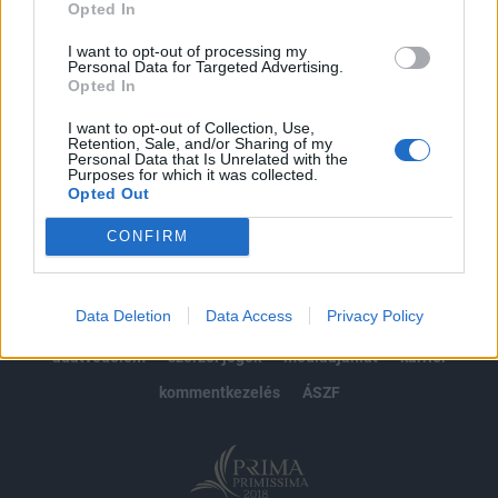
Opted In
Előfizetés
I want to opt-out of processing my
Personal Data for Targeted Advertising.
Opted In
MÁR ELŐFIZETŐNK VAGY?
BEJELENTKEZÉS
I want to opt-out of Collection, Use,
Retention, Sale, and/or Sharing of my
Personal Data that Is Unrelated with the
Purposes for which it was collected.
Opted Out
CONFIRM
© 2026 Portfolio
Data Deletion
Data Access
Privacy Policy
impresszum
jogi nyilatkozat
süti beállítások
adatvédelem
szerzői jogok
médiaajánlat
karrier
kommentkezelés
ÁSZF