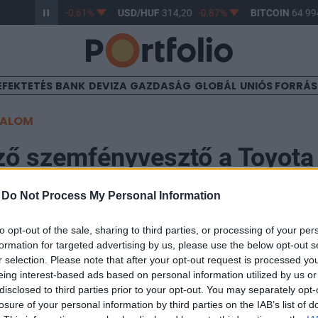
/HUF
363,17
-0,61%
USD/HUF
314,20
-0,87%
BITCOIN
64 994
EFEKTETÉS
BANK
DEVIZA
GAZDASÁG
GLOBÁL
UNIÓS FORRÁ
TALOM
ő szemfényvesztő a Toyota 
-
Do Not Process My Personal Information
3:05
to opt-out of the sale, sharing to third parties, or processing of your per
formation for targeted advertising by us, please use the below opt-out s
kilométeren át hajtottuk a Corolla tizenegyedik gener
r selection. Please note that after your opt-out request is processed y
ített változatát, a Toyota legújabb népautóját. Ennyi id
eing interest-based ads based on personal information utilized by us or
ajta érzésünk arról, hogy megéri-e a pénzét a népszerű
disclosed to third parties prior to your opt-out. You may separately opt-
losure of your personal information by third parties on the IAB’s list of