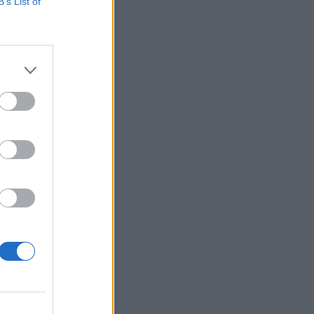
ter autópályán 1,6-
B’s List of
legmagasabb,
v: van akiknek nem
izetéses