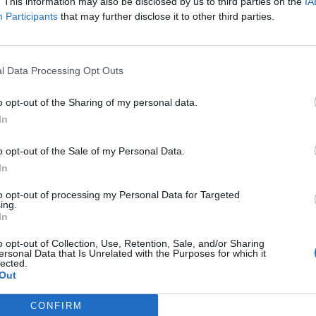
méterek 500 kilométer 5 napon keresztül Ebből közel 400 kilomé
. This information may also be disclosed by us to third parties on the
IA
Participants
that may further disclose it to other third parties.
erős változat volt nálunk Fokozatmentes automata váltóval A 
tséggelKülsőMinden autó esetében a külső megítélése szubjektí
leg, vagy úgy egyáltalán a szedánok (ez vagyok én...)...
l Data Processing Opt Outs
ASÓNK!
o opt-out of the Sharing of my personal data.
In
a portfolio.hu hírarchívumához tartozik, melynek olvasása előf
ötött.
o opt-out of the Sale of my Personal Data.
övetkezőket tartalmazza:
In
 teljes cikkarchívum
to opt-out of processing my Personal Data for Targeted
 BÉT elmúlt 2 év napon belüli
ing.
In
o opt-out of Collection, Use, Retention, Sale, and/or Sharing
ersonal Data that Is Unrelated with the Purposes for which it
Előfizetés
lected.
Out
NK VAGY?
BEJELENTKEZÉS
CONFIRM