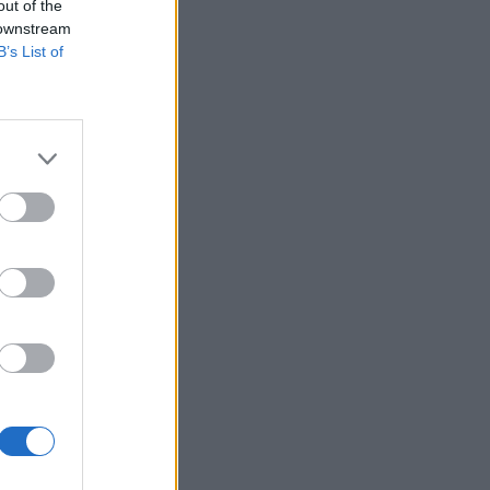
out of the
 downstream
kockázatok
B’s List of
ak az amerikai
 a Nasdaq pedig
izetéses