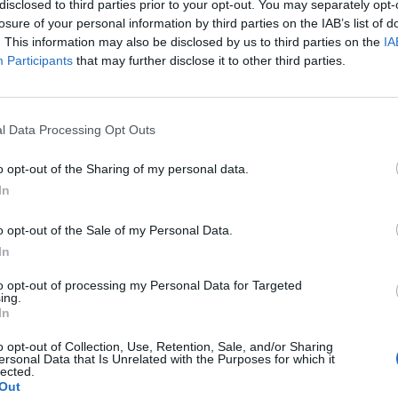
disclosed to third parties prior to your opt-out. You may separately opt-
losure of your personal information by third parties on the IAB’s list of
riával és az Észak-Koreával kapcsolatos geopolitikai 
. This information may also be disclosed by us to third parties on the
IA
Participants
that may further disclose it to other third parties.
agyarázzák elemzők, hogy mérsékelt mínuszban zárt
2:05 Megosztás Itt a vége A Dow 0,03%-os, az S&P 500 0,14%-os,
l Data Processing Opt Outs
l fejezte be a keddi kereskedést. 2017. április 11. 21:57 ...
o opt-out of the Sharing of my personal data.
In
ASÓNK!
o opt-out of the Sale of my Personal Data.
a portfolio.hu hírarchívumához tartozik, melynek olvasása előf
In
ötött.
to opt-out of processing my Personal Data for Targeted
övetkezőket tartalmazza:
ing.
 teljes cikkarchívum
In
 BÉT elmúlt 2 év napon belüli
o opt-out of Collection, Use, Retention, Sale, and/or Sharing
ersonal Data that Is Unrelated with the Purposes for which it
lected.
Out