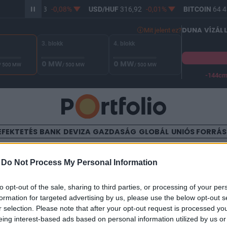
R/HUF
365,13
-0,08%
USD/HUF
316,92
-0,01%
BITCOIN
64 41
DUNA VÍZÁL
Mit jelent ez?
3. blokk
4. blokk
0 MW
0 MW
/ 500 MW
/ 500 MW
/ 500 MW
-144c
A Duna vízállása Paksnál -128 cm. A biztonsági határ -144 cm,
EFEKTETÉS
BANK
DEVIZA
GAZDASÁG
GLOBÁL
UNIÓS FORRÁ
TALOM
-
Do Not Process My Personal Information
elem a részvénypiacokon
to opt-out of the sale, sharing to third parties, or processing of your per
formation for targeted advertising by us, please use the below opt-out s
r selection. Please note that after your opt-out request is processed y
eing interest-based ads based on personal information utilized by us or