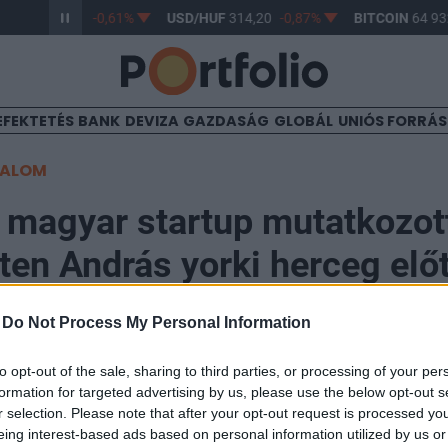
/HUF
363,17
-0,61%
USD/HUF
314,20
-0,87%
BITCOIN
64 932
EFEKTETÉS
BANK
DEVIZA
GAZDASÁG
GLOBÁL
UNIÓS FORRÁ
TALOM
 magyar startup mutatkozot
en András yorki herceg előt
-
Do Not Process My Personal Information
14:24
to opt-out of the sale, sharing to third parties, or processing of your per
formation for targeted advertising by us, please use the below opt-out s
énlátók helyzetén javítani kívánó GlovEye végzett az e
r selection. Please note that after your opt-out request is processed y
 lett a második, míg az egyetemi jegyzetek megosztás
eing interest-based ads based on personal information utilized by us or