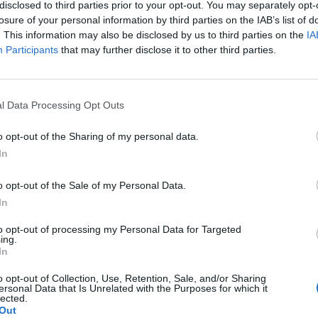
 harmadik helyezést szerezte meg a Pitch@Palace star
disclosed to third parties prior to your opt-out. You may separately opt-
yének közönségszavazásán. A versenyt András yorki h
losure of your personal information by third parties on the IAB’s list of
. This information may also be disclosed by us to third parties on the
IA
ította 2014-ben.
Participants
that may further disclose it to other third parties.
ary 1.0 hazai döntőjét a Design Terminal partnereivel - a Szá
tve hozta tető alá, kedd este a Vigadó épületében. A szakmai 
gszavazatok alapján, a vakok és gyengénlátók helyzetén javíta
l Data Processing Opt Outs
 a CollMot Robotics végzett, aki látványos...
o opt-out of the Sharing of my personal data.
In
ASÓNK!
o opt-out of the Sale of my Personal Data.
a portfolio.hu hírarchívumához tartozik, melynek olvasása előf
In
ötött.
to opt-out of processing my Personal Data for Targeted
övetkezőket tartalmazza:
ing.
In
 teljes cikkarchívum
 BÉT elmúlt 2 év napon belüli
o opt-out of Collection, Use, Retention, Sale, and/or Sharing
ersonal Data that Is Unrelated with the Purposes for which it
lected.
Out