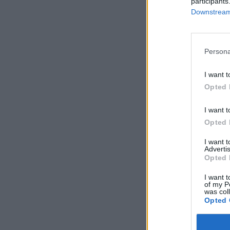
A minden évben meg
participants
Downstream 
ország részvételéve
és néhány olajterme
akkori célkitűzés, v
Persona
KEDVES OLV
I want t
Opted 
A keresett cikk 
regisztrációhoz k
I want t
Az előfizetés a k
Opted 
Portfolio.hu
I want 
Kötéslisták:
Advertis
Opted 
kötéslistái
I want t
of my P
was col
Opted 
MÁR ELŐFIZETŐ