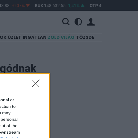
3,88
-0,07%
BUX
148 632,55
1,41%
OTP
46 890
2,16%
M
SOK
ÜZLET
INGATLAN
ZÖLD VILÁG
TŐZSDE
aggódnak
sonal or
ection to
 nem annyira az
ou may
 personal
out of the
 downstream