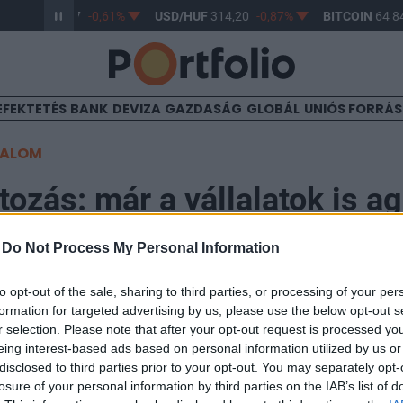
R/HUF
363,17
-0,61%
USD/HUF
314,20
-0,87%
BITCOIN
64 84
EFEKTETÉS
BANK
DEVIZA
GAZDASÁG
GLOBÁL
UNIÓS FORRÁ
TALOM
tozás: már a vállalatok is 
-
Do Not Process My Personal Information
00
to opt-out of the sale, sharing to third parties, or processing of your per
formation for targeted advertising by us, please use the below opt-out s
árizsi Klímaegyezmény aláírása után szokatlan módon
r selection. Please note that after your opt-out request is processed y
kább a cégek játszották a vezető szerepet az ENSZ
eing interest-based ads based on personal information utilized by us or
ján, a 24. COP-n (The Conference of the Parties).
disclosed to third parties prior to your opt-out. You may separately opt-
losure of your personal information by third parties on the IAB’s list of