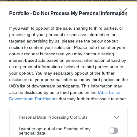
akik télen vakációznak valamelyik egzotikus
országban. Ez ugyanis már korántsem csak a
Portfolio -
Do Not Process My Personal Information
milliomosok kiváltsága. A legkedveltebb úticélok
közé tartozik Thaiföld, Tenerife, Dubaj, Mexikó
If you wish to opt-out of the sale, sharing to third parties, or
vagy Florida.
processing of your personal or sensitive information for
targeted advertising by us, please use the below opt-out
Évről évre egyre többet utaznak a magyarok, ezt
section to confirm your selection. Please note that after your
támasztják alá a KSH adatai. A Magyarország 2018 című
opt-out request is processed you may continue seeing
kiadványból kiderül, hogy a magyarok tavaly 23 millió
interest-based ads based on personal information utilized by
us or personal information disclosed to third parties prior to
alkalommal látogattak külföldre, az utazások száma 12%-
your opt-out. You may separately opt-out of the further
kal haladta meg a 2017. évit. Ráadásul a több napra
disclosure of your personal information by third parties on the
utazók száma - a 2012-es markáns visszaesést követően -
IAB’s list of downstream participants. This information may
folyamatosan bővül, 2018-ban 15%-kal. Ha megnézzük...
also be disclosed by us to third parties on the
IAB’s List of
Downstream Participants
that may further disclose it to other
third parties.
KEDVES OLVASÓNK!
Personal Data Processing Opt Outs
A keresett cikk a portfolio.hu hírarchívumához
tartozik, melynek olvasása előfizetéses
I want to opt-out of the Sharing of my
personal data.
regisztrációhoz kötött.