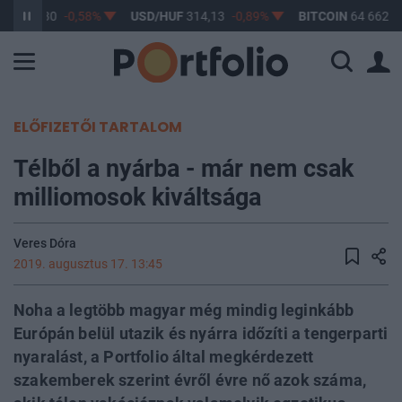
UF
363,30
-0,58%
USD/HUF
314,13
-0,89%
BITCOIN
64 662,3
ELŐFIZETŐI TARTALOM
Télből a nyárba - már nem csak
milliomosok kiváltsága
Veres Dóra
2019. augusztus 17. 13:45
Noha a legtöbb magyar még mindig leginkább
Európán belül utazik és nyárra időzíti a tengerparti
nyaralást, a Portfolio által megkérdezett
szakemberek szerint évről évre nő azok száma,