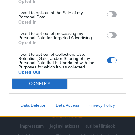
Opted In
Az előfizetés a következőket tartalmazza:
I want to opt-out of the Sale of my
Personal Data.
Portfolio.hu teljes cikkarchívum
Opted In
Kötéslisták: BÉT elmúlt 2 év napon belüli
kötéslistái
I want to opt-out of processing my
Personal Data for Targeted Advertising.
Opted In
Előfizetés
I want to opt-out of Collection, Use,
Retention, Sale, and/or Sharing of my
Personal Data that Is Unrelated with the
Purposes for which it was collected.
MÁR ELŐFIZETŐNK VAGY?
BEJELENTKEZÉS
Opted Out
CONFIRM
Data Deletion
Data Access
Privacy Policy
© 2026 Portfolio
impresszum
jogi nyilatkozat
süti beállítások