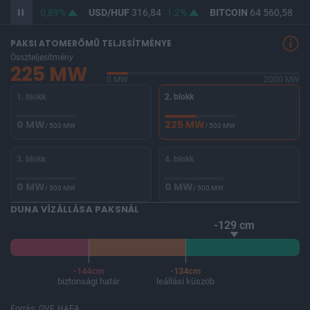
364,95
0,89%
USD/HUF
316,84
1,2%
BITCOIN
64 560,58
-0,
PAKSI ATOMERŐMŰ TELJESÍTMÉNYE
Összteljesítmény
225 MW
0 MW
2000 MW
1. blokk
2. blokk
0 MW
225 MW
/ 500 MW
/ 500 MW
3. blokk
4. blokk
0 MW
0 MW
/ 500 MW
/ 500 MW
DUNA VÍZÁLLÁSA PAKSNÁL
-129 cm
-144cm
-134cm
biztonsági határ
leállási küszöb
Forrás: OVF, HAEA