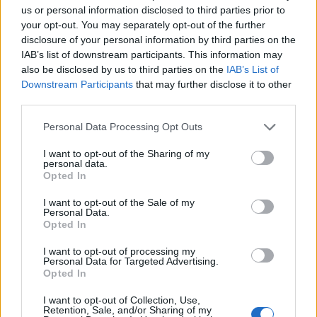
us or personal information disclosed to third parties prior to
ellenére az Émász nem szerepel szorosan az
your opt-out. You may separately opt-out of the further
akvizíciós célpontok között, az áram- és
disclosure of your personal information by third parties on the
gázkereskedelembe is belépést tervez az
IAB’s list of downstream participants. This information may
társaság. A CIG Pannónia részesedéseket
also be disclosed by us to third parties on the
IAB’s List of
optimalizálhatják – Gál Miklóssal az Opus
Downstream Participants
that may further disclose it to other
third parties.
vezérigazgatójával beszélgettünk.
Personal Data Processing Opt Outs
Portfolio Investment Day 2026Október 21-én jön a Portfolio
Investment Day 2026, ahol a piac vezető szakértőivel
I want to opt-out of the Sharing of my
personal data.
keressük a választ a befektetőket leginkább foglalkoztató
Opted In
kérdésekre. Meddig tarthat az AI-rali, kik lehetnek a
következő évek nyertesei, mire számíthatunk a részvény-,
I want to opt-out of the Sale of my
Personal Data.
kötvény-, nyersanyag- és kriptopiacokon, és hogyan
Opted In
érdemes portfóliót építeni egy gyorsan változó...
I want to opt-out of processing my
Personal Data for Targeted Advertising.
Opted In
KEDVES OLVASÓNK!
I want to opt-out of Collection, Use,
A keresett cikk a portfolio.hu hírarchívumához
Retention, Sale, and/or Sharing of my