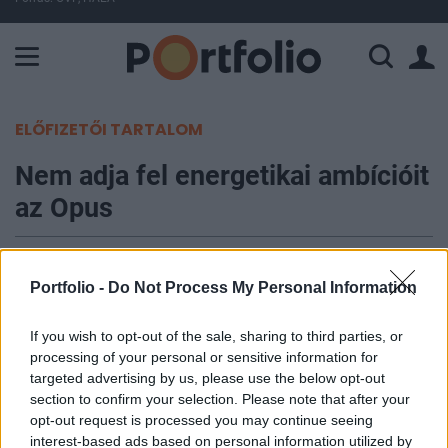
A Paksi Atomerőmű összteljesítménye 225 MW. A Duna vízállá
ELŐFIZETŐI TARTALOM
Nem adja fel energetikai ambícióit
az Opus
Bosnyák Zsolt, Equilor Alapkezelő
2019. december 23. 13:01
Portfolio -
Do Not Process My Personal Information
Frissen érkezett a bejelentés, hogy az Opus
If you wish to opt-out of the sale, sharing to third parties, or
processing of your personal or sensitive information for
értékesítette a Mátrai Erőműben levő többségi
targeted advertising by us, please use the below opt-out
részesedését az MVM-nek, és megtudtuk, hogy
section to confirm your selection. Please note that after your
energetikai beruházásokra kívánják elkölteni a
opt-out request is processed you may continue seeing
beérkező ellenértéket. A korábbi pletykák
interest-based ads based on personal information utilized by