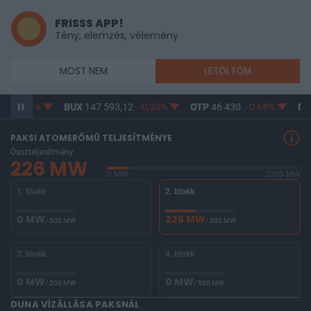
FRISSS APP!
Tény, elemzés, vélemény
MOST NEM
LETÖLTÖM
19
-0,2%
BUX
147 593,12
-0,33%
OTP
46 430
-0,68%
MO
PAKSI ATOMERŐMŰ TELJESÍTMÉNYE
Összteljesítmény
226 MW
0 MW
2000 MW
1. blokk
2. blokk
0 MW
226 MW
/ 500 MW
/ 500 MW
3. blokk
4. blokk
0 MW
0 MW
/ 500 MW
/ 500 MW
DUNA VÍZÁLLÁSA PAKSNÁL