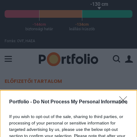
-130 cm
-144cm
-134cm
biztonsági határ
leállási küszöb
Forrás: OVF, HAEA
A Paksi Atomerőmű összteljesítménye 226 MW. A Duna vízállá
ELŐFIZETŐI TARTALOM
Jöhet az 500 forintos benzinár, ha
Portfolio -
Do Not Process My Personal Information
tovább mérgesedne az iráni
konfliktus
If you wish to opt-out of the sale, sharing to third parties, or
processing of your personal or sensitive information for
targeted advertising by us, please use the below opt-out
Bosnyák Zsolt, Equilor Alapkezelő
section to confirm your selection. Please note that after your