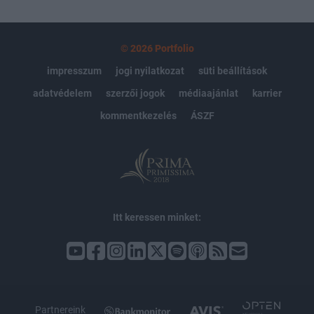
© 2026 Portfolio
impresszum
jogi nyilatkozat
süti beállítások
adatvédelem
szerzői jogok
médiaajánlat
karrier
kommentkezelés
ÁSZF
Itt keressen minket:
Partnereink