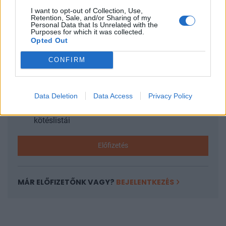
I want to opt-out of Collection, Use,
Retention, Sale, and/or Sharing of my
KEDVES OLVASÓNK!
Personal Data that Is Unrelated with the
Purposes for which it was collected.
A keresett cikk a portfolio.hu hírarchívumához
Opted Out
tartozik, melynek olvasása előfizetéses
CONFIRM
regisztrációhoz kötött.
Az előfizetés a következőket tartalmazza:
Portfolio.hu teljes cikkarchívum
Data Deletion
Data Access
Privacy Policy
Kötéslisták: BÉT elmúlt 2 év napon belüli
kötéslistái
Előfizetés
MÁR ELŐFIZETŐNK VAGY?
BEJELENTKEZÉS