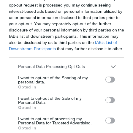
2020. január 08. 15:32
opt-out request is processed you may continue seeing
interest-based ads based on personal information utilized by
Amennyiben Irán lezárná a Hormuzi-szorost,
us or personal information disclosed to third parties prior to
abban az esetben akár háromszemjegyű értéket is
your opt-out. You may separately opt-out of the further
disclosure of your personal information by third parties on the
ölthetne az olaj ára az elemzők szerint, írja a
IAB’s list of downstream participants. This information may
CNBC. Számításaink szerint ez jócskán
also be disclosed by us to third parties on the
IAB’s List of
megemelheti a hazai kutakon az
Downstream Participants
that may further disclose it to other
üzemanyagárakat, a benzin 84 forinttal, a gázolaj
third parties.
ára több mint 100 forinttal emelkedhet
Personal Data Processing Opt Outs
literenként.
I want to opt-out of the Sharing of my
personal data.
Portfolio Investment Day 2026Október 21-én jön a Portfolio
Opted In
Investment Day 2026, ahol a piac vezető szakértőivel
keressük a választ a befektetőket leginkább foglalkoztató
I want to opt-out of the Sale of my
Personal Data.
kérdésekre. Meddig tarthat az AI-rali, kik lehetnek a
Opted In
következő évek nyertesei, mire számíthatunk a részvény-,
kötvény-, nyersanyag- és kriptopiacokon, és hogyan
I want to opt-out of processing my
Personal Data for Targeted Advertising.
érdemes portfóliót építeni egy gyorsan változó...
Opted In