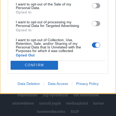
Portfolio.hu teljes cikkarchívum
I want to opt-out of the Sale of my
Personal Data.
Kötéslisták: BÉT elmúlt 2 év napon belüli
Opted In
kötéslistái
I want to opt-out of processing my
Personal Data for Targeted Advertising.
Előfizetés
Opted In
I want to opt-out of Collection, Use,
Retention, Sale, and/or Sharing of my
MÁR ELŐFIZETŐNK VAGY?
BEJELENTKEZÉS
Personal Data that Is Unrelated with the
Purposes for which it was collected.
Opted Out
CONFIRM
Data Deletion
Data Access
Privacy Policy
© 2026 Portfolio
impresszum
jogi nyilatkozat
süti beállítások
adatvédelem
szerzői jogok
médiaajánlat
karrier
kommentkezelés
ÁSZF