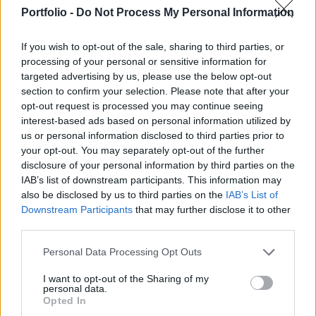
bérletet, valamint a nyugdíjas és kisgyerekes
Portfolio -
Do Not Process My Personal Information
bérletigazolványokat a veszélyhelyzet ideje alatt
nem kell meghosszabbítani.
If you wish to opt-out of the sale, sharing to third parties, or
processing of your personal or sensitive information for
A BKK kedden közleményben tudatta, hogy az álláskeresők
targeted advertising by us, please use the below opt-out
a februári vagy márciusi keltezésű, illetve a kormány által
section to confirm your selection. Please note that after your
március 11-én kihirdetett veszélyhelyzet ideje alatt kiállított
opt-out request is processed you may continue seeing
hatósági bizonyítványokkal az átmeneti időszak végéig
interest-based ads based on personal information utilized by
us or personal information disclosed to third parties prior to
kiválhatják a bérletüket. Az intézkedés visszavonása a
your opt-out. You may separately opt-out of the further
veszélyhelyzet megszűnését követő 15. napon várható.
disclosure of your personal information by third parties on the
Azoknak, akik kidobták...
IAB’s list of downstream participants. This information may
also be disclosed by us to third parties on the
IAB’s List of
Downstream Participants
that may further disclose it to other
KEDVES OLVASÓNK!
third parties.
A keresett cikk a portfolio.hu hírarchívumához
Personal Data Processing Opt Outs
tartozik, melynek olvasása előfizetéses
regisztrációhoz kötött.
I want to opt-out of the Sharing of my
personal data.
Opted In
Az előfizetés a következőket tartalmazza: