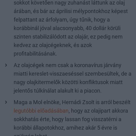
sokkot követően nagy zuhanást láttunk az olaj
árában, és bár az áprilisi mélypontokhoz képest
felpattant az árfolyam, úgy tűnik, hogy a
korábbinál jóval alacsonyabb, 40 dollár körüli
szinten stabilizálódott az olajár, ez pedig nem
kedvez az olajcégeknek, és azok
profitabilitásának.
Az olajcégek nem csak a koronavírus járvány
miatti kereslet-visszaeséssel szembesültek, de a
nagy olajkitermelők közötti konfliktusok miatt
jelentős túlkínálat alakult ki a piacon.
Maga a Mol elnöke, Hernádi Zsolt is arról beszélt
legutóbbi előadásában
, hogy az olajipart akkora
sokkhatás érte, hogy lassan fog visszatérni a
korábbi állapotokhoz, amihez akár 5 évre is