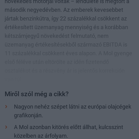
növekedés motorjai voltak – lendülete is megtört a
második negyedévben. Az emberek kevesebbet
jártak benzinkútra, így 22 százalékkal csökkent az
értékesített üzemanyag mennyiség és a korábban
kétszámjegyű növekedést felmutató, nem
üzemanyag értékesítésekből származó EBITDA is
11 százalékkal csökkent éves alapon. A Mol gyenge
első féléve után eltörölte az idén fizetendő
osztalékot és a részvény ár is jelentős korrekción
van túl.
Miről szól még a cikk?
Nagyon nehéz szépet látni az európai olajcégek
grafikonján.
A Mol azonban kitörés előtt állhat, kulcsszint
közelben az árfolyam.