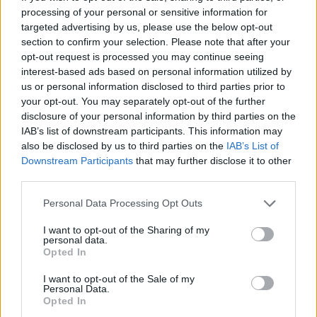
inkább kihagyják a portfólióikból az olajipari
processing of your personal or sensitive information for
részvényeket.
targeted advertising by us, please use the below opt-out
section to confirm your selection. Please note that after your
A nyomott olajárak és az alacsony finomítói marzsok
opt-out request is processed you may continue seeing
interest-based ads based on personal information utilized by
tartják nyomás alatt a Molt is, a 40 dollár körül
us or personal information disclosed to third parties prior to
stabilizálódó olajár továbbra sem kedvez az
your opt-out. You may separately opt-out of the further
olajcégnek. A Mol vezetősége is új éves prognózist
disclosure of your personal information by third parties on the
IAB’s list of downstream participants. This information may
adott ki a második negyedéves gyorsjelentés után,
also be disclosed by us to third parties on the
IAB’s List of
az idei évre 1,7 és 1,9 milliárd dollár közötti EBITDA-t
Downstream Participants
that may further disclose it to other
várnak és a CAPEX kiadásaikat 1,5 milliárd dollárban
third parties.
maximalizálják, így a 2019-essel megegyező 0,2-0,4
Personal Data Processing Opt Outs
milliárd dolláros éves szabad pénzárammal
I want to opt-out of the Sharing of my
számolnak.
personal data.
Opted In
A koronavírus miatti gyenge olajkeresletet, illetve az
I want to opt-out of the Sale of my
ezzel járó alacsony olajárakat a kitermelési üzletág
Personal Data.
Opted In
szenvedte meg legjobban. Az üzletág EBITDA-ja