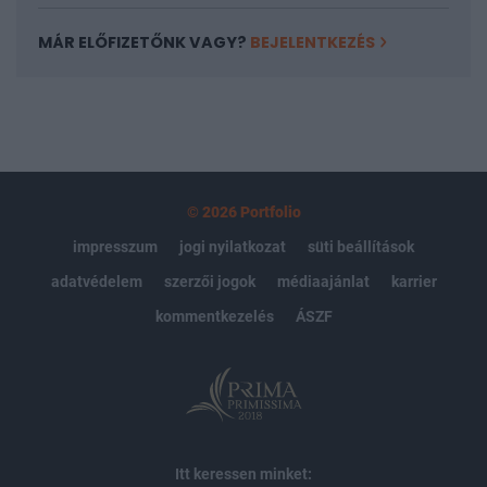
MÁR ELŐFIZETŐNK VAGY?
BEJELENTKEZÉS
© 2026 Portfolio
impresszum
jogi nyilatkozat
süti beállítások
adatvédelem
szerzői jogok
médiaajánlat
karrier
kommentkezelés
ÁSZF
Itt keressen minket: