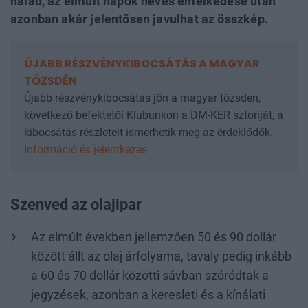
halad, az elmúlt napok heves emelkedése után
azonban akár jelentősen javulhat az összkép.
ÚJABB RÉSZVÉNYKIBOCSÁTÁS A MAGYAR
TŐZSDÉN
Újabb részvénykibocsátás jön a magyar tőzsdén,
következő befektetői Klubunkon a DM-KER sztoriját, a
kibocsátás részleteit ismerhetik meg az érdeklődők.
Információ és jelentkezés
Szenved az olajipar
Az elmúlt években jellemzően 50 és 90 dollár
között állt az olaj árfolyama, tavaly pedig inkább
a 60 és 70 dollár közötti sávban szóródtak a
jegyzések, azonban a keresleti és a kínálati