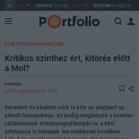
3,17
-0,61%
USD/HUF
314,20
-0,87%
BITCOIN
64 962,78
0,1
PORTFOLIO SIGNATURE
Kritikus szinthez ért, kitörés előtt
a Mol?
Portfolio
2020. szeptember 30. 13:29
Keresleti és kínálait sokk is érte az olajipart az
elmúlt hónapokban, ez pedig meglátszik a szektor
vállalatainak árfolyamgrafikonján is, a Mol
árfolyama is hónapok óta csökkenő trendben