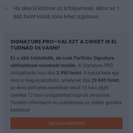
Ha sikerül kitörnie az árfolyamnak, akkor az 1
880 forint körüli zóna lehet izgalmas.
SIGNATURE PRO-VAL EZT A CIKKET IS EL
TUDNÁD OLVASNI!
Ez a cikk folytatódik, de csak Portfolio Signature
előfizetéssel olvasható tovább.
A Signature PRO
szolgáltatás havi díja
2 990
forint
. A hozzáférés egy
évre is megvásárolható, amelynek díja
29 845
forint
,
az éves előfizetés keretében tehát 10 havi díjért
cserébe 12 havi szolgáltatást kapnak olvasóink.
További információ és csatlakozás az alábbi gombra
kattintva!
Signature előfizetés