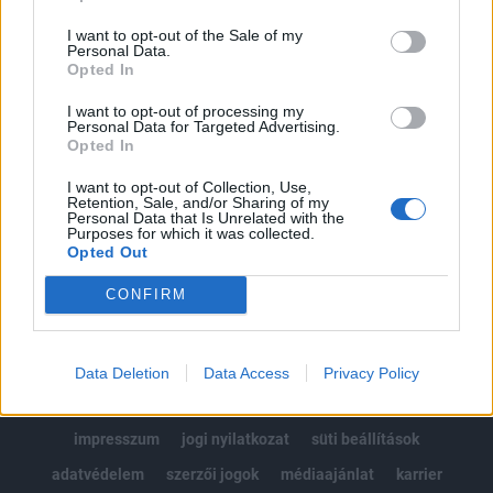
Az előfizetés a következőket tartalmazza:
I want to opt-out of the Sale of my
Portfolio.hu teljes cikkarchívum
Personal Data.
Kötéslisták: BÉT elmúlt 2 év napon belüli
Opted In
kötéslistái
I want to opt-out of processing my
Personal Data for Targeted Advertising.
Opted In
Előfizetés
I want to opt-out of Collection, Use,
Retention, Sale, and/or Sharing of my
Personal Data that Is Unrelated with the
MÁR ELŐFIZETŐNK VAGY?
BEJELENTKEZÉS
Purposes for which it was collected.
Opted Out
CONFIRM
Data Deletion
Data Access
Privacy Policy
© 2026 Portfolio
impresszum
jogi nyilatkozat
süti beállítások
adatvédelem
szerzői jogok
médiaajánlat
karrier