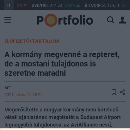
F
363,16
0%
USD/HUF
314,30
0,03%
BITCOIN
65 114,11
0,41
ELŐFIZETŐI TARTALOM
A kormány megvenné a repteret,
de a mostani tulajdonos is
szeretne maradni
MTI
2021. július 12. 18:29
Megerősítette a magyar kormány nem kötelező
vételi ajánlatának megtételét a Budapest Airport
legnagyobb tulajdonosa, az AviAlliance nevű,