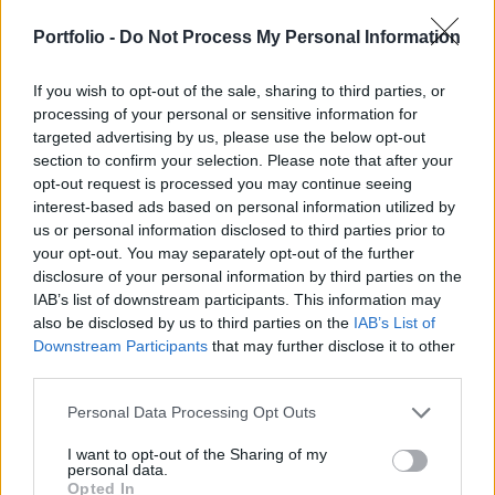
német székhelyű légikikötő-kezelő hétfőn, ám azt
is megjegyezte, reméli, hogy továbbra is
Portfolio -
Do Not Process My Personal Information
befektetői pozícióban marad a budapesti
If you wish to opt-out of the sale, sharing to third parties, or
repülőtéren.
processing of your personal or sensitive information for
targeted advertising by us, please use the below opt-out
"Megerősíthetjük, hogy a magyar kormány nem kötelező
section to confirm your selection. Please note that after your
érvényű ajánlatot tett a Budapest Airport részvényeseinek.
opt-out request is processed you may continue seeing
Társtulajdonosaink érdekében és jogi okokból kötelesek
interest-based ads based on personal information utilized by
vagyunk megvizsgálni a lehetséges ajánlatokat" - közölte
us or personal information disclosed to third parties prior to
az AviAlliance a Reuters hírügynökség kérdéseire e-mailban
your opt-out. You may separately opt-out of the further
elküldött válaszában. A vállalat ugyanakkor jelezte, hogy a
disclosure of your personal information by third parties on the
IAB’s list of downstream participants. This information may
vételi ajánlatot nem...
also be disclosed by us to third parties on the
IAB’s List of
Downstream Participants
that may further disclose it to other
third parties.
KEDVES OLVASÓNK!
A keresett cikk a portfolio.hu hírarchívumához
Personal Data Processing Opt Outs
tartozik, melynek olvasása előfizetéses
I want to opt-out of the Sharing of my
regisztrációhoz kötött.
personal data.
Opted In