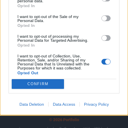
tartozik, melynek olvasása előfizetéses
personal data.
Opted In
regisztrációhoz kötött.
I want to opt-out of the Sale of my
Az előfizetés a következőket tartalmazza:
Personal Data.
Opted In
Portfolio.hu teljes cikkarchívum
Kötéslisták: BÉT elmúlt 2 év napon belüli
I want to opt-out of processing my
kötéslistái
Personal Data for Targeted Advertising.
Opted In
Előfizetés
I want to opt-out of Collection, Use,
Retention, Sale, and/or Sharing of my
Personal Data that Is Unrelated with the
Purposes for which it was collected.
Opted Out
MÁR ELŐFIZETŐNK VAGY?
BEJELENTKEZÉS
CONFIRM
Data Deletion
Data Access
Privacy Policy
© 2026 Portfolio