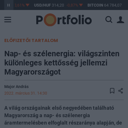
63,17
-0,61%
USD/HUF
314,20
-0,87%
BITCOIN
64 784,07
-0
ELŐFIZETŐI TARTALOM
Nap- és szélenergia: világszinten
különleges kettősség jellemzi
Magyarországot
Major András
2022. március 31. 14:30
A világ országainak első negyedében található
Magyarország a nap- és szélenergia
áramtermelésben elfoglalt részaránya alapján, de