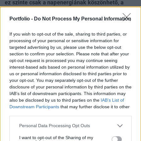
ez szinte csak a napenergiának köszönhető, a
szélenergia szerepe itthon csekély, ami a
nemzetközi mezőnyben egyedi kettőségnek tűnik.
Portfolio -
Do Not Process My Personal Information
Ezzel együtt a magyar villamosenergia-termelés a
If you wish to opt-out of the sale, sharing to third parties, or
világ- és EU-átlagnál is gyorsabban zöldült az
processing of your personal or sensitive information for
ezredforduló óta.
targeted advertising by us, please use the below opt-out
section to confirm your selection. Please note that after your
Amint arról korábbi cikkünkben beszámoltunk, korábban
opt-out request is processed you may continue seeing
nem látott rekord magas 10 százalék feletti (10,31%)
interest-based ads based on personal information utilized by
összesített részesedést ért el a szél- és napenergia 2021-
us or personal information disclosed to third parties prior to
ben a világ villamosenergia-termelésében. Az eredmény
your opt-out. You may separately opt-out of the further
disclosure of your personal information by third parties on the
javulása elsősorban 50 országnak köszönhető, ahol az
IAB’s list of downstream participants. This information may
áramtermelés több mint egytizede szél- és napenergiából
also be disclosed by us to third parties on the
IAB’s List of
jött, Magyarország pedig hat másik...
Downstream Participants
that may further disclose it to other
third parties.
KEDVES OLVASÓNK!
Personal Data Processing Opt Outs
A keresett cikk a portfolio.hu hírarchívumához
I want to opt-out of the Sharing of my