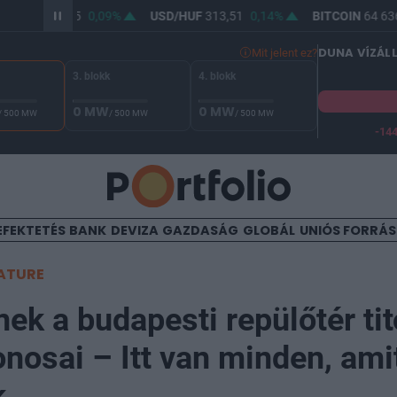
R/HUF
362,05
0,09%
USD/HUF
313,51
0,14%
BITCOIN
64 636
DUNA VÍZÁL
Mit jelent ez?
3. blokk
4. blokk
0 MW
0 MW
/ 500 MW
/ 500 MW
/ 500 MW
-14
 Duna vízállása Paksnál -131 cm. A biztonsági határ -144 cm,
EFEKTETÉS
BANK
DEVIZA
GAZDASÁG
GLOBÁL
UNIÓS FORRÁ
ATURE
nek a budapesti repülőtér ti
onosai – Itt van minden, ami
k