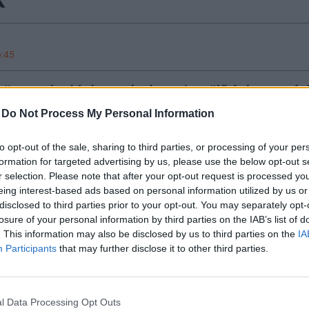
6:45
lröppentek a hír, hogy a budapesti repülőtér lassan vé
a magyar kormány partnere egy francia vállalat lehet,
-
Do Not Process My Personal Information
Elsőként szeptemberben a Telex értesüléseként kerül n
pokban pedig a Bloomberg erősítette meg, amely azt is 
to opt-out of the sale, sharing to third parties, or processing of your per
hat a tranzakció, amit a magyar kormány évek óta terv
formation for targeted advertising by us, please use the below opt-out s
r selection. Please note that after your opt-out request is processed y
nt 70 repülőteret üzemeltet világszerte – megnéztük, h
eing interest-based ads based on personal information utilized by us or
égcsoportról.
disclosed to third parties prior to your opt-out. You may separately opt-
losure of your personal information by third parties on the IAB’s list of
b mint 100 éves múltra visszatekintő francia cégcsoport
. This information may also be disclosed by us to third parties on the
IA
 az építőipar, az energetika és koncessziók gyakorlása
Participants
that may further disclose it to other third parties.
pülőterek működtetése terén.
A vállalat honlapja szerint
 világszerte és mintegy 272 ezer főt foglalkoztatnak.
„Eg
l Data Processing Opt Outs
 ki, magánvállalatként a köz érdekében tevékenykedünk”
– í