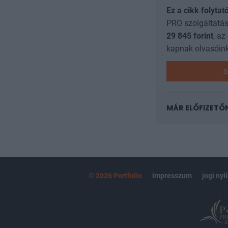
Ez a cikk folytat
PRO szolgáltatás
29 845
forint
, az
kapnak olvasóink
S
MÁR ELŐFIZETŐ
© 2026 Portfolio
impresszum
jogi nyi