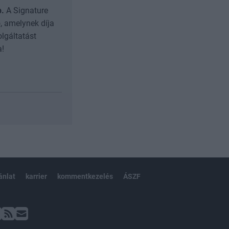
b.
A Signature
, amelynek díja
olgáltatást
a!
ánlat
karrier
kommentkezelés
ÁSZF