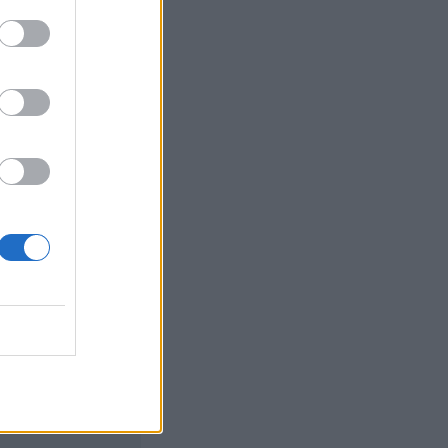
K
SSZESEN 12
ZÍROZÁSÁT,
 az Egyesült
ikötő működtetője.
 Chilében, Costa
ereket.