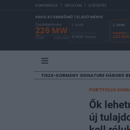
|
|
EU
KONFERENCIA
ÁRFOLYAM
ELŐFIZETÉS
PAKSI ATOMERŐMŰ TELJESÍTMÉNYE
Összteljesítmény
1. blokk
2. blokk
226 MW
0 MW
226 MW
/ 500 MW
0 MW
2000 MW
A Paksi Atomerőmű összteljesítménye 226 MW. A
TISZA-KORMÁNY
SIGNATURE
HÁBORÚ
B
PORTFOLIO SIGN
Ők lehet
új tulajd
kell rólu