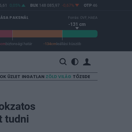
,61
0,05%
BUX
148 085,97
-0,67%
OTP
46 750
-1,06%
M
LÁSA PAKSNÁL
Forrás: OVF, HAEA
-131 cm
4cm
biztonsági határ
-134cm
leállási küszöb
 a leállási küszöb -134 cm.
SOK
ÜZLET
INGATLAN
ZÖLD VILÁG
TŐZSDE
tokzatos
t tudni