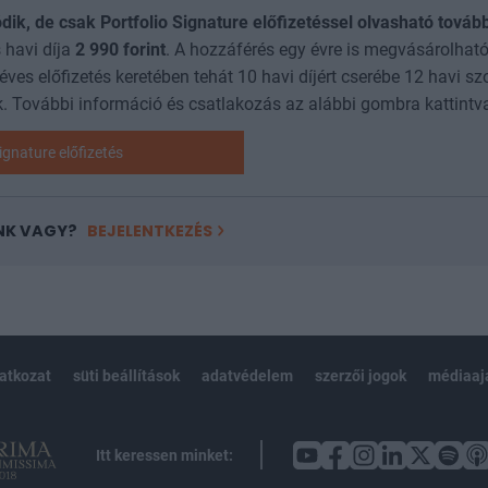
ódik, de csak Portfolio Signature előfizetéssel olvasható továb
 havi díja
2 990
forint
. A hozzáférés egy évre is megvásárolható
 éves előfizetés keretében tehát 10 havi díjért cserébe 12 havi sz
. További információ és csatlakozás az alábbi gombra kattintv
ignature előfizetés
NK VAGY?
BEJELENTKEZÉS
latkozat
süti beállítások
adatvédelem
szerzői jogok
médiaaj
Itt keressen minket: