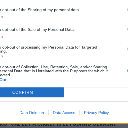
o opt-out of the Sharing of my personal data.
ei
In
o opt-out of the Sale of my Personal Data.
GCSOPORT EGYIK ALAPTEVÉKENYSÉGE REPÜLŐTERE
In
KONCESSZIÓK MEGSZERZÉSÉVEL. VILÁGSZERTE Ö
to opt-out of processing my Personal Data for Targeted
B MINT 70 REPÜLŐTÉR NAPI MŰKÖDÉSÉT, FINANS
ing.
In
EZETI A VINCI AIRPORTS.
o opt-out of Collection, Use, Retention, Sale, and/or Sharing
ersonal Data that Is Unrelated with the Purposes for which it
vékenységet illeti, Franciaországban 12, Portugáliában 6,
lected.
Out
pülőteret üzemeltet, a régiónkban pedig a belgrádi légik
Egyesült Államokban, Brazíliában, Mexikóban, Japánban,
CONFIRM
sában és a Dominikai Köztársaságban működtet repülőt
Data Deletion
Data Access
Privacy Policy
RO-VAL EZT A CIKKET IS EL TUDNÁD OLVASNI!