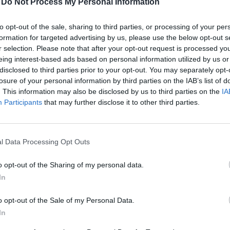
Kabinetirodát vezető miniszter az Országgyűlésnek. E
-
Do Not Process My Personal Information
um derült ki, az igazi újdonságokat a tavaszra ígért r
meg piaci forrásokból. Fontos egyeztetések zajlanak és
to opt-out of the sale, sharing to third parties, or processing of your per
formation for targeted advertising by us, please use the below opt-out s
ánhéjon is elcsúszhat. A 2025. januári indulás a piaci
r selection. Please note that after your opt-out request is processed y
t is tarthatatlannak tűnik. A rendszerfejlesztések eg
eing interest-based ads based on personal information utilized by us or
 tízmilliárd forintba fájhatnak a piaci szereplőknek, eme
disclosed to third parties prior to your opt-out. You may separately opt-
 az államnak egyes szolgáltatásokért.
losure of your personal information by third parties on the IAB’s list of
. This information may also be disclosed by us to third parties on the
IA
Participants
that may further disclose it to other third parties.
l Data Processing Opt Outs
er közepén jelentette be a Digitális Állampolgárság Pro
ésőbb a miniszter egy háttérbeszélgetésen bemutatta a 
o opt-out of the Sharing of my personal data.
ető célját:
In
IK AZ IGAZOLVÁNY, AZ ALÁÍRÁS ÉS AZ ÜGYINTÉZÉS
o opt-out of the Sale of my Personal Data.
In
fiktív állampolgár esetén keresztül bemutatta, hogy miért 