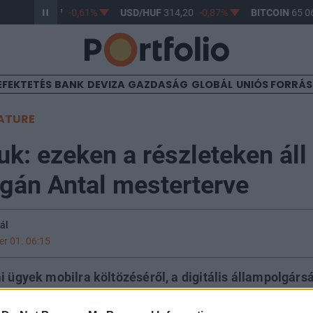
R/HUF
363,17
-0,61%
USD/HUF
314,20
-0,87%
BITCOIN
65 06
EFEKTETÉS
BANK
DEVIZA
GAZDASÁG
GLOBÁL
UNIÓS FORRÁ
ATURE
k: ezeken a részleteken áll
gán Antal mesterterve
ál
r 01. 06:15
i ügyek mobilra költözéséről, a digitális állampolgárs
rsadalmi egyeztetése, majd a tervezetet be is nyújtot