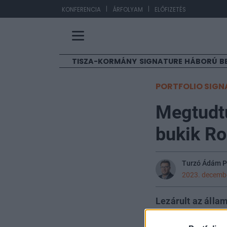
|
|
EU
KONFERENCIA
ÁRFOLYAM
ELŐFIZETÉS
TISZA-KORMÁNY
SIGNATURE
HÁBORÚ
B
PORTFOLIO SIGN
Megtudtu
bukik Ro
Turzó Ádám P
2023. decembe
Lezárult az állam
szabálycsomag tá