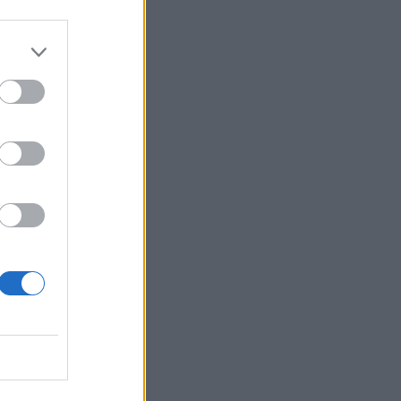
zerepe
növelheti a
lerőműveket,
 villamosenergia-
, vagyis
LÓK
S, A 2024
VONTA A
agyarországon a
ivatalnak (MEKH)
is, ha
 hazánkra