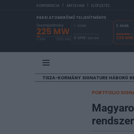
|
|
EU
KONFERENCIA
ÁRFOLYAM
ELŐFIZETÉS
PAKSI ATOMERŐMŰ TELJESÍTMÉNYE
Összteljesítmény
1. blokk
2. blokk
225 MW
0 MW
225 MW
/ 500 MW
0 MW
2000 MW
A Paksi Atomerőmű összteljesítménye 225 MW. 
TISZA-KORMÁNY
SIGNATURE
HÁBORÚ
B
PORTFOLIO SIGN
Magyaror
rendszer