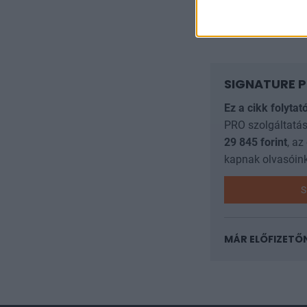
megállapított kri
egyidejű kibertám
SIGNATURE P
Ez a cikk folytat
PRO szolgáltatás
29 845
forint
, az
kapnak olvasóink
S
MÁR ELŐFIZETŐ