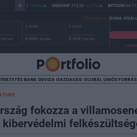
R/HUF
364,13
0,66%
USD/HUF
315,56
0,79%
BITCOIN
64 112,
DUNA VÍZÁL
Mit jelent ez?
3. blokk
4. blokk
0 MW
0 MW
/ 500 MW
/ 500 MW
/ 500 MW
-144c
A Duna vízállása Paksnál -130 cm. A biztonsági határ -144 cm,
EFEKTETÉS
BANK
DEVIZA
GAZDASÁG
GLOBÁL
UNIÓS FORRÁ
ATURE
szág fokozza a villamosen
 kibervédelmi felkészültség