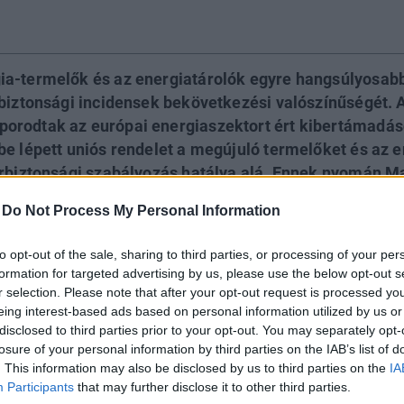
ia-termelők és az energiatárolók egyre hangsúlyosab
rbiztonsági incidensek bekövetkezési valószínűségét. 
rodtak az európai energiaszektort ért kibertámadáso
be lépett uniós rendelet a megújuló termelőket és az 
erbiztonsági szabályozás hatálya alá. Ennek nyomán M
ágazat kibervédelmének megerősítése.
-
Do Not Process My Personal Information
WORLD 2026
to opt-out of the sale, sharing to third parties, or processing of your per
formation for targeted advertising by us, please use the below opt-out s
ön az év egyik legjelentősebb üzleti fenntarthatósági találkozój
r selection. Please note that after your opt-out request is processed y
d 2026. A szektorsemleges konferencia a zöld gazdasággal ka
eing interest-based ads based on personal information utilized by us or
a legégetőbb beavatkozási gyakorlatokkal foglalkozik, de emelle
disclosed to third parties prior to your opt-out. You may separately opt-
tadónak is. Részletek a linken.
losure of your personal information by third parties on the IAB’s list of
lentkezés
. This information may also be disclosed by us to third parties on the
IA
Participants
that may further disclose it to other third parties.