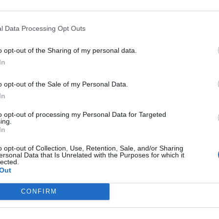
a-termelők és az energiatárolók egyre hangsúlyosabb s
incidensek bekövetkezési valószínűségét
. A nap- és szé
l Data Processing Opt Outs
oros tároló rendszereket érő esetleges kibertámadások a
o opt-out of the Sharing of my personal data.
apcsoltsága miatt határkeresztező hatásúak is lehetnek
In
sbiztonsági következményekkel is járhatnak.
o opt-out of the Sale of my Personal Data.
RÁBBAN A MEGÚJULÓ TERMELŐK ÉS ENERGIATÁRO
In
M VONATKOZOTT A KIBERBIZTONSÁGI SZABÁLYOZÁ
to opt-out of processing my Personal Data for Targeted
ing.
 LÉPETT EURÓPAI UNIÓS RENDELET EZEKET IS BE
In
ATÁLYA ALÁ.
o opt-out of Collection, Use, Retention, Sale, and/or Sharing
ersonal Data that Is Unrelated with the Purposes for which it
lected.
elete
(Network Code for Cybersecurity) értelmében a M
Out
okat ellátó Magyar Energetikai és Közmű-szabályozási H
CONFIRM
kisebb szereplők kibervédelmi szempontú azonosítására 
ességében eléri az európai kiberbiztonsági hatásmutató