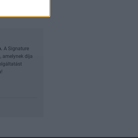
zhető, hogy
b.
A Signature
, amelynek díja
olgáltatást
a!