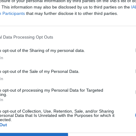
Pozsonyban hétfőn.
losure of your personal information by third parties on the IAB’s list of
. This information may also be disclosed by us to third parties on the
IA
Fico szlovák miniszterelnökkel tartott sajtótájékoztatón hangsú
Participants
that may further disclose it to other third parties.
n, hogy a kétoldalú együttműködés mentén folyamatos fejleszt
ábbi megállapodás eredményeként a két ország között meglévő 2
növelni, de most újabb utakra, hidakra és vasutakra is...
l Data Processing Opt Outs
o opt-out of the Sharing of my personal data.
ASÓNK!
In
a portfolio.hu hírarchívumához tartozik, melynek olvasása előf
o opt-out of the Sale of my Personal Data.
ötött.
In
övetkezőket tartalmazza:
to opt-out of processing my Personal Data for Targeted
 teljes cikkarchívum
ing.
 BÉT elmúlt 2 év napon belüli
In
o opt-out of Collection, Use, Retention, Sale, and/or Sharing
ersonal Data that Is Unrelated with the Purposes for which it
lected.
Előfizetés
Out