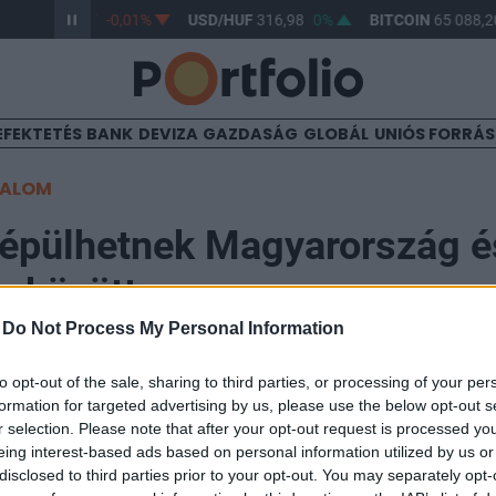
R/HUF
365,37
-0,01%
USD/HUF
316,98
0%
BITCOIN
65 088,20
EFEKTETÉS
BANK
DEVIZA
GAZDASÁG
GLOBÁL
UNIÓS FORRÁ
TALOM
 épülhetnek Magyarország é
a között
-
Do Not Process My Personal Information
to opt-out of the sale, sharing to third parties, or processing of your per
formation for targeted advertising by us, please use the below opt-out s
r selection. Please note that after your opt-out request is processed y
ítését és új vonatjáratok indítását tervezik Magyarors
eing interest-based ads based on personal information utilized by us or
öbb régi határátkelőt szeretnének felújítani - jelentett
disclosed to third parties prior to your opt-out. You may separately opt-