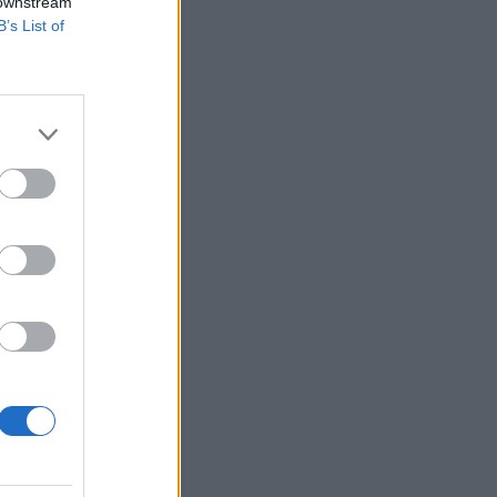
 downstream
B’s List of
lyozta,
ésekre lesz szükség
2 határátkelési
izetéses