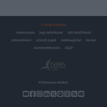
© 2026 Portfolio
impresszum
jogi nyilatkozat
süti beállítások
adatvédelem
szerzői jogok
médiaajánlat
karrier
kommentkezelés
ÁSZF
Itt keressen minket: