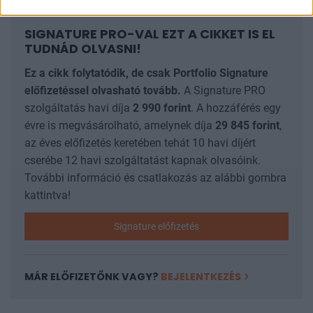
SIGNATURE PRO-VAL EZT A CIKKET IS EL
TUDNÁD OLVASNI!
Ez a cikk folytatódik, de csak Portfolio Signature
előfizetéssel olvasható tovább.
A Signature PRO
szolgáltatás havi díja
2 990
forint
. A hozzáférés egy
évre is megvásárolható, amelynek díja
29 845
forint
,
az éves előfizetés keretében tehát 10 havi díjért
cserébe 12 havi szolgáltatást kapnak olvasóink.
További információ és csatlakozás az alábbi gombra
kattintva!
Signature előfizetés
MÁR ELŐFIZETŐNK VAGY?
BEJELENTKEZÉS