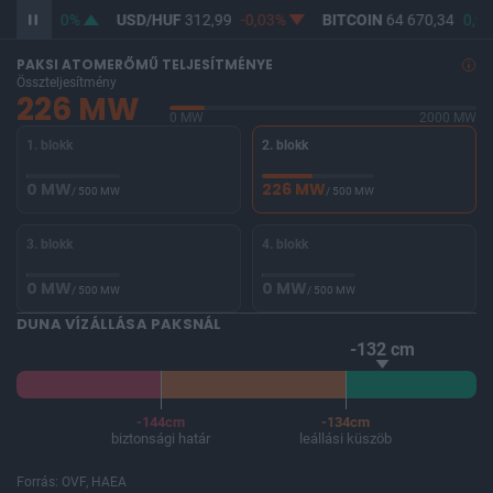
361,74
0%
USD/HUF
312,99
-0,03%
BITCOIN
64 670,34
0,97
PAKSI ATOMERŐMŰ TELJESÍTMÉNYE
Összteljesítmény
226 MW
0 MW
2000 MW
1. blokk
2. blokk
0 MW
226 MW
/ 500 MW
/ 500 MW
3. blokk
4. blokk
0 MW
0 MW
/ 500 MW
/ 500 MW
DUNA VÍZÁLLÁSA PAKSNÁL
-132 cm
-144cm
-134cm
biztonsági határ
leállási küszöb
Forrás: OVF, HAEA