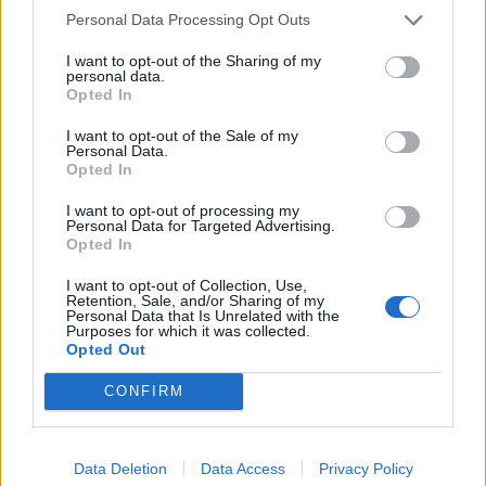
Personal Data Processing Opt Outs
részvényesként részt venni nem kívánó
részvényesek kifizetéséről és vagyonhányadukról.
I want to opt-out of the Sharing of my
personal data.
Opted In
Mit érint a leválasztás?
I want to opt-out of the Sale of my
Personal Data.
Opted In
A passzív mobil infrastruktúra, amit külön cégbe
választana le a Magyar Telekom, körülbelül 2800
I want to opt-out of processing my
Personal Data for Targeted Advertising.
helyszínen helyezkedik el.
Opted In
I want to opt-out of Collection, Use,
EZEK AZ INFRASTRUKTÚRA-ELEMEK
Retention, Sale, and/or Sharing of my
Personal Data that Is Unrelated with the
MAGUKBAN FOGLALJÁK A KÜLÖNÁLLÓ
Purposes for which it was collected.
Opted Out
TORNYOKAT, A HÁZTETŐKÖN ELHELYEZETT
CONFIRM
TARTÓSZERKEZETEKET ÉS EGYÉB
MOBILKOMMUNIKÁCIÓS LÉTESÍTMÉNYEKET.
Data Deletion
Data Access
Privacy Policy