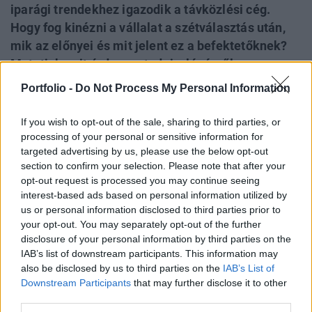
iparági trendekhez igazodik a távközlési cég.
Hogy fog kinézni a vállalat a szétválasztás után,
mik az előnyei és mit jelent ez a befektetőknek?
Mutatjuk, mit érdemes tudni a lépésről.
Portfolio -
Do Not Process My Personal Information
2025. június 26-án 11 órára
a budapesti székházába
hívta össze
rendkívüli közgyűlését
a Magyar
If you wish to opt-out of the sale, sharing to third parties, or
Telekom, amelyen a részvényesek dönthetnek a
processing of your personal or sensitive information for
targeted advertising by us, please use the below opt-out
passzív mobil infrastruktúra leválasztásáról. Az
section to confirm your selection. Please note that after your
eszközöket
egy kizárólagos tulajdonú
opt-out request is processed you may continue seeing
leányvállalatba
választhatja szét a cég az
interest-based ads based on personal information utilized by
us or personal information disclosed to third parties prior to
igazgatóság javaslata alapján. A közgyűlési
your opt-out. You may separately opt-out of the further
meghívóban szereplő napirendi pontok szerint a
disclosure of your personal information by third parties on the
részvényesek szavaznak a szétválási terv
IAB’s list of downstream participants. This information may
also be disclosed by us to third parties on the
IAB’s List of
elfogadásáról, a vagyonmérleg-tervezetről és a
Downstream Participants
that may further disclose it to other
vagyonleltár elfogadásáról, az időpontokról, valamint
third parties.
a továbbműködő Magyar Telekomban