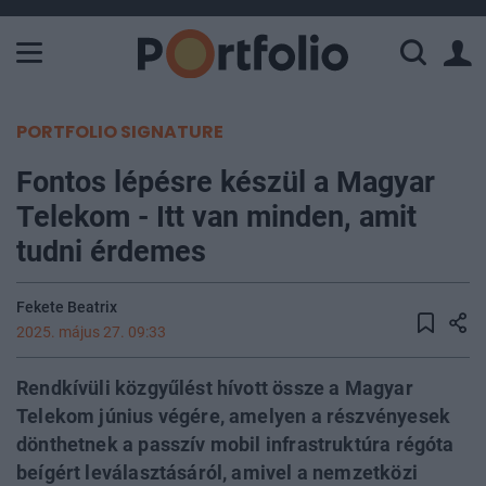
A Paksi Atomerőmű összteljesítménye 226 MW. A Duna vízállá
PORTFOLIO SIGNATURE
Fontos lépésre készül a Magyar
Telekom - Itt van minden, amit
tudni érdemes
Fekete Beatrix
2025. május 27. 09:33
Rendkívüli közgyűlést hívott össze a Magyar
Telekom június végére, amelyen a részvényesek
dönthetnek a passzív mobil infrastruktúra régóta
beígért leválasztásáról, amivel a nemzetközi