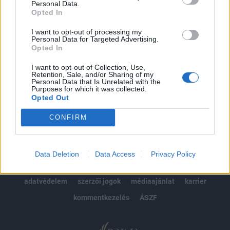
Personal Data.
kötéslistái
Opted In
Előfizetés
I want to opt-out of processing my
Personal Data for Targeted Advertising.
Opted In
I want to opt-out of Collection, Use,
MÁR ELŐFIZETŐNK VAGY?
BEJELENTKEZÉS
Retention, Sale, and/or Sharing of my
Personal Data that Is Unrelated with the
Purposes for which it was collected.
Opted Out
CONFIRM
© 2026 Portfolio
Data Deletion
Data Access
Privacy Policy
impresszum
jogi nyilatkozat
süti beállítások
adatvédelem
szerzői jogok
médiaajánlat
karrier
kommentkezelés
ÁSZF