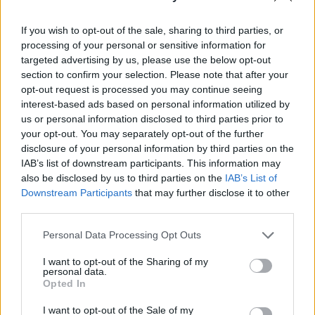
Trump közötti szópárbaj indított el.
If you wish to opt-out of the sale, sharing to third parties, or
Portfolio Investment Day 2026Október 21-én jön a Portfolio
processing of your personal or sensitive information for
Investment Day 2026, ahol a piac vezető szakértőivel
targeted advertising by us, please use the below opt-out
keressük a választ a befektetőket leginkább foglalkoztató
section to confirm your selection. Please note that after your
kérdésekre. Meddig tarthat az AI-rali, kik lehetnek a
opt-out request is processed you may continue seeing
következő évek nyertesei, mire számíthatunk a részvény-,
interest-based ads based on personal information utilized by
us or personal information disclosed to third parties prior to
kötvény-, nyersanyag- és kriptopiacokon, és hogyan
your opt-out. You may separately opt-out of the further
érdemes portfóliót építeni egy gyorsan változó...
disclosure of your personal information by third parties on the
IAB’s list of downstream participants. This information may
also be disclosed by us to third parties on the
IAB’s List of
KEDVES OLVASÓNK!
Downstream Participants
that may further disclose it to other
third parties.
A keresett cikk a portfolio.hu hírarchívumához
tartozik, melynek olvasása előfizetéses
Personal Data Processing Opt Outs
regisztrációhoz kötött.
I want to opt-out of the Sharing of my
Az előfizetés a következőket tartalmazza:
personal data.
Opted In
Portfolio.hu teljes cikkarchívum
Kötéslisták: BÉT elmúlt 2 év napon belüli
I want to opt-out of the Sale of my