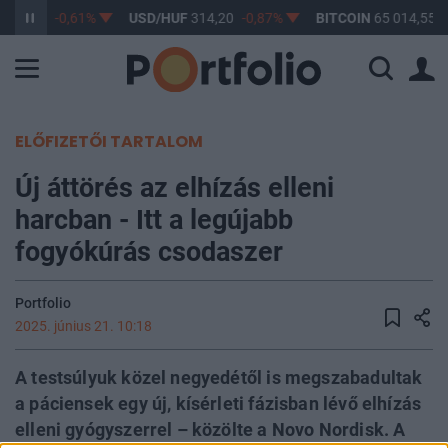
363,17
-0,61%
USD/HUF
314,20
-0,87%
BITCOIN
65 014,55
0
ELŐFIZETŐI TARTALOM
Új áttörés az elhízás elleni
harcban - Itt a legújabb
fogyókúrás csodaszer
Portfolio
2025. június 21. 10:18
A testsúlyuk közel negyedétől is megszabadultak
a páciensek egy új, kísérleti fázisban lévő elhízás
elleni gyógyszerrel – közölte a Novo Nordisk. A