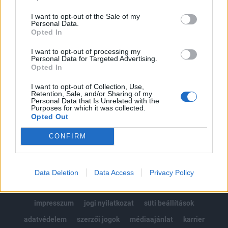
Az előfizetés a következőket tartalmazza:
I want to opt-out of the Sale of my
Portfolio.hu teljes cikkarchívum
Personal Data.
Kötéslisták: BÉT elmúlt 2 év napon belüli
Opted In
kötéslistái
I want to opt-out of processing my
Personal Data for Targeted Advertising.
Opted In
Előfizetés
I want to opt-out of Collection, Use,
Retention, Sale, and/or Sharing of my
Personal Data that Is Unrelated with the
MÁR ELŐFIZETŐNK VAGY?
BEJELENTKEZÉS
Purposes for which it was collected.
Opted Out
CONFIRM
Data Deletion
Data Access
Privacy Policy
© 2026 Portfolio
impresszum
jogi nyilatkozat
süti beállítások
adatvédelem
szerzői jogok
médiaajánlat
karrier