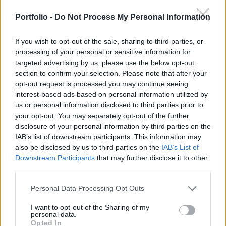
dán gyógyszergyártó amycretin nevű hatóanyaga
biztató eredményeket mutatott egy kisebb, 36
Portfolio -
Do Not Process My Personal Information
hetes klinikai vizsgálatban, és a mellékhatásai is
If you wish to opt-out of the sale, sharing to third parties, or
kezelhetőnek tűnnek, írja a Bloomberg.
processing of your personal or sensitive information for
targeted advertising by us, please use the below opt-out
Private Health Forum 2026Új lehetőségek a magyar
section to confirm your selection. Please note that after your
egészségügy előtt - De mégis mihez kezd ezzel a
opt-out request is processed you may continue seeing
magánegészségügyi szektor? Jubileumi konferenciánkon
interest-based ads based on personal information utilized by
kiderül.Információ és jelentkezésA Novo Nordisk új
us or personal information disclosed to third parties prior to
generációs elhízás elleni szere, az amycretin, akár 24,3%-os
your opt-out. You may separately opt-out of the further
testsúlycsökkenést is eredményezett egy 36 hetes vizsgálat
disclosure of your personal information by third parties on the
IAB’s list of downstream participants. This information may
során – jelentették be a kutatók a The Lancet...
also be disclosed by us to third parties on the
IAB’s List of
Downstream Participants
that may further disclose it to other
third parties.
KEDVES OLVASÓNK!
A keresett cikk a portfolio.hu hírarchívumához
Personal Data Processing Opt Outs
tartozik, melynek olvasása előfizetéses
I want to opt-out of the Sharing of my
regisztrációhoz kötött.
personal data.
Opted In