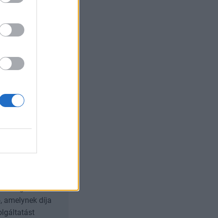
es művelet
sfontosságú
akadályozza Irán
iráni agresszióra.
és nyíltan
és többször
nt célba vehet
b.
A Signature
, amelynek díja
olgáltatást