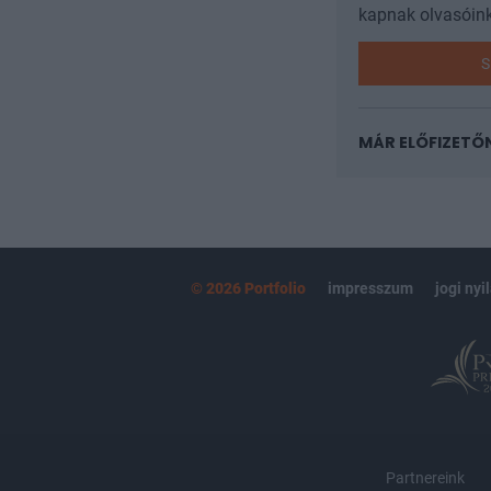
kapnak olvasóink
S
MÁR ELŐFIZETŐ
© 2026 Portfolio
impresszum
jogi nyi
Partnereink