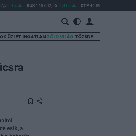
7,53
1%
BUX
148 632,55
1,41%
OTP
46 890
2,16%
MOL
SOK
ÜZLET
INGATLAN
ZÖLD VILÁG
TŐZSDE
úcsra
énelmi
de esik, a