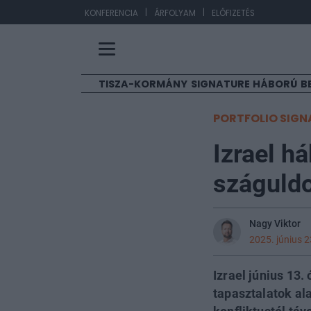
|
|
EU
KONFERENCIA
ÁRFOLYAM
ELŐFIZETÉS
TISZA-KORMÁNY
SIGNATURE
HÁBORÚ
B
PORTFOLIO SIGN
Izrael h
száguldot
Nagy Viktor
2025. június 2
Izrael június 13.
tapasztalatok ala