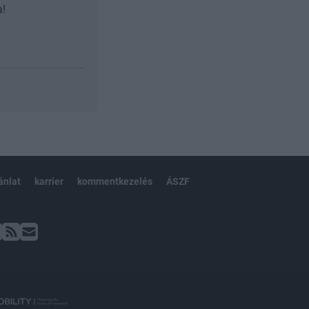
a!
ánlat
karrier
kommentkezelés
ÁSZF