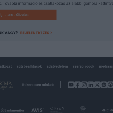
. További információ és csatlakozás az alábbi gombra kattintv
ignature előfizetés
NK VAGY?
BEJELENTKEZÉS
latkozat
süti beállítások
adatvédelem
szerzői jogok
médiaaj
Itt keressen minket: