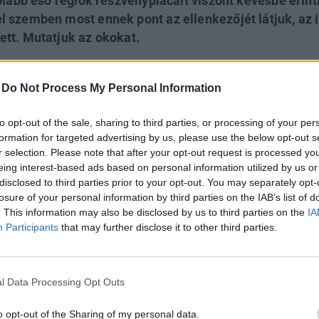
olabb eső régiók részvénypiacait viszont kevésbé érint
 szemben most ennek pont az ellenkezőjét látjuk, az iz
tt. Mutatjuk az okokat.
VESTMENT DAY 2026
-
Do Not Process My Personal Information
 a Portfolio Investment Day 2026, ahol a piac vezető szakértőiv
tőket leginkább foglalkoztató kérdésekre. Meddig tarthat az AI-ral
to opt-out of the sale, sharing to third parties, or processing of your per
ertesei, mire számíthatunk a részvény-, kötvény-, nyersanyag- é
formation for targeted advertising by us, please use the below opt-out s
r selection. Please note that after your opt-out request is processed y
s portfóliót építeni egy gyorsan változó világban? Jelentkezz m
eing interest-based ads based on personal information utilized by us or
etési ötleteket!
disclosed to third parties prior to your opt-out. You may separately opt-
lentkezés
losure of your personal information by third parties on the IAB’s list of
. This information may also be disclosed by us to third parties on the
IA
Participants
that may further disclose it to other third parties.
l katonai műveletet indított Irán ellen, melynek során tö
 csapásokkal. Irán válaszul több hullámban indított ra
s katonai bázisok ellen. A támadások során Tel-Aviv, Haif
l Data Processing Opt Outs
s találatokat kaptak.
o opt-out of the Sharing of my personal data.