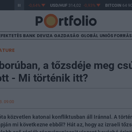
R/HUF
363,06
-0,64%
USD/HUF
314,02
-0,93%
BITCOIN
64 90
EFEKTETÉS
BANK
DEVIZA
GAZDASÁG
GLOBÁL
UNIÓS FORRÁ
ATURE
áborúban, a tőzsdéje meg cs
t - Mi történik itt?
3. 09:00
 óta közvetlen katonai konfliktusban áll Iránnal. A tört
pján mi következne ebből? Hát az, hogy az izraeli tőzs