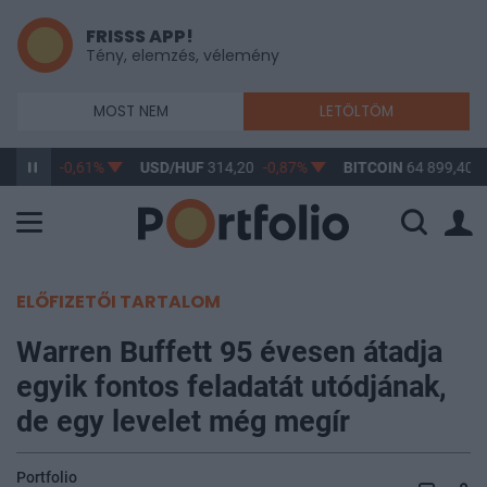
FRISSS APP!
Tény, elemzés, vélemény
MOST NEM
LETÖLTÖM
363,17
-0,61%
USD/HUF
314,20
-0,87%
BITCOIN
64 899,40
0
ELŐFIZETŐI TARTALOM
Warren Buffett 95 évesen átadja
egyik fontos feladatát utódjának,
de egy levelet még megír
Portfolio