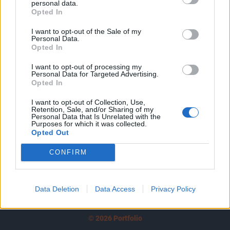
personal data.
tartozik, melynek olvasása előfizetéses
Opted In
regisztrációhoz kötött.
I want to opt-out of the Sale of my
Az előfizetés a következőket tartalmazza:
Personal Data.
Opted In
Portfolio.hu teljes cikkarchívum
Kötéslisták: BÉT elmúlt 2 év napon belüli
I want to opt-out of processing my
Personal Data for Targeted Advertising.
kötéslistái
Opted In
Előfizetés
I want to opt-out of Collection, Use,
Retention, Sale, and/or Sharing of my
Personal Data that Is Unrelated with the
Purposes for which it was collected.
Opted Out
MÁR ELŐFIZETŐNK VAGY?
BEJELENTKEZÉS
CONFIRM
Data Deletion
Data Access
Privacy Policy
© 2026 Portfolio