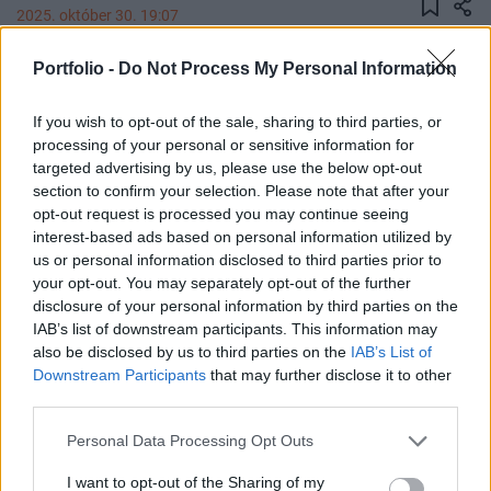
2025. október 30. 19:07
Portfolio -
Do Not Process My Personal Information
Warren Buffett nem írja meg a Berkshire
Hathaway februárban szokásos éves részvényesi
If you wish to opt-out of the sale, sharing to third parties, or
levelét, a feladatot utódja, Greg Abel veszi át - írja
processing of your personal or sensitive information for
a Bloomberg.
targeted advertising by us, please use the below opt-out
section to confirm your selection. Please note that after your
A The Wall Street Journal szerint Buffett átadja az írás
opt-out request is processed you may continue seeing
feladatát a vállalat alelnökének, Greg Abelnek. A 95 éves
interest-based ads based on personal information utilized by
milliárdos ugyanakkor november 10-én egy hálaadásnapi
us or personal information disclosed to third parties prior to
your opt-out. You may separately opt-out of the further
levelet tesz közzé, amelyet gyermekeinek és a
disclosure of your personal information by third parties on the
részvényeseknek címez – közölte a lap Buffett
IAB’s list of downstream participants. This information may
asszisztensére hivatkozva. Buffett az év végén lemond a
also be disclosed by us to third parties on the
IAB’s List of
Berkshire vezérigazgatói posztjáról, és a hat évtizede...
Downstream Participants
that may further disclose it to other
third parties.
KEDVES OLVASÓNK!
Personal Data Processing Opt Outs
A keresett cikk a portfolio.hu hírarchívumához
I want to opt-out of the Sharing of my