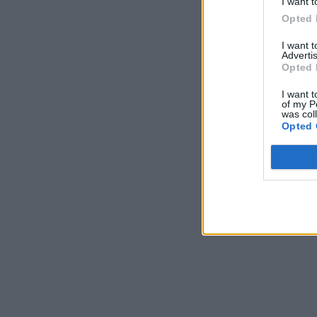
I want t
Opted 
I want 
Advertis
Opted 
I want t
of my P
was col
Opted 