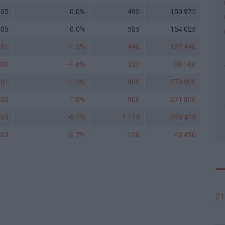
305
0.0%
495
150 975
305
0.0%
505
154 025
301
-1.3%
440
132 440
300
-1.6%
327
98 100
301
-1.3%
900
270 900
302
-1.0%
900
271 800
303
-0.7%
1 173
355 419
303
-0.7%
150
45 450
21