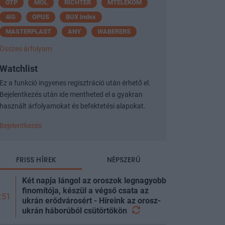
OTP
MOL
RICHTER
MTELEKOM
4IG
OPUS
BUX Index
MASTERPLAST
ANY
WABERERS
Összes árfolyam
Watchlist
Ez a funkció ingyenes regisztráció után érhető el.
Bejelentkezés után ide mentheted el a gyakran
használt árfolyamokat és befektetési alapokat.
Bejelentkezés
FRISS HÍREK
NÉPSZERŰ
Két napja lángol az oroszok legnagyobb
finomítója, készül a végső csata az
:51
ukrán erődvárosért - Híreink az orosz-
ukrán háborúból
csütörtökön