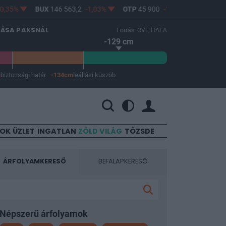
,35%
BUX
146 563,2
-1,03%
OTP
45 900
-1,82%
MOL
4 64
LÁSA PAKSNÁL
Forrás: OVF, HAEA
-129 cm
m
biztonsági határ
-134cm
leállási küszöb
 a leállási küszöb -134 cm.
SOK
ÜZLET
INGATLAN
ZÖLD VILÁG
TŐZSDE
ÁRFOLYAMKERESŐ
BEFALAPKERESŐ
Népszerű árfolyamok