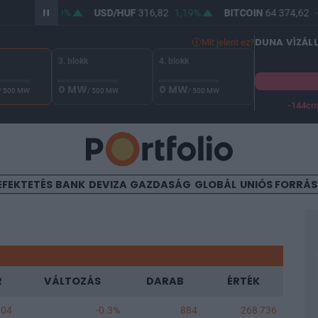
364,94
0,89%
USD/HUF
316,82
1,19%
BITCOIN
64 374,62
-0
DUNA VÍZÁL
Mit jelent ez?
3. blokk
4. blokk
0 MW
0 MW
/ 500 MW
/ 500 MW
/ 500 MW
-144c
A Duna vízállása Paksnál -129 cm. A biztonsági határ -144 cm,
EFEKTETÉS
BANK
DEVIZA
GAZDASÁG
GLOBÁL
UNIÓS FORRÁ
R
VÁLTOZÁS
DARAB
ÉRTÉK
304
-0.3%
884
268 736