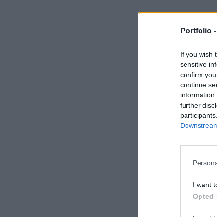
Portfolio 
If you wish 
sensitive in
confirm you
continue se
information 
further disc
participants
Downstream 
Persona
I want t
Opted 