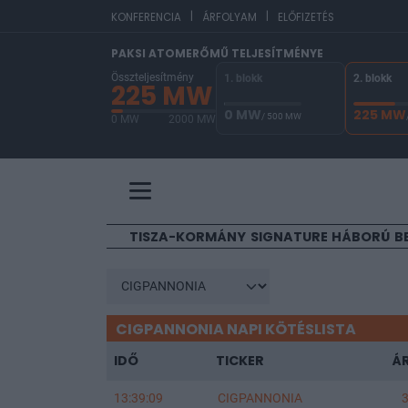
|
|
EUR/HUF
KONFERENCIA
ÁRFOLYAM
ELŐFIZETÉS
PAKSI ATOMERŐMŰ TELJESÍTMÉNYE
Összteljesítmény
1. blokk
2. blokk
225 MW
0 MW
225 MW
/ 500 MW
0 MW
2000 MW
A Paksi Atomerőmű összteljesítménye 225 MW. 
TISZA-KORMÁNY
SIGNATURE
HÁBORÚ
B
CIGPANNONIA NAPI KÖTÉSLISTA
IDŐ
TICKER
Á
13:39:09
CIGPANNONIA