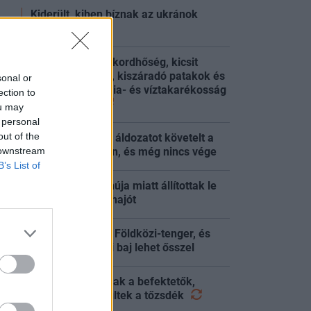
Kiderült, kiben bíznak az ukránok
:51
leginkább
Energiakrízis: rekordhőség, kicsit
magasabb Duna, kiszáradó patakok és
sonal or
:27
folytatódó energia- és víztakarékosság
ection to
országszerte
ou may
 personal
out of the
Már több tízezer áldozatot követelt a
:27
 downstream
hőség Európában, és még nincs vége
B’s List of
Halálos kór gyanúja miatt állítottak le
:16
egy utasszállító hajót
Nagyon meleg a Földközi-tenger, és
:10
ebből még óriási baj lehet ősszel
Elbizonytalanodtak a befektetők,
:55
nyomás alá kerültek a
tőzsdék