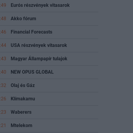
:49
Eurós részvények vitasarok
:48
Akko fórum
:46
Financial Forecasts
:44
USA részvények vitasarok
:43
Magyar Állampapír tulajok
:40
NEW OPUS GLOBAL
:32
Olaj és Gáz
:26
Klímakamu
:23
Waberers
:21
Mtelekom