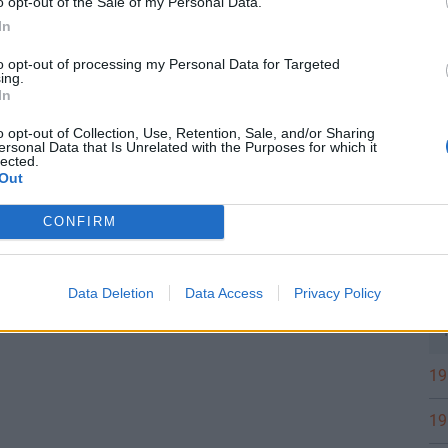
o opt-out of the Sale of my Personal Data.
In
20
to opt-out of processing my Personal Data for Targeted
ing.
In
o opt-out of Collection, Use, Retention, Sale, and/or Sharing
20
ersonal Data that Is Unrelated with the Purposes for which it
lected.
Out
20
CONFIRM
Ös
Data Deletion
Data Access
Privacy Policy
19
19