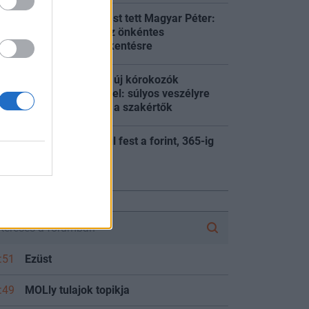
Fontos bejelentést tett Magyar Péter:
nincs szükség az önkéntes
:55
fogyasztáscsökkentésre
Megállíthatatlan új kórokozók
szabadulhatnak el: súlyos veszélyre
:32
figyelmeztetnek a szakértők
Egyre rosszabbul fest a forint, 365-ig
:24
ütötték
szes friss hír
FÓRUM
:51
Ezüst
:49
MOLly tulajok topikja