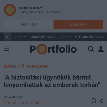
FRISSS APP!
Tény, elemzés, vélemény
MOST NEM
LETÖLTÖM
363,17
-0,61%
USD/HUF
314,20
-0,87%
BITCOIN
65 174,20
0
ELŐFIZETŐI TARTALOM
"A biztosítási ügynökök bármit
lenyomhattak az emberek torkán"
Palkó István
2012. október 29. 10:40