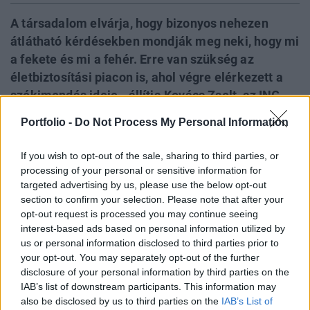
A társadalom elvárja, hogy bizonyos nehezen
átlátható kérdésekben mondják meg neki, hogy mi
a fekete és mi a fehér. Erre van szükség az
életbiztosítási piacon is, ahol végre elérkezett a
szókimondás ideje - állítja Kovács Zsolt, az ING
Biztosító volt elnök-vezérigazgatója. A pénzügyi
Portfolio -
Do Not Process My Personal Information
szakember szerint az életbiztosítási piac
növekedési szakaszában kis túlzással bármit le
If you wish to opt-out of the sale, sharing to third parties, or
lehetett nyomni az ügyfelek torkán, ennek a
processing of your personal or sensitive information for
korszaknak vége. Megérett a piac a
targeted advertising by us, please use the below opt-out
section to confirm your selection. Please note that after your
változtatásokra, amit szerinte a biztosítási
opt-out request is processed you may continue seeing
közvetítők szabályozásán kell kezdeni, de a
interest-based ads based on personal information utilized by
biztosítóknak saját feladatukat is definiálniuk
us or personal information disclosed to third parties prior to
kellene.
your opt-out. You may separately opt-out of the further
disclosure of your personal information by third parties on the
IAB’s list of downstream participants. This information may
Kapcsolódó cikkünk2012.05.08Távozik Kovács Zsolt az
also be disclosed by us to third parties on the
IAB’s List of
ING élérőlA témával részletesebben is foglalkozik a