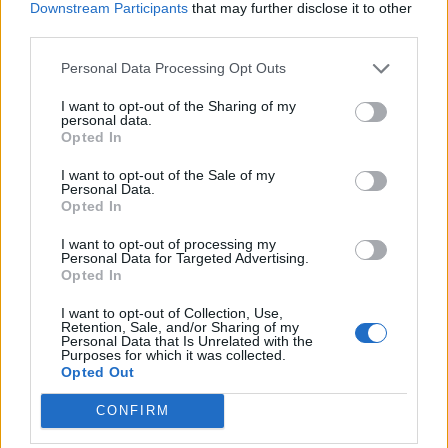
Downstream Participants
that may further disclose it to other
Portfolio.hu 2012. október 30-án megrendezésre kerülő
third parties.
Öngondoskodás 2012 konferenciája. A bankok, biztosítók,
alapkezelők és pénztárak részvételével zajló konferencián
Personal Data Processing Opt Outs
a hosszú távú megtakarítások piacának aktuális
I want to opt-out of the Sharing of my
folyamatait tekintjük át. Portfolio.hu:...
personal data.
Opted In
KEDVES OLVASÓNK!
I want to opt-out of the Sale of my
Personal Data.
Opted In
A keresett cikk a portfolio.hu hírarchívumához
tartozik, melynek olvasása előfizetéses
I want to opt-out of processing my
Personal Data for Targeted Advertising.
regisztrációhoz kötött.
Opted In
Az előfizetés a következőket tartalmazza:
I want to opt-out of Collection, Use,
Portfolio.hu teljes cikkarchívum
Retention, Sale, and/or Sharing of my
Personal Data that Is Unrelated with the
Kötéslisták: BÉT elmúlt 2 év napon belüli
Purposes for which it was collected.
Opted Out
kötéslistái
CONFIRM
Előfizetés