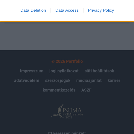
Data Deletion
Data Access
Privacy Policy
MÁR ELŐFIZETŐNK VAGY?
BEJELENTKEZÉS
© 2026 Portfolio
impresszum
jogi nyilatkozat
süti beállítások
adatvédelem
szerzői jogok
médiaajánlat
karrier
kommentkezelés
ÁSZF
Itt keressen minket: