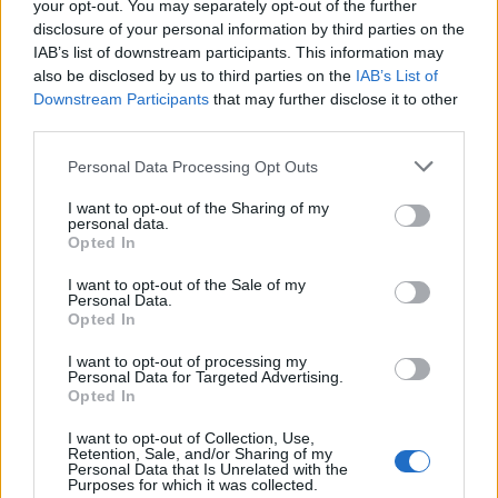
your opt-out. You may separately opt-out of the further
állampapírokban, ami 11,5%-kal, azaz 1160 milliárd
disclosure of your personal information by third parties on the
forinttal több, mint tavaly év végén.
IAB’s list of downstream participants. This information may
also be disclosed by us to third parties on the
IAB’s List of
Downstream Participants
that may further disclose it to other
third parties.
Personal Data Processing Opt Outs
I want to opt-out of the Sharing of my
personal data.
Opted In
I want to opt-out of the Sale of my
Personal Data.
Opted In
I want to opt-out of processing my
Personal Data for Targeted Advertising.
Ez a több mint ezermilliárdos állománynövekedés
Opted In
szép számnak tűnik, azonban érdemes megnézni az
I want to opt-out of Collection, Use,
értékesítési adatokat is, vagyis azt, hogy idén eddig
Retention, Sale, and/or Sharing of my
Personal Data that Is Unrelated with the
mennyi friss pénz áramlott a forintos lakossági
Purposes for which it was collected.