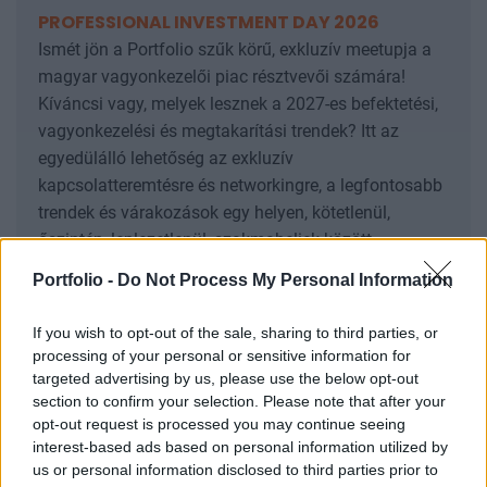
PROFESSIONAL INVESTMENT DAY 2026
Ismét jön a Portfolio szűk körű, exkluzív meetupja a
magyar vagyonkezelői piac résztvevői számára!
Kíváncsi vagy, melyek lesznek a 2027-es befektetési,
vagyonkezelési és megtakarítási trendek? Itt az
egyedülálló lehetőség az exkluzív
kapcsolatteremtésre és networkingre, a legfontosabb
trendek és várakozások egy helyen, kötetlenül,
őszintén, leplezetlenül, szakmabeliek között.
Információ és jelentkezés
Portfolio -
Do Not Process My Personal Information
If you wish to opt-out of the sale, sharing to third parties, or
Mennyi pénz van most állampapírokban?
processing of your personal or sensitive information for
targeted advertising by us, please use the below opt-out
section to confirm your selection. Please note that after your
A legfrissebb,
október végi adatok szerint
opt-out request is processed you may continue seeing
névértéken több mint 11 200 milliárd forintnyi
interest-based ads based on personal information utilized by
befektetés
volt forintban denominált lakossági
us or personal information disclosed to third parties prior to