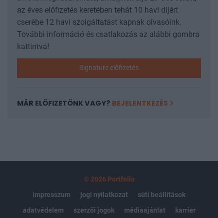
az éves előfizetés keretében tehát 10 havi díjért
cserébe 12 havi szolgáltatást kapnak olvasóink.
További információ és csatlakozás az alábbi gombra
kattintva!
Signature előfizetés
MÁR ELŐFIZETŐNK VAGY?
BEJELENTKEZÉS
© 2026 Portfolio
impresszum
jogi nyilatkozat
süti beállítások
adatvédelem
szerzői jogok
médiaajánlat
karrier