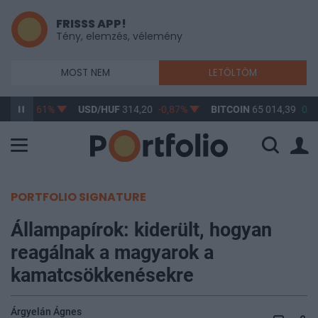
FRISSS APP!
Tény, elemzés, vélemény
MOST NEM
LETÖLTÖM
3,17
-0,61%
USD/HUF
314,20
-0,87%
BITCOIN
65 014,39
0,1
PORTFOLIO SIGNATURE
Állampapírok: kiderült, hogyan
reagálnak a magyarok a
kamatcsökkenésekre
Árgyelán Ágnes