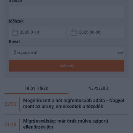
Szerző
Időszak
–
Rovat
Keresés
FRISS HÍREK
NÉPSZERŰ
Megérkezett a hét legfontosabb adata - Nagyot
22:00
ment az arany, emelkedtek a
tőzsdék
Migránsválság: már órák múlva szigorú
21:48
ellenőrzés jön