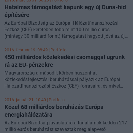
2016. március 01. 08:23 | Portfolio
összköltsége meghaladja a bruttó 430 milliárd forintot.
Hatalmas támogatást kapunk egy új Duna-híd
Többek között megvalósul a Liszt Ferenc repülőtérre vezető
építésére
gyorsvasút, melyhez az EU 96 milliárdos támogatást ad.
Az Európai Bizottság az Európai Hálózatfinanszírozási
Közel 103 milliárdot kaphatunk a Budapest-Hatvan vasúti
Eszköz (CEF) keretében több mint 100 millió eurós
szakasz korszerűsítésére.
(mintegy 30 milliárd forint) támogatást hagyott jóvá az új
Duna-híd megépítésére a két Komárom összekötésére.
2016. február 19. 08:49 | Portfolio
450 milliárdos közlekedési csomaggal ugrunk
rá az EU-pénzekre
Magyarország a második körben huszonhat
közlekedésfejlesztési beruházással pályázik az Európai
Hálózatfinanszírozási Eszköz (CEF) forrásaira, és mivel
ezek összesített elszámolható költsége hozzávetőleg 450
milliárd forint, így jó eséllyel kimerül a Magyarország
2016. január 21. 10:40 | Portfolio
számára rendelkezésre álló keret - derül ki a Nemzeti
Közel 68 milliárdos beruházás Európa
Fejlesztési Minisztérium közleményéből. Az Európai
energiahálózatára
Bizottság 2016 nyarán dönt a tagállami tervek
Az Európai Bizottság javaslatára a tagállamok kedden 217
támogatásáról, majd ezt követően az ősszel megjelenő
millió eurós beruházást szavaztak meg alapvető
harmadik pályázati felhívásban már a más országok által