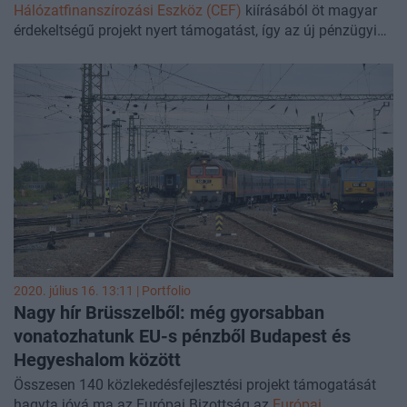
Hálózatfinanszírozási Eszköz (CEF)
kiírásából öt magyar
érdekeltségű projekt nyert támogatást, így az új pénzügyi
alap terhére valósulhat meg többek között a Budapest-Bécs
vasúti kapcsolat magyarországi szakaszának fejlesztése
közel 19 milliárd forintból.
2020. július 16. 13:11 | Portfolio
Nagy hír Brüsszelből: még gyorsabban
vonatozhatunk EU-s pénzből Budapest és
Hegyeshalom között
Összesen 140 közlekedésfejlesztési projekt támogatását
hagyta jóvá ma az Európai Bizottság az
Európai