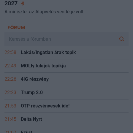
2027
A miniszter az Alapvetés vendége volt.
FÓRUM
22:58
Lakás/Ingatlan árak topik
22:49
MOLly tulajok topikja
22:26
4IG részvény
22:23
Trump 2.0
21:53
OTP részvényesek ide!
21:45
Delta Nyrt
21:07
Ezüst