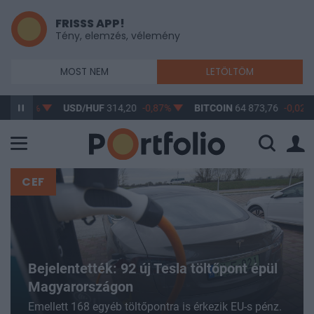
FRISSS APP!
Tény, elemzés, vélemény
MOST NEM
LETÖLTÖM
,61%
USD/HUF
314,20
-0,87%
BITCOIN
64 873,76
-0,02%
CEF
Bejelentették: 92 új Tesla töltőpont épül
Magyarországon
Emellett 168 egyéb töltőpontra is érkezik EU-s pénz.