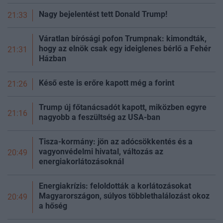
Nagy bejelentést tett Donald Trump!
21:33
Váratlan bírósági pofon Trumpnak: kimondták,
hogy az elnök csak egy ideiglenes bérlő a Fehér
21:31
Házban
Késő este is erőre kapott még a
forint
21:26
Trump új főtanácsadót kapott, miközben egyre
21:16
nagyobb a feszültség az USA-ban
Tisza-kormány: jön az adócsökkentés és a
vagyonvédelmi hivatal, változás az
20:49
energiakorlátozásoknál
Energiakrízis: feloldották a korlátozásokat
Magyarországon, súlyos többlethalálozást okoz
20:49
a
hőség