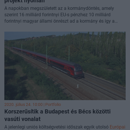
projekt nyomán
A napokban megszületett az a kormánydöntés, amely
szerint 16 milliárd forintnyi EU-s pénzhez 10 milliárd
forintnyi magyar állami önrészt ad a kormány és így a
Budapest-Hegyeshalom-Bécs vonalon 15 perccel
gyorsabban érhetünk majd célt több jelentős infrastruktúra-
fejlesztés nyomán.
2020. július 24. 10:00 | Portfolio
Korszerűsítik a Budapest és Bécs közötti
vasúti vonalat
A jelenlegi uniós költségvetési időszak egyik utolsó
Európai