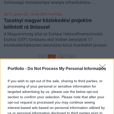
fontosságú transzeurópai energia infrastruktúra-
fel nem használt forrásokért is harcba lehet szállni állami
fejlesztésekre elsősorban Közép- és Délkelet-Európában. Az
vagy magán projektjavaslatokkal. A tárca ígérete szerint
FGSZ Földgázszállító Zrt. lehet az egyike annak a 15
2015. június 30. 16:36 |
MTI
, Portfolio
erre a harmadik körre is részletesen kidolgozott fejlesztési
nyertesnek, amelyeknek a beruházásaihoz uniós
Tucatnyi magyar közlekedési projektre
tervekkel készül majd.
támogatást kap.
bólintott rá Brüsszel
A Magyarország által az Európai Hálózatfinanszírozási
Eszköz (CEF) forrásaira első körben benyújtott 17
közlekedésfejlesztési beruházás közül tizenkettőt javasol
támogatásra az Európai Bizottság. A végleges
projektlistáról júliusban hoz majd döntést a tagállamok
1
2
küldöttjeiből álló bizottság - közölte a Nemzeti Fejlesztési
Minisztérium (NFM) kedden az MTI-vel.
Portfolio -
Do Not Process My Personal Information
If you wish to opt-out of the sale, sharing to third parties, or
CÍMLAPRÓL AJÁNLJUK
processing of your personal or sensitive information for
targeted advertising by us, please use the below opt-out
section to confirm your selection. Please note that after your
opt-out request is processed you may continue seeing
interest-based ads based on personal information utilized by
us or personal information disclosed to third parties prior to