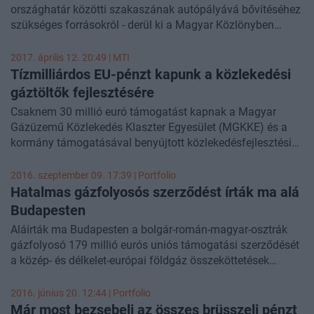
egybefogja a jelenleg elérhető finanszírozási programok
országhatár közötti szakaszának autópályává bővítéséhez
sokaságát, valamint kibővíti az európai beruházási terv
szükséges forrásokról - derül ki a Magyar Közlönyben
modelljét is. A Bizottság 16 milliárd eurós keretösszeggel
hétfőn közzétett kormányhatározatból.
egy új űrprogramot is
bejelentett
, hogy az EU vezető
2017. április 12. 20:49 |
MTI
szerepét meg lehessen erősíteni.
Tízmilliárdos EU-pénzt kapunk a közlekedési
gáztöltők fejlesztésére
Csaknem 30 millió euró támogatást kapnak a Magyar
Gázüzemű Közlekedés Klaszter Egyesület (MGKKE) és a
kormány támogatásával benyújtott közlekedésfejlesztési
projektek az Európai Hálózatfinanszírozási Eszköz (CEF)
keretéből, a forrásokból gáztöltőállomások épülnek -
2016. szeptember 09. 17:39 | Portfolio
közölte az MGKKE szerdán az MTI-vel.
Hatalmas gázfolyosós szerződést írták ma alá
Budapesten
Aláírták ma Budapesten a bolgár-román-magyar-osztrák
gázfolyosó 179 millió eurós uniós támogatási szerződését
a közép- és délkelet-európai földgáz összeköttetések
megteremtését és az energiabiztonság megerősítését célzó
CESEC munkacsoport miniszteri ülésén. A rangos
2016. június 20. 12:44 | Portfolio
eseményen részt vett két uniós biztos is, közülük Miguel
Már most bezsebeli az összes brüsszeli pénzt