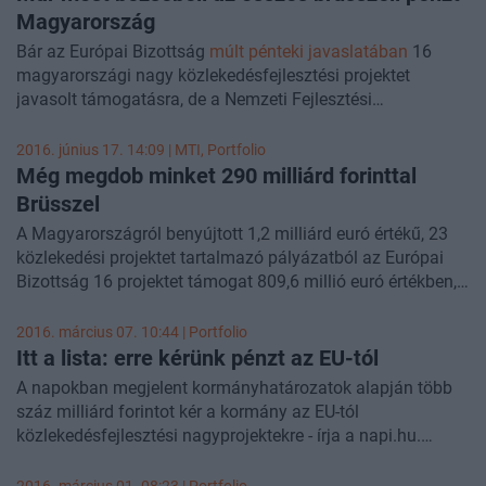
Arias Cañete éghajlat- és energiapolitikáért felelős európai
Magyarország
biztossal erre az eseményre időzítve exkluzív interjút
Bár az Európai Bizottság
múlt pénteki javaslatában
16
készített a Portfolio ma délelőtt:
magyarországi nagy közlekedésfejlesztési projektet
javasolt támogatásra, de a Nemzeti Fejlesztési
Minisztérium mai közleménye azt tartalmazza, hogy
várhatóan 19 projektünk kaphat zöld utat a július eleji
2016. június 17. 14:09 |
MTI
, Portfolio
végső döntéskor. Ha ez valóban így lesz, akkor ezzel már
Még megdob minket 290 milliárd forinttal
most kitölthetjük a teljes, 7 évre járó 1,08 milliárd eurós
Brüsszel
tagállami keretünket az Európai Hálózatfinanszírozási
A Magyarországról benyújtott 1,2 milliárd euró értékű, 23
Eszközben, azaz a CEF-ben.
közlekedési projektet tartalmazó pályázatból az Európai
Bizottság 16 projektet támogat 809,6 millió euró értékben,
amelyek mintegy 287 milliárd forintot jelentenek - derül ki a
brüsszeli testület
mai bejelentéséből
. A Bizottság pénteken
2016. március 07. 10:44 | Portfolio
hozta nyilvánosságra 195 közlekedési infrastruktúraprojekt
Itt a lista: erre kérünk pénzt az EU-tól
listáját, amelyeket az európai hálózatfinanszírozási eszköz
A napokban megjelent kormányhatározatok alapján több
(CEF) keretében 6,7 milliárd euróval, közel 2100 milliárd
száz milliárd forintot kér a kormány az EU-tól
forint támogat.
közlekedésfejlesztési nagyprojektekre - írja a napi.hu.
Hazánk 22 fejlesztéshez közel nettó 300 milliárd forintos
támogatást igényel. A projektek megvalósításának