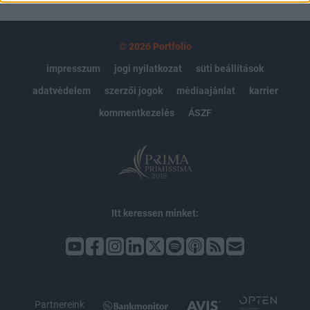
© 2026 Portfolio
impresszum
jogi nyilatkozat
süti beállítások
adatvédelem
szerzői jogok
médiaajánlat
karrier
kommentkezelés
ÁSZF
Itt keressen minket:
Partnereink