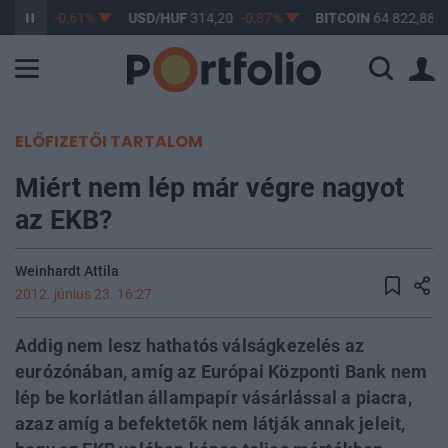
363,17
-0,61%
USD/HUF
314,20
-0,87%
BITCOIN
64 822,88
0
ELŐFIZETŐI TARTALOM
Miért nem lép már végre nagyot
az EKB?
Weinhardt Attila
2012. június 23. 16:27
Addig nem lesz hathatós válságkezelés az
eurózónában, amíg az Európai Központi Bank nem
lép be korlátlan állampapír vásárlással a piacra,
azaz amíg a befektetők nem látják annak jeleit,