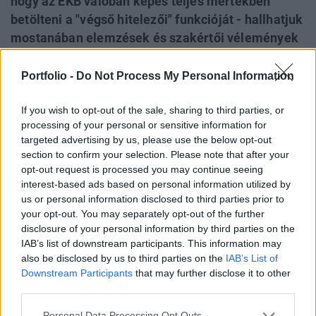
hogy az EKB valóban képes teljes mértékben
betölteni a "végső hitelezői" funkcióját - hallhatjuk
mostanában elemzések és szakértői vélemények
tucatjaiban. Sokan ezt azért szorgalmazzák, mert
az amerikai és az angol jegybank is ezt csinálja.
Portfolio -
Do Not Process My Personal Information
Az EKB nagy lépését szorgalmazók persze azzal is
If you wish to opt-out of the sale, sharing to third parties, or
tisztában vannak, hogy ezt eddig miért nem tette
processing of your personal or sensitive information for
meg és azzal is, hogy ez valószínűleg miért nem
targeted advertising by us, please use the below opt-out
fog rövid távon változni.
section to confirm your selection. Please note that after your
opt-out request is processed you may continue seeing
Három fontos akadály Az egyik legkézenfekvőbb oka
interest-based ads based on personal information utilized by
annak, hogy az EKB nem lép, az, hogy az európai
us or personal information disclosed to third parties prior to
alapszerződés tiltja neki, hogy az eurózóna tagállamok
your opt-out. You may separately opt-out of the further
disclosure of your personal information by third parties on the
számára közvetlen jegybanki
IAB’s list of downstream participants. This information may
deficit/adósságfinanszírozást hajtson végre, ellentétben az
also be disclosed by us to third parties on the
IAB’s List of
amerikai és angol példával. Ez a törvényi tiltás pedig
Downstream Participants
that may further disclose it to other
várhatóan egyhamar nem fog megváltozni, jórészt a
third parties.
németek ellenállása...
Personal Data Processing Opt Outs