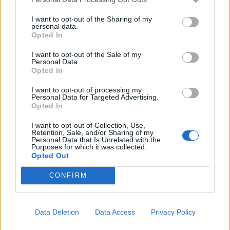
KEDVES OLVASÓNK!
I want to opt-out of the Sharing of my
personal data.
Opted In
A keresett cikk a portfolio.hu hírarchívumához
tartozik, melynek olvasása előfizetéses
I want to opt-out of the Sale of my
Personal Data.
regisztrációhoz kötött.
Opted In
Az előfizetés a következőket tartalmazza:
I want to opt-out of processing my
Portfolio.hu teljes cikkarchívum
Personal Data for Targeted Advertising.
Opted In
Kötéslisták: BÉT elmúlt 2 év napon belüli
kötéslistái
I want to opt-out of Collection, Use,
Retention, Sale, and/or Sharing of my
Personal Data that Is Unrelated with the
Purposes for which it was collected.
Előfizetés
Opted Out
CONFIRM
MÁR ELŐFIZETŐNK VAGY?
BEJELENTKEZÉS
Data Deletion
Data Access
Privacy Policy