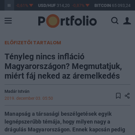
363,17
-0,61%
USD/HUF
314,20
-0,87%
BITCOIN
65 093,24
0
ELŐFIZETŐI TARTALOM
Tényleg nincs infláció
Magyarországon? Megmutatjuk,
miért fáj neked az áremelkedés
Madár István
2019. december 03. 05:50
Manapság a társasági beszélgetések egyik
legnépszerűbb témája, hogy milyen nagy a
drágulás Magyarországon. Ennek kapcsán pedig