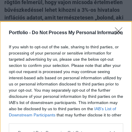
rögtön felmerül, hogy vajon micsoda értelmetlen
bűvészkedéssel lehet kihozni a 3%-os hivatalos
inflációs adatot, amit természetesen „bolond, aki
elhisz”. Hogy még nagyobb legyen az
Portfolio -
Do Not Process My Personal Information
ellentmondás: a Magyar Nemzeti Bank szakértői
úgy gondolják, hogy a hivatalos inflációs adat még
If you wish to opt-out of the sale, sharing to third parties, or
többet is mutat a valóságosnál. Megmutatjuk,
processing of your personal or sensitive information for
hogy miért lehet ennyire mély szakadék a
targeted advertising by us, please use the below opt-out
drágulási érzetünk és a mérőszámok között.
section to confirm your selection. Please note that after your
opt-out request is processed you may continue seeing
Budapest Economic Forum 2026Átalakulóban a magyar
interest-based ads based on personal information utilized by
gazdaságpolitika, a választások után gyökeresen
us or personal information disclosed to third parties prior to
your opt-out. You may separately opt-out of the further
változhatnak meg a körülmények és a célok. Merre tart a
disclosure of your personal information by third parties on the
magyar kormány és mivel néz szembe a nemzetközi
IAB’s list of downstream participants. This information may
környezetben? Ez lesz a Portfolio idei kiemelt
also be disclosed by us to third parties on the
IAB’s List of
gazdaságpolitikai konferenciájának legfontosabb
Downstream Participants
that may further disclose it to other
témája.Információ és jelentkezésTényleg ugrott a számla a
third parties.
boltokban A hétköznapokban...