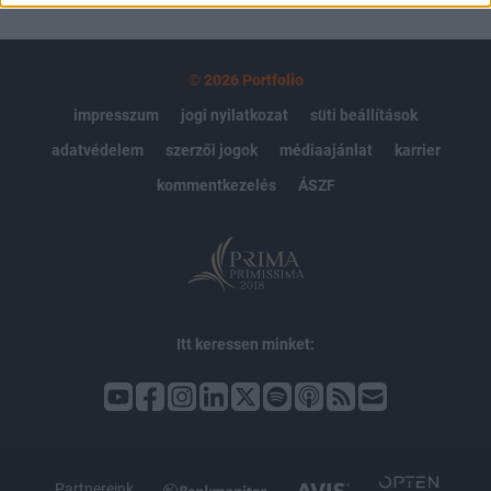
© 2026 Portfolio
impresszum
jogi nyilatkozat
süti beállítások
adatvédelem
szerzői jogok
médiaajánlat
karrier
kommentkezelés
ÁSZF
Itt keressen minket:
Partnereink