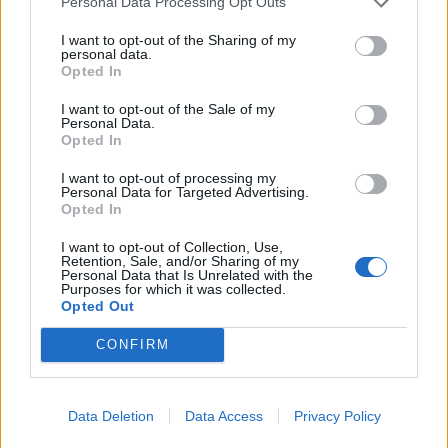
Personal Data Processing Opt Outs
I want to opt-out of the Sharing of my
KEDVES OLVASÓNK!
personal data.
Opted In
A keresett cikk a portfolio.hu hírarchívumához
tartozik, melynek olvasása előfizetéses
I want to opt-out of the Sale of my
Personal Data.
regisztrációhoz kötött.
Opted In
Az előfizetés a következőket tartalmazza:
I want to opt-out of processing my
Portfolio.hu teljes cikkarchívum
Personal Data for Targeted Advertising.
Opted In
Kötéslisták: BÉT elmúlt 2 év napon belüli
kötéslistái
I want to opt-out of Collection, Use,
Retention, Sale, and/or Sharing of my
Personal Data that Is Unrelated with the
Purposes for which it was collected.
Előfizetés
Opted Out
CONFIRM
MÁR ELŐFIZETŐNK VAGY?
BEJELENTKEZÉS
Data Deletion
Data Access
Privacy Policy