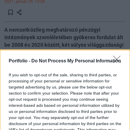
2021. január 29. 13:00
A nemzetközileg meghatározó pénzügyi
intézmények szemléletében gyökeres fordulat ált
be 2008 és 2020 között, két súlyos világgazdasági
válságkezelésének tapasztalatainak
következtében. Az egy évtizeddel ezelőtti
Portfolio -
Do Not Process My Personal Information
stabilitásra törekvő és a monetáris és fiskális
kockázatokat mérséklő javaslatok a 2020-as
If you wish to opt-out of the sale, sharing to third parties, or
processing of your personal or sensitive information for
Covid-19 válság kezelése során már fel sem
targeted advertising by us, please use the below opt-out
merültek. Helyette a vezető közgazdászok az
section to confirm your selection. Please note that after your
élénkítés és az aktivizmus fontosságáról
opt-out request is processed you may continue seeing
beszélnek manapság, melyet az NKE Gazdaság és
interest-based ads based on personal information utilized by
us or personal information disclosed to third parties prior to
Versenyképesség Kutatóintézetének
your opt-out. You may separately opt-out of the further
közgazdászai szemléltetnek.
disclosure of your personal information by third parties on the
IAB’s list of downstream participants. This information may