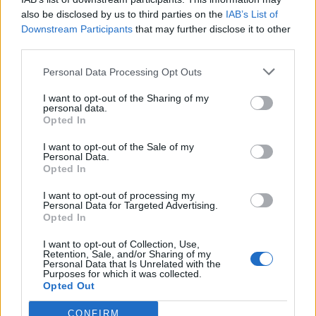
Budapest Economic Forum 2026Átalakulóban a magyar
also be disclosed by us to third parties on the
IAB’s List of
gazdaságpolitika, a választások után gyökeresen
Downstream Participants
that may further disclose it to other
változhatnak meg a körülmények és a célok. Merre tart a
third parties.
magyar kormány és mivel néz szembe a nemzetközi
Personal Data Processing Opt Outs
környezetben? Ez lesz a Portfolio idei kiemelt
gazdaságpolitikai konferenciájának legfontosabb
I want to opt-out of the Sharing of my
témája.Információ és jelentkezésA 2008-ban indult
personal data.
Opted In
pénzügyi és világgazdasági...
I want to opt-out of the Sale of my
Personal Data.
Opted In
KEDVES OLVASÓNK!
I want to opt-out of processing my
A keresett cikk a portfolio.hu hírarchívumához
Personal Data for Targeted Advertising.
tartozik, melynek olvasása előfizetéses
Opted In
regisztrációhoz kötött.
I want to opt-out of Collection, Use,
Retention, Sale, and/or Sharing of my
Az előfizetés a következőket tartalmazza:
Personal Data that Is Unrelated with the
Purposes for which it was collected.
Portfolio.hu teljes cikkarchívum
Opted Out
Kötéslisták: BÉT elmúlt 2 év napon belüli
kötéslistái
CONFIRM