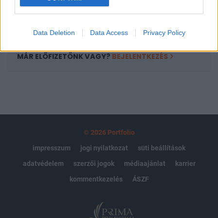
Előfizetés
Data Deletion
Data Access
Privacy Policy
MÁR ELŐFIZETŐNK VAGY?
BEJELENTKEZÉS
© 2026 Portfolio
impresszum
jogi nyilatkozat
süti beállítások
adatvédelem
szerzői jogok
médiaajánlat
karrier
kommentkezelés
ÁSZF