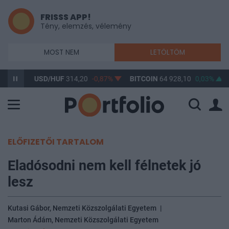
FRISSS APP!
Tény, elemzés, vélemény
MOST NEM
LETÖLTÖM
0,61%
USD/HUF
314,20
-0,87%
BITCOIN
64 928,10
0,03%
ELŐFIZETŐI TARTALOM
Eladósodni nem kell félnetek jó
lesz
Kutasi Gábor, Nemzeti Közszolgálati Egyetem
|
Marton Ádám, Nemzeti Közszolgálati Egyetem