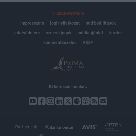
© 2026 Portfolio
impresszum
jogi nyilatkozat
süti beállítások
adatvédelem
szerzői jogok
médiaajánlat
karrier
kommentkezelés
ÁSZF
Itt keressen minket:
Partnereink