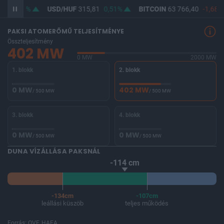
58
0,39%
USD/HUF
315,81
0,51%
BITCOIN
63 766,40
-1,68%
PAKSI ATOMERŐMŰ TELJESÍTMÉNYE
Összteljesítmény
402 MW
0 MW
2000 MW
1. blokk
2. blokk
0 MW
402 MW
/ 500 MW
/ 500 MW
3. blokk
4. blokk
0 MW
0 MW
/ 500 MW
/ 500 MW
DUNA VÍZÁLLÁSA PAKSNÁL
-114 cm
-134cm
-107cm
leállási küszöb
teljes működés
Forrás: OVF, HAEA