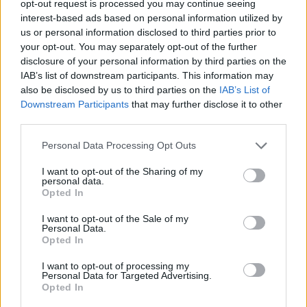
opt-out request is processed you may continue seeing
időigényes atomerőmű-építési folyamatot számos
interest-based ads based on personal information utilized by
akadályozó tényező lassíthatja. Az MVM Csoport
us or personal information disclosed to third parties prior to
your opt-out. You may separately opt-out of the further
2007. július 31-én kezdte meg az új atomerőművi
disclosure of your personal information by third parties on the
blokkok megvalósíthatósági tanulmányának
IAB’s list of downstream participants. This information may
kidolgozását (Teller-projekt), az Országgyűlés pedig
also be disclosed by us to third parties on the
IAB’s List of
Downstream Participants
that may further disclose it to other
2009. március 30-án fogadta el nagy többséggel
third parties.
(330 igen, 6 nem és 10 tartózkodás mellett) azt a
határozati javaslatot, amely hozzájárulást ad az új
Personal Data Processing Opt Outs
atomerőművi blokkok felépítésének előkészítéséhez
I want to opt-out of the Sharing of my
personal data.
a paksi atomerőmű telephelyén. Ezután újabb szűk 5
Opted In
évnek kellett eltelnie, mire a létesítésre vonatkozó fő
I want to opt-out of the Sale of my
szerződés
megszülethetett
, vélhetően a gazdasági
Personal Data.
Opted In
világválságtól nem függetlenül.
I want to opt-out of processing my
Az
eredeti tervek
szerint
Personal Data for Targeted Advertising.
Opted In