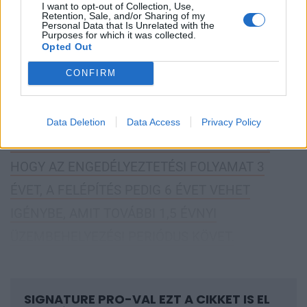
A PAKS II. PROJEKT KERETÉBEN ÉPÍTENDŐ KÉT
I want to opt-out of Collection, Use,
Retention, Sale, and/or Sharing of my
ÚJ, EGYENKÉNT 1200 MW-OS NUKLEÁRIS
Personal Data that Is Unrelated with the
Purposes for which it was collected.
Opted Out
BLOKKNAK 2023-BAN ÉS 2024-BEN KELLETT
VOLNA ÜZEMBE ÁLLNIA. A 2014 JANUÁRJÁBAN
CONFIRM
TENDER NÉLKÜL MEGKÖTÖTT MAGYAR-OROSZ
KORMÁNYKÖZI MEGÁLLAPODÁS ÉVÉBEN A
Data Deletion
Data Access
Privacy Policy
FŐVÁLLALKOZÓ ROSZATOM ÚGY BECSÜLTE,
HOGY AZ ENGEDÉLYEZTETÉSI FOLYAMAT 3
ÉVET, A FELÉPÍTÉS PEDIG 6 ÉVET VEHET
IGÉNYBE, AMIT TOVÁBBI 1,5 ÉVNYI
ÜZEMBEHELYEZÉSI PERIÓDUS KÖVET.
SIGNATURE PRO-VAL EZT A CIKKET IS EL