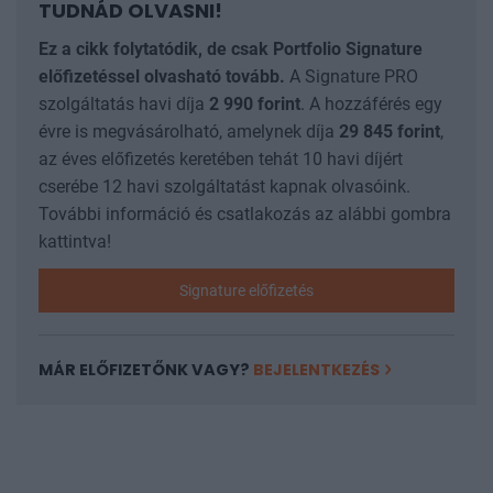
TUDNÁD OLVASNI!
Ez a cikk folytatódik, de csak Portfolio Signature
előfizetéssel olvasható tovább.
A Signature PRO
szolgáltatás havi díja
2 990
forint
. A hozzáférés egy
évre is megvásárolható, amelynek díja
29 845
forint
,
az éves előfizetés keretében tehát 10 havi díjért
cserébe 12 havi szolgáltatást kapnak olvasóink.
További információ és csatlakozás az alábbi gombra
kattintva!
Signature előfizetés
MÁR ELŐFIZETŐNK VAGY?
BEJELENTKEZÉS