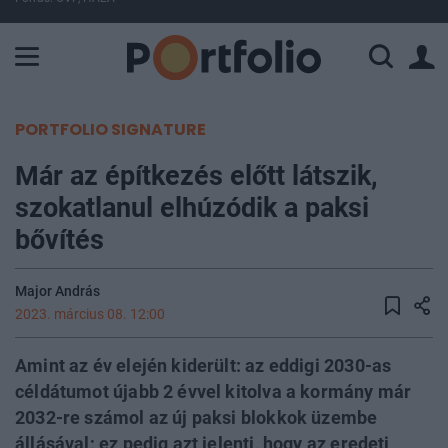
A Paksi Atomerőmű összteljesítménye 402 MW. A Duna vízállá
PORTFOLIO SIGNATURE
Már az építkezés előtt látszik,
szokatlanul elhúzódik a paksi
bővítés
Major András
2023. március 08. 12:00
Amint az év elején kiderült: az eddigi 2030-as
céldátumot újabb 2 évvel kitolva a kormány már
2032-re számol az új paksi blokkok üzembe
állásával; ez pedig azt jelenti, hogy az eredeti