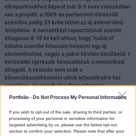
elképzelésekhez képest már 8-9 éves csúszásban
van a projekt, a 2009-es parlamenti döntéstől
számítva pedig 23 évbe telhet az új atomerőmű
felépítése. A nemzetközi tapasztalatok szerint
átlagosan 8-15 év kell ahhoz, hogy "nulláról"
indulva üzembe lehessen helyezni egy új
atomerőművet, vagyis a paksi bővítés körülbelül 1
évtizeddel ígérkezik hosszabbnak a nemzetközi
átlagnál. A csúszás nem csak a
kibocsátáscsökkentési célok teljesülésére hat
negatívan, de növelheti a finanszírozási
költségeket, így az áramtermelés árát is.
Portfolio -
Do Not Process My Personal Information
A Paksi Atomerőmű új blokkjainak tulajdonképpeni
If you wish to opt-out of the sale, sharing to third parties, or
építkezése még el sem kezdődött, de a projekt
processing of your personal or sensitive information for
története már közel 16 éves múltra tekint vissza,
targeted advertising by us, please use the below opt-out
section to confirm your selection. Please note that after your
igazolva, hogy a rendkívül összetett, tőke- és