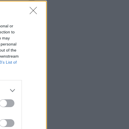
sonal or
ection to
ou may
 personal
out of the
 downstream
B’s List of
i adatok még nem
oltaikus
rögországéval
rPower Europe
került fel ismét a
kiszorult onnan.