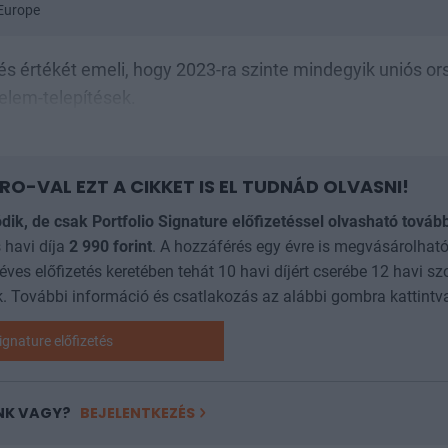
 Europe
s értékét emeli, hogy 2023-ra szinte mindegyik uniós o
elem-telepítések.
RO-VAL EZT A CIKKET IS EL TUDNÁD OLVASNI!
ódik, de csak Portfolio Signature előfizetéssel olvasható továb
 havi díja
2 990
forint
. A hozzáférés egy évre is megvásárolható
 éves előfizetés keretében tehát 10 havi díjért cserébe 12 havi sz
. További információ és csatlakozás az alábbi gombra kattintv
ignature előfizetés
NK VAGY?
BEJELENTKEZÉS