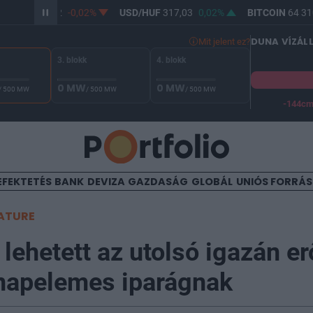
/HUF
365,32
-0,02%
USD/HUF
317,03
0,02%
BITCOIN
64 310
DUNA VÍZÁL
Mit jelent ez?
3. blokk
4. blokk
0 MW
0 MW
/ 500 MW
/ 500 MW
/ 500 MW
-144c
A Duna vízállása Paksnál -127 cm. A biztonsági határ -144 cm,
EFEKTETÉS
BANK
DEVIZA
GAZDASÁG
GLOBÁL
UNIÓS FORRÁ
ATURE
 lehetett az utolsó igazán e
napelemes iparágnak