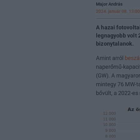
Major András
2024. január 08. 13:00
A hazai fotovolt
legnagyobb volt 
bizonytalanok.
Amint arról
beszá
naperőmű-kapacit
(GW). A magyaror
mintegy 76 MW-ta
bővült, a 2022-e