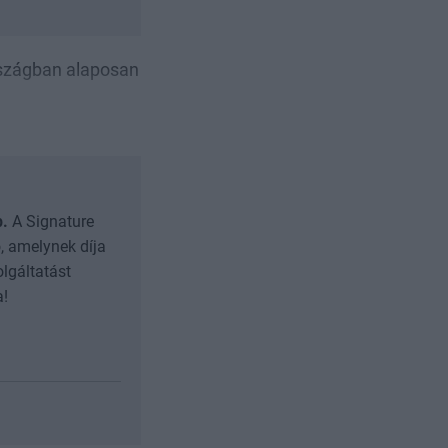
rszágban alaposan
b.
A Signature
, amelynek díja
olgáltatást
a!