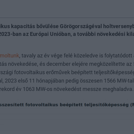
aikus kapacitás bővülése Görögországéval holtversenyb
2023-ban az Európai Unióban, a további növekedési kil
moltunk
, tavaly az év vége felé közeledve is folytatódott
ás növekedése, és december elejére megközelítette az 
szági fotovoltaikus erőművek beépített teljesítőképes
l, 2023 első 11 hónapjában pedig összesen 1566 MW-ta
s rekord év 1063 MW-os növekedést messze meghaladva.