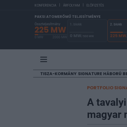
|
|
EUR
KONFERENCIA
ÁRFOLYAM
ELŐFIZETÉS
PAKSI ATOMERŐMŰ TELJESÍTMÉNYE
Összteljesítmény
1. blokk
2. blokk
225 MW
0 MW
225 MW
/ 500 MW
0 MW
2000 MW
A Paksi Atomerőmű összteljesítménye 225 MW. 
TISZA-KORMÁNY
SIGNATURE
HÁBORÚ
B
PORTFOLIO SIGN
A tavalyi
magyar 