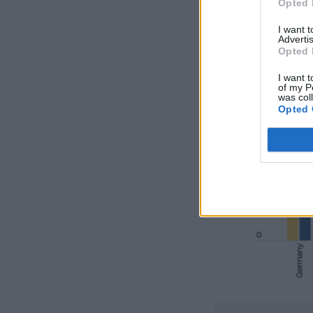
Opted 
I want 
Advertis
Opted 
I want t
of my P
was col
Opted 