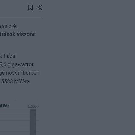
en a 9.
átások viszont
 a hazai
5,6 gigawattot
sége novemberben
l 5583 MW-ra