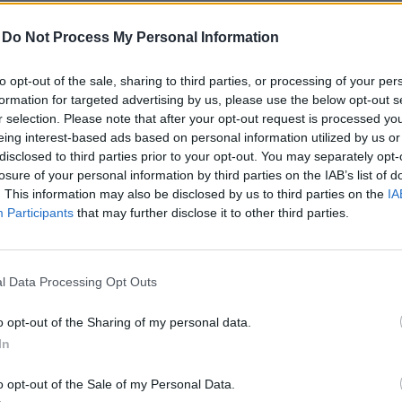
-
Do Not Process My Personal Information
to opt-out of the sale, sharing to third parties, or processing of your per
formation for targeted advertising by us, please use the below opt-out s
r selection. Please note that after your opt-out request is processed y
eing interest-based ads based on personal information utilized by us or
disclosed to third parties prior to your opt-out. You may separately opt-
losure of your personal information by third parties on the IAB’s list of
. This information may also be disclosed by us to third parties on the
IA
Participants
that may further disclose it to other third parties.
nemzetközi összevetésben is jelentős. Bár a december
ányában is megállapítható, hogy a hazai összesített fotov
elítőleg 1,6 gigawattos (GW) eddigi idei növekedése Gö
l Data Processing Opt Outs
 9. legnagyobb volt 2023-ban az Európai Unióban a Sola
jelentése
szerint. Ezzel Magyarország
2021
-et követően 
o opt-out of the Sharing of my personal data.
miután
2022-ben
a rekord növekedés ellenére átmenetileg 
In
o opt-out of the Sale of my Personal Data.