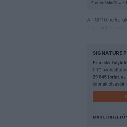
Forrás: SolarPower
A TOP10-be kerülé
felpörögtek a nap
SIGNATURE P
Ez a cikk folytat
PRO szolgáltatás
29 845
forint
, az
kapnak olvasóink
S
MÁR ELŐFIZETŐ