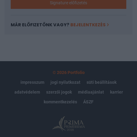
Signature előfizetés
MÁR ELŐFIZETŐNK VAGY?
BEJELENTKEZÉS
© 2026 Portfolio
impresszum
jogi nyilatkozat
süti beállítások
adatvédelem
szerzői jogok
médiaajánlat
karrier
kommentkezelés
ÁSZF