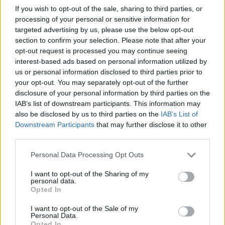
szűk belső kereslettől, állami fogyókúrától senyvedő
If you wish to opt-out of the sale, sharing to third parties, or
processing of your personal or sensitive information for
ágazat konjunkturális viszonyai igen rosszak. A
targeted advertising by us, please use the below opt-out
tegnapi hír, miszerint a kormány
újabb 675 milliárd
section to confirm your selection. Please note that after your
forint összértékű
projekteket húz le az idei
opt-out request is processed you may continue seeing
interest-based ads based on personal information utilized by
beruházási listáról tovább sötétíti a kilátásokat. Ez
us or personal information disclosed to third parties prior to
alapján kifejezetten gyenge évet jósolnak a
your opt-out. You may separately opt-out of the further
szakértők a tavaly 5%-kal zsugorodó ágazatnak,
disclosure of your personal information by third parties on the
IAB’s list of downstream participants. This information may
amit egyelőre az adatok nem igazolnak. Az erős
also be disclosed by us to third parties on the
IAB’s List of
januári megugrás után még a februári visszaesés
Downstream Participants
that may further disclose it to other
sem tűnik borzasztónak, az idei első negyedév
third parties.
várhatóan erősebb lesz, mint a tavalyi utolsó. (Igaz,
Personal Data Processing Opt Outs
ezt szezonálisan igazítva kell érteni, hiszen az év
I want to opt-out of the Sharing of my
eleje időjárási okokból nyilván nem az az időszak,
personal data.
Opted In
amikor az építőipar a csúcson pörög.)
I want to opt-out of the Sale of my
A gyenge kilátásokhoz képest nem csak a termelési
Personal Data.
Opted In