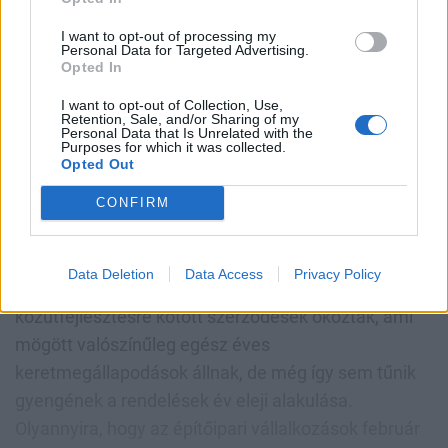
adatok elfogadhatók, hanem a rendelési mutatók is.
A megkötött új szerződések volumene februárban
I want to opt-out of processing my
Personal Data for Targeted Advertising.
84,1%-kal nagyobb volt, mint tavaly ilyenkor. Ezen
Opted In
belül az épületek építésére kötött szerződéseké
I want to opt-out of Collection, Use,
Retention, Sale, and/or Sharing of my
30,1, az egyéb építmények építésére vonatkozóké
Personal Data that Is Unrelated with the
Purposes for which it was collected.
150,9%-kal volt magasabb. Az új rendelések már
Opted Out
januárban is viszonylag erősen alakultak (+21,5%),
CONFIRM
vagyis egyáltalán nem tűnik úgy, mintha a kereslet
tűnne el az ágazatból. Érdemes ugyan ehhez
hozzátenni, hogy az egyéb építmények 150,9%-os
Data Deletion
Data Access
Privacy Policy
rendelésnövekedését a KSH közlése szerint
a
közútfejlesztésre kötött szerződések okozták, ami
mögött valószínűleg egész éves
keretmegállapodások állnak, de még így sem tűnik
gyengének a rendelések év eleji alakulása.
Olyannyira, hogy a
z építőipari vállalkozások február