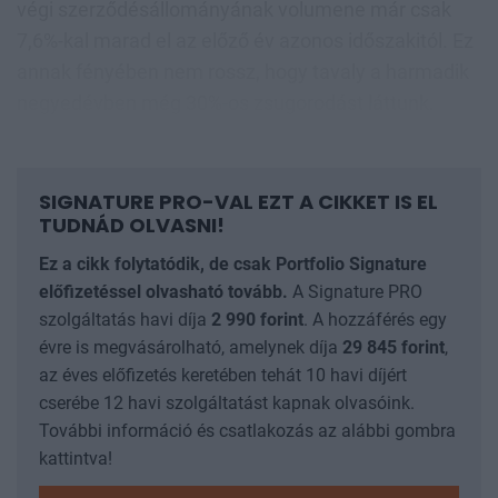
végi szerződésállományának volumene már csak
7,6%-kal marad el az előző év azonos időszakitól. Ez
annak fényében nem rossz, hogy tavaly a harmadik
negyedévben még 30%-os zsugorodást láttunk.
SIGNATURE PRO-VAL EZT A CIKKET IS EL
TUDNÁD OLVASNI!
Ez a cikk folytatódik, de csak Portfolio Signature
előfizetéssel olvasható tovább.
A Signature PRO
szolgáltatás havi díja
2 990
forint
. A hozzáférés egy
évre is megvásárolható, amelynek díja
29 845
forint
,
az éves előfizetés keretében tehát 10 havi díjért
cserébe 12 havi szolgáltatást kapnak olvasóink.
További információ és csatlakozás az alábbi gombra
kattintva!