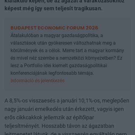
kialakuló képen, de az ágazat a várakozásokhoz
képest még így sem teljesít tragikusan.
BUDAPEST ECONOMIC FORUM 2026
Átalakulóban a magyar gazdaságpolitika, a
választások után gyökeresen változhatnak meg a
körülmények és a célok. Merre tart a magyar kormány
és mivel néz szembe a nemzetközi környezetben? Ez
lesz a Portfolio idei kiemelt gazdaságpolitikai
konferenciájának legfontosabb témája.
Információ és jelentkezés
A 8,5%-os visszaesés a januári 10,1%-os, meglepően
nagy januári emelkedés után érkezett, vagyis igen
erős cikkcakkok jellemzik az építőipar
teljesítményét. Hosszabb távon az ágazatban
lejtmenetet látunk, de a visszaesés egyáltalán nem