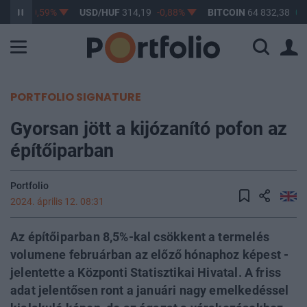
3,24
-0,59%
USD/HUF
314,19
-0,88%
BITCOIN
64 832,38
0,8
PORTFOLIO SIGNATURE
Gyorsan jött a kijózanító pofon az
építőiparban
Portfolio
2024. április 12. 08:31
Az építőiparban 8,5%-kal csökkent a termelés
volumene februárban az előző hónaphoz képest -
jelentette a Központi Statisztikai Hivatal. A friss
adat jelentősen ront a januári nagy emelkedéssel