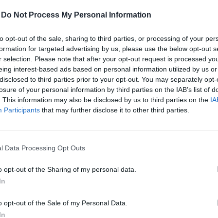
-
Do Not Process My Personal Information
13:00
to opt-out of the sale, sharing to third parties, or processing of your per
formation for targeted advertising by us, please use the below opt-out s
r selection. Please note that after your opt-out request is processed y
lliárd forintos pénzesőt ígért a nyugdíjasoknak a legn
eing interest-based ads based on personal information utilized by us or
agyar Péterék 120 ezer forintos minimálnyugdíjat, egy
disclosed to third parties prior to your opt-out. You may separately opt-
gdíjemelést, illetve akár 200 ezer forintos Nyugdíjas 
losure of your personal information by third parties on the IAB’s list of
. This information may also be disclosed by us to third parties on the
IA
rmányra kerülésük esetén. A Tisza Párt ígéreteinek 
Participants
that may further disclose it to other third parties.
rofitálnának a nyugdíjasok: egyes rétegek akár kéts
nának minden évben, míg mások egy fillérrel sem kap
 fedezetének előteremtése azonban nem magától értet
l Data Processing Opt Outs
etés pillanatától kezdve nagyban megterhelnék a költ
gvalósítani a párt által tervezett megtakarításokat, a
o opt-out of the Sharing of my personal data.
g számottevően rontaná a nyugdíjrendszer fenntartha
In
jprogramot hirdetett meg szeptember 23-án a Tisza Párt: Mag
o opt-out of the Sale of my Personal Data.
k, hogy a pártjuk kormányra kerülése esetén 120 ezer forintra e
In