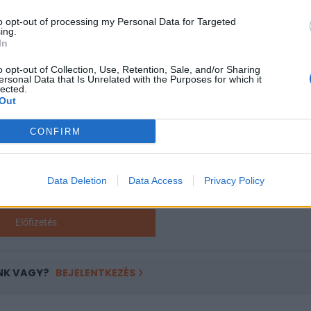
 120-140 ezer forint közti nyugdíjakra egyszeri, sávos emelést 
ti juttatásban részesülők számára évi 200 ezer forintnyi...
to opt-out of processing my Personal Data for Targeted
ing.
In
ASÓNK!
o opt-out of Collection, Use, Retention, Sale, and/or Sharing
ersonal Data that Is Unrelated with the Purposes for which it
lected.
a portfolio.hu hírarchívumához tartozik, melynek olvasása előf
Out
ötött.
CONFIRM
övetkezőket tartalmazza:
 teljes cikkarchívum
 BÉT elmúlt 2 év napon belüli
Data Deletion
Data Access
Privacy Policy
Előfizetés
NK VAGY?
BEJELENTKEZÉS