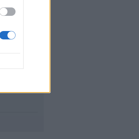
alkalmaznának, a
izetéses