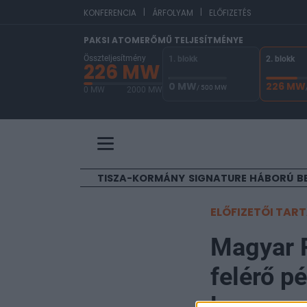
|
|
KONFERENCIA
ÁRFOLYAM
ELŐFIZETÉS
PAKSI ATOMERŐMŰ TELJESÍTMÉNYE
Összteljesítmény
1. blokk
2. blokk
226 MW
0 MW
226 MW
/ 500 MW
0 MW
2000 MW
A Paksi Atomerőmű összteljesítménye 226 MW. A
TISZA-KORMÁNY
SIGNATURE
HÁBORÚ
B
ELŐFIZETŐI TAR
Magyar P
felérő p
legnagyo