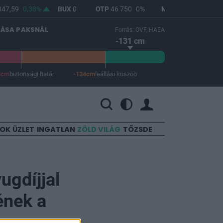
47,59
0,38%
BUX
0
OTP
46 750
0%
MOL
4 608
0%
LÁSA PAKSNÁL
Forrás: OVF, HAEA
-131 cm
4cm
biztonsági határ
-134cm
leállási küszöb
 a leállási küszöb -134 cm.
SOK
ÜZLET
INGATLAN
ZÖLD VILÁG
TŐZSDE
ugdíjjal
ének a