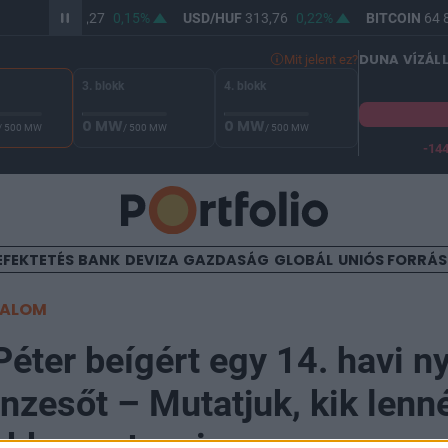
EUR/HUF
362,27
0,15%
USD/HUF
313,76
0,22%
BITCOIN
64 8
DUNA VÍZÁL
Mit jelent ez?
3. blokk
4. blokk
0 MW
0 MW
/ 500 MW
/ 500 MW
/ 500 MW
-14
 Duna vízállása Paksnál -131 cm. A biztonsági határ -144 cm,
EFEKTETÉS
BANK
DEVIZA
GAZDASÁG
GLOBÁL
UNIÓS FORRÁ
TALOM
éter beígért egy 14. havi ny
énzesőt – Mutatjuk, kik lenn
bb nyertesei