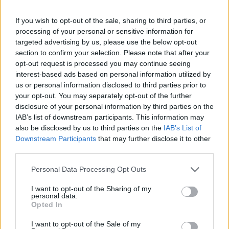
Kiss Csaba
2024. február 06. 11:30
If you wish to opt-out of the sale, sharing to third parties, or
processing of your personal or sensitive information for
targeted advertising by us, please use the below opt-out
Újabb és újabb uniós országban törnek ki
section to confirm your selection. Please note that after your
gazdatüntetések, sőt már a semleges Svájc
opt-out request is processed you may continue seeing
traktorosai is az utcára vonultak.
interest-based ads based on personal information utilized by
Országspecifikus problémák mellett a
us or personal information disclosed to third parties prior to
your opt-out. You may separately opt-out of the further
demonstrációkat általánosabb gondok is tüzelik:
disclosure of your personal information by third parties on the
az emelkedő energia-, műtrágya- és szállítási
IAB’s list of downstream participants. This information may
árak, a mezőgazdasági termékek csökkenő árai,
also be disclosed by us to third parties on the
IAB’s List of
az olcsó ukrán importgabona jelentette
Downstream Participants
that may further disclose it to other
third parties.
konkurencia, vagy éppen a zöld átállás, ami az
agráriumtól is költséges erőfeszítéseket követel.
Personal Data Processing Opt Outs
A radikális jobboldal igyekszik politikai tőkét
I want to opt-out of the Sharing of my
kovácsolni az elégedetlenségből, az európai
personal data.
parlamenti választásokra készülő kormányok,
Opted In
valamint az EU pedig elkezdtek engedményeket
I want to opt-out of the Sale of my