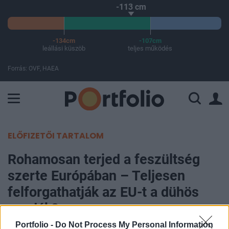
-113 cm
-134cm
-107cm
leállási küszöb
teljes működés
Forrás: OVF, HAEA
A Paksi Atomerőmű összteljesítménye 463 MW. A Duna vízállá
ELŐFIZETŐI TARTALOM
Rohamosan terjed a feszültség
szerte Európában – Teljesen
felforgathatják az EU-t a dühös
gazdák?
Portfolio -
Do Not Process My Personal Information