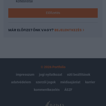
kötéslistái
Előfizetés
MÁR ELŐFIZETŐNK VAGY?
BEJELENTKEZÉS
© 2026 Portfolio
impresszum
jogi nyilatkozat
süti beállítások
adatvédelem
szerzői jogok
médiaajánlat
karrier
kommentkezelés
ÁSZF