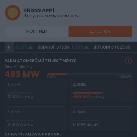
FRISSS APP!
Tény, elemzés, vélemény
MOST NEM
LETÖLTÖM
364,67
0,41%
USD/HUF
315,89
0,54%
BITCOIN
64 025,96
-1
PAKSI ATOMERŐMŰ TELJESÍTMÉNYE
Összteljesítmény
463 MW
0 MW
2000 MW
1. blokk
2. blokk
0 MW
463 MW
/ 500 MW
/ 500 MW
3. blokk
4. blokk
0 MW
0 MW
/ 500 MW
/ 500 MW
DUNA VÍZÁLLÁSA PAKSNÁL