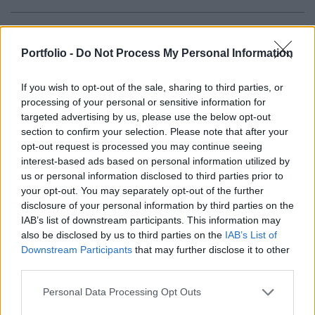
A bankfiókok működtetése még mindig jelentős
részét adja a hazai bankrendszer költségeinek,
Portfolio -
Do Not Process My Personal Information
ami drágítja a pénzügyi szolgáltatásokat. A
kiterjedt fiókhálózattal rendelkező
If you wish to opt-out of the sale, sharing to third parties, or
processing of your personal or sensitive information for
intézményeknek sajnos sokszor érdeke a jelenlegi
targeted advertising by us, please use the below opt-out
helyzet fenntartása, ezzel védve a piaci
section to confirm your selection. Please note that after your
pozíciójukat, gátolva az ennek „lebontását” segítő
opt-out request is processed you may continue seeing
innovációt. Bár a digitális, mobiltelefonról is
interest-based ads based on personal information utilized by
us or personal information disclosed to third parties prior to
elérhető szolgáltatások fejlődése elkezdődött,
your opt-out. You may separately opt-out of the further
ezek nem a bankfiókok kiváltására szolgálnak,
disclosure of your personal information by third parties on the
hanem inkább gyors és kényelmes fizetési
IAB’s list of downstream participants. This information may
alternatívákat nyújtanak. Videóbankár, online
also be disclosed by us to third parties on the
IAB’s List of
Downstream Participants
that may further disclose it to other
számlanyitás vagy éppen a digitális hitelfelvétel
third parties.
még csak a hazai bankok töredékénél elérhető. A
mobilbanki szolgáltatások szélesítése és a
Personal Data Processing Opt Outs
mobilbanki megoldások ügyfelek körében történő