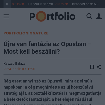
63,17
-0,61%
USD/HUF
314,20
-0,87%
BITCOIN
64 916,55
0,
PORTFOLIO SIGNATURE
Újra van fantázia az Opusban –
Most kell beszállni?
Kaszab Balázs
2024. április 09. 12:01
Rég esett annyi szó az Opusról, mint az elmúlt
napokban: a cég meghirdette az új hosszútávú
stratégiáját, az osztalékfizetés is megmozgathatja
a befektetők fantáziáját, a hét elején ráadásul