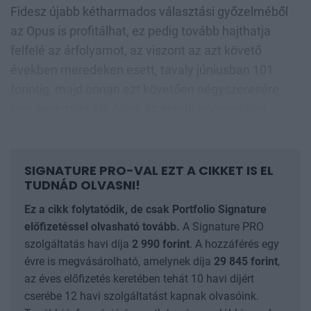
Fidesz újabb kétharmados választási győzelméből
az Opus is profitálhat, ez pedig tovább hajthatja
felfelé az árfolyamot, az viszont az azt követő
években meredeken esett, tavaly júniusban 101
forintig, majd onnan ezt követően négyszeresére
emelkedett az árfolyam az elmúlt hónapokban.
SIGNATURE PRO-VAL EZT A CIKKET IS EL
TUDNÁD OLVASNI!
Ez a cikk folytatódik, de csak Portfolio Signature
előfizetéssel olvasható tovább.
A Signature PRO
szolgáltatás havi díja
2 990
forint
. A hozzáférés egy
évre is megvásárolható, amelynek díja
29 845
forint
,
az éves előfizetés keretében tehát 10 havi díjért
cserébe 12 havi szolgáltatást kapnak olvasóink.