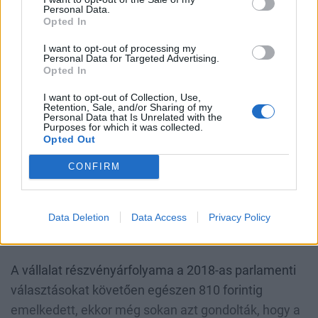
Personal Data.
legyen.
Opted In
Kedden
ezt követően a korábbi tartásról vételre
I want to opt-out of processing my
minősítette fel az Equilor az Opust, a korábbi 423
Personal Data for Targeted Advertising.
Opted In
forintos célárat pedig 527 forintra emelte az
I want to opt-out of Collection, Use,
elemző, ami több mint 30 százalékos
Retention, Sale, and/or Sharing of my
Personal Data that Is Unrelated with the
felértékelődési potenciált jelent a jelenlegi
Purposes for which it was collected.
árfolyamszinthez viszonyítva.
Opted Out
CONFIRM
Mit mutat a technika?
Az elmúlt napok eseményeit követően megnéztük,
Data Deletion
Data Access
Privacy Policy
hogy mit mutat most a technikai kép az Opusnál.
A vállalat részvényárfolyama a 2018-as parlamenti
választásokat követően egészen 810 forintig
emelkedett, ekkor még sokan azt gondolták, hogy a