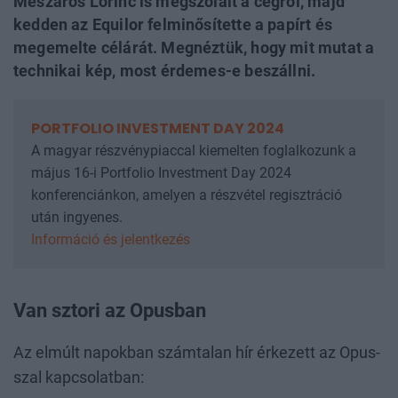
Mészáros Lőrinc is megszólalt a cégről, majd
kedden az Equilor felminősítette a papírt és
megemelte célárát. Megnéztük, hogy mit mutat a
technikai kép, most érdemes-e beszállni.
PORTFOLIO INVESTMENT DAY 2024
A magyar részvénypiaccal kiemelten foglalkozunk a
május 16-i Portfolio Investment Day 2024
konferenciánkon, amelyen a részvétel regisztráció
után ingyenes.
Információ és jelentkezés
Van sztori az Opusban
Az elmúlt napokban számtalan hír érkezett az Opus-
szal kapcsolatban: