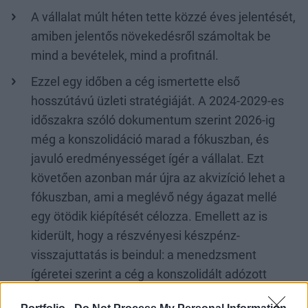
A vállalat múlt héten tette közzé éves jelentését,
amiben jelentős növekedésről számoltak be
mind a bevételek, mind a profitnál.
Ezzel egy időben a cég ismertette első
hosszútávú üzleti stratégiáját. A 2024-2029-es
időszakra szóló dokumentum szerint 2026-ig
még a konszolidáció marad a fókuszban, és
javuló eredményességet ígér a vállalat. Ezt
követően azonban már újra az akvizíció lehet a
fókuszban, ami a meglévő négy ágazat mellé
egy ötödik kiépítését célozza. Emellett az is
kiderült, hogy a részvényesi készpénz-
visszajuttatás is beindul: a menedzsment
ígéretei szerint a cég a konszolidált adózott
eredménynek minimum 15 százalékát fizetné ki