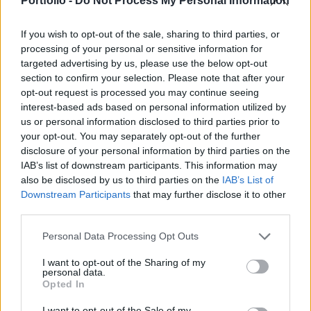
Portfolio -
Do Not Process My Personal Information
osztalékként, valamint 2024 és 2026 között saját
részvények visszavásárlását is tervezik, 10
If you wish to opt-out of the sale, sharing to third parties, or
milliárd forint értékben.
processing of your personal or sensitive information for
targeted advertising by us, please use the below opt-out
Az
Index
nemrég interjút készített Mészáros
section to confirm your selection. Please note that after your
Lőrinccel, a beszélgetés során pedig Mészáros
opt-out request is processed you may continue seeing
interest-based ads based on personal information utilized by
az Opusról, mint blue chipről is beszélt.
us or personal information disclosed to third parties prior to
Elmondta, hogy a többi blue chip egy-egy
your opt-out. You may separately opt-out of the further
könnyen azonosítható területen működik, az
disclosure of your personal information by third parties on the
IAB’s list of downstream participants. This information may
Opus azonban többnemű tevékenységet folytat,
also be disclosed by us to third parties on the
IAB’s List of
jelen van az építőiparban, az energetikában, a
Downstream Participants
that may further disclose it to other
mezőgazdaságban, élelmiszeriparban és a
third parties.
turizmusban is. Éppen ezért szerinte idő kell
Personal Data Processing Opt Outs
ahhoz, hogy ilyen széles skálán mozogva
I want to opt-out of the Sharing of my
elnyerjék a több ezer befektető bizalmát. Ezután
personal data.
Mészáros azt is elmondta, hogy szerinte a papír
Opted In
valós értéke 500 forint felett kellene, hogy
I want to opt-out of the Sale of my