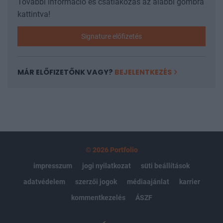
További információ és csatlakozás az alábbi gombra
kattintva!
Signature előfizetés
MÁR ELŐFIZETŐNK VAGY?
BEJELENTKEZÉS
© 2026 Portfolio
impresszum
jogi nyilatkozat
süti beállítások
adatvédelem
szerzői jogok
médiaajánlat
karrier
kommentkezelés
ÁSZF