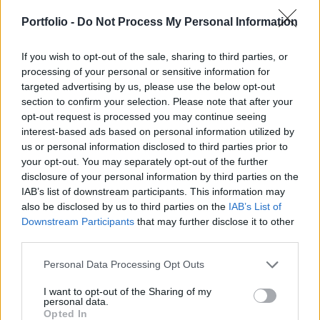
folyamatok, a magyarok ötöde már magán
szakorvoshoz fordul, elsősorban a rövidebb
Portfolio -
Do Not Process My Personal Information
várakozási idő, valamint a jobb körülmények és
felszereltség miatt.
If you wish to opt-out of the sale, sharing to third parties, or
processing of your personal or sensitive information for
targeted advertising by us, please use the below opt-out
Private Health Forum 2026Új lehetőségek a magyar
section to confirm your selection. Please note that after your
egészségügy előtt - De mégis mihez kezd ezzel a
opt-out request is processed you may continue seeing
magánegészségügyi szektor? Jubileumi konferenciánkon
interest-based ads based on personal information utilized by
kiderül.Információ és jelentkezésHarmadik éve állítja össze
us or personal information disclosed to third parties prior to
a Prémium Egészségpénztár a Prémium Járóbetegellátás
your opt-out. You may separately opt-out of the further
Minőségi Indexet. A mutató egy országos, reprezentatív
disclosure of your personal information by third parties on the
kutatás segítségével nyomon követi a szakorvosi...
IAB’s list of downstream participants. This information may
also be disclosed by us to third parties on the
IAB’s List of
Downstream Participants
that may further disclose it to other
KEDVES OLVASÓNK!
third parties.
A keresett cikk a portfolio.hu hírarchívumához
Personal Data Processing Opt Outs
tartozik, melynek olvasása előfizetéses
I want to opt-out of the Sharing of my
regisztrációhoz kötött.
personal data.
Opted In