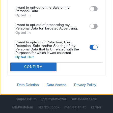
Az előfizetés a következőket tartalmazza:
I want to opt-out of the Sale of my
Portfolio.hu teljes cikkarchívum
Personal Data.
Kötéslisták: BÉT elmúlt 2 év napon belüli
Opted In
kötéslistái
I want to opt-out of processing my
Personal Data for Targeted Advertising.
Opted In
Előfizetés
I want to opt-out of Collection, Use,
Retention, Sale, and/or Sharing of my
Personal Data that Is Unrelated with the
MÁR ELŐFIZETŐNK VAGY?
BEJELENTKEZÉS
Purposes for which it was collected.
Opted Out
CONFIRM
Data Deletion
Data Access
Privacy Policy
© 2026 Portfolio
impresszum
jogi nyilatkozat
süti beállítások
adatvédelem
szerzői jogok
médiaajánlat
karrier