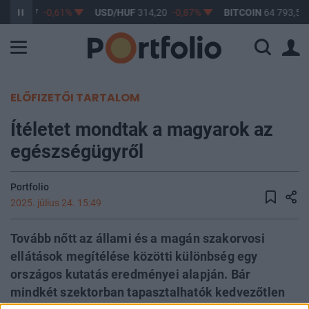
F
363,17
-0,61%
USD/HUF
314,20
-0,87%
BITCOIN
64 793,50
ELŐFIZETŐI TARTALOM
Ítéletet mondtak a magyarok az
egészségügyről
Portfolio
2025. július 24. 15:49
Tovább nőtt az állami és a magán szakorvosi
ellátások megítélése közötti különbség egy
országos kutatás eredményei alapján. Bár
mindkét szektorban tapasztalhatók kedvezőtlen