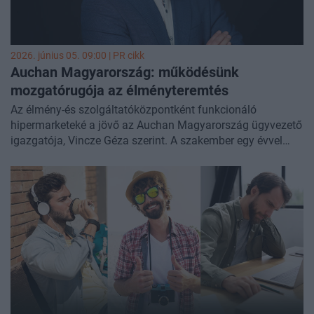
2026. június 05. 09:00 |
PR cikk
Auchan Magyarország: működésünk
mozgatórugója az élményteremtés
Az élmény-és szolgáltatóközpontként funkcionáló
hipermarketeké a jövő az Auchan Magyarország ügyvezető
igazgatója, Vincze Géza szerint. A szakember egy évvel
ezelőtt, 2025 tavaszán érkezett az áruházlánchoz, közel
harmincéves nemzetközi kereskedelmi tapasztalattal.
Csapatával tavaly alkotta meg azt a hétéves stratégiát,
amelyben az áruházlánc az vásárlói élményt és a diverz
üzlettípusok üzemeltetését helyezi a fókuszba – többek
között erről is kérdeztük a vállalatvezetőt.