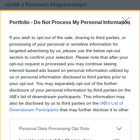
vezetik a Rossmann Magyarországot.
Portfolio -
Do Not Process My Personal Information
If you wish to opt-out of the sale, sharing to third parties, or
processing of your personal or sensitive information for
targeted advertising by us, please use the below opt-out
section to confirm your selection. Please note that after your
opt-out request is processed you may continue seeing
interest-based ads based on personal information utilized by
us or personal information disclosed to third parties prior to
your opt-out. You may separately opt-out of the further
disclosure of your personal information by third parties on the
2026. április 29. 05:00 |
PR cikk
IAB’s list of downstream participants. This information may
Európa legnagyobb outdoor és katonai
also be disclosed by us to third parties on the
IAB’s List of
áruháza érkezik Magyarországra
Downstream Participants
that may further disclose it to other
third parties.
A MILITARY online áruház tovább erősíti európai jelenlétét,
és elindította a MILITARY.EU/HU weboldal új, magyar
Personal Data Processing Opt Outs
vásárlók számára létrehozott online boltját.