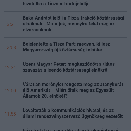
hivatalba a Tisza államfőjelöltje
Baka Andrást jelöli a Tisza-frakció köztársasági
elnöknek - Mutatjuk, mennyire felel meg az
13:21
elvárásoknak
Bejelentette a Tisza Párt: megvan, ki lesz
13:08
Magyarország új köztársasági elnöke
Üzent Magyar Péter: megkezdődött a titkos
12:31
szavazás a leendő köztársasági elnökről
Váratlan merénylet rengette meg az aranykorát
élő Amerikát – Miért ölték meg az Egyesült
12:00
Államok 20. elnökét?
Leváltották a kommunikációs hivatal, és az
11:58
állami rendezvényszervező ügynökség vezetőit
Friss kutatás: a pusztító viharok előrejelzései