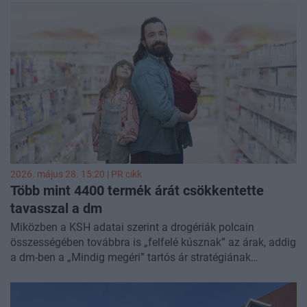
2026. május 28. 15:20 |
PR cikk
Több mint 4400 termék árát csökkentette
tavasszal a dm
Miközben a KSH adatai szerint a drogériák polcain
összességében továbbra is „felfelé kúsznak” az árak, addig
a dm-ben a „Mindig megéri” tartós ár stratégiának
köszönhetően az árucikkek ára négy hónapig garantáltan
nem drágul. A vállalat márciustól összesen több mint 4400
termék árát csökkentette, átlagosan 11,37%-kal, ami