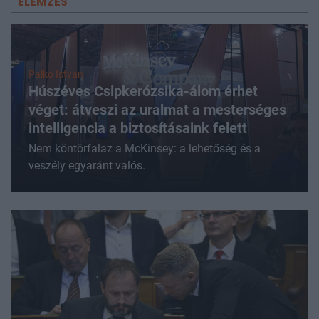
ELEMZÉS
Palkó István
Húszéves Csipkerózsika-álom érhet
véget: átveszi az uralmat a mesterséges
intelligencia a biztosításaink felett
Nem köntörfalaz a McKinsey: a lehetőség és a
veszély egyaránt valós.