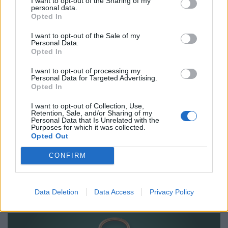
I want to opt-out of the Sharing of my
personal data.
Opted In
I want to opt-out of the Sale of my
Personal Data.
Opted In
I want to opt-out of processing my
Personal Data for Targeted Advertising.
Opted In
I want to opt-out of Collection, Use,
Retention, Sale, and/or Sharing of my
Personal Data that Is Unrelated with the
Purposes for which it was collected.
2026. április 28. 15:00 |
PR cikk
Opted Out
Történetének legeredményesebb évét zárta a
CONFIRM
Gránit Bank
A Gránit Bank élenjáró innovációkkal, jelentős üzleti
növekedéssel, eddigi történetének legmagasabb profitjával
Data Deletion
Data Access
Privacy Policy
zárta a 2025-ös évet. A részvényesek döntöttek a 19,2
milliárd forintos adózás utáni eredmény
eredménytartalékba helyezéséről. A Gránit Bank az elmúlt