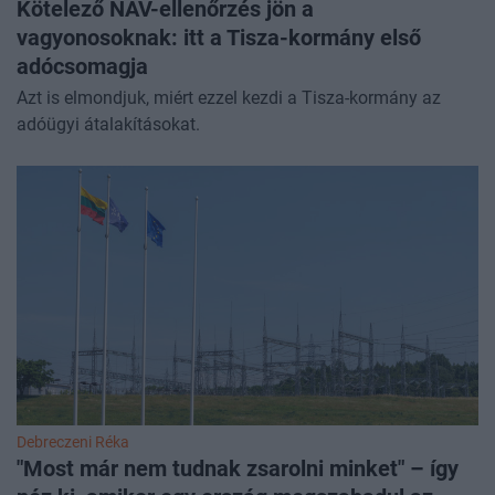
Kötelező NAV-ellenőrzés jön a
vagyonosoknak: itt a Tisza-kormány első
adócsomagja
Azt is elmondjuk, miért ezzel kezdi a Tisza-kormány az
adóügyi átalakításokat.
Debreczeni Réka
"Most már nem tudnak zsarolni minket" – így