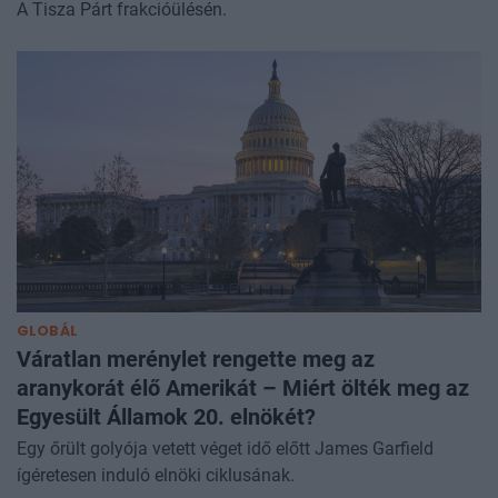
A Tisza Párt frakcióülésén.
GLOBÁL
Váratlan merénylet rengette meg az
aranykorát élő Amerikát – Miért ölték meg az
Egyesült Államok 20. elnökét?
Egy őrült golyója vetett véget idő előtt James Garfield
ígéretesen induló elnöki ciklusának.