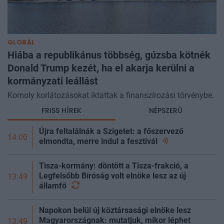
GLOBÁL
Hiába a republikánus többség, gúzsba kötnék
Donald Trump kezét, ha el akarja kerülni a
kormányzati leállást
Komoly korlátozásokat iktattak a finanszírozási törvénybe.
FRISS HÍREK
NÉPSZERŰ
Újra feltalálnák a Szigetet: a főszervező
14:00
elmondta, merre indul a
fesztivál
Tisza-kormány: döntött a Tisza-frakció, a
Legfelsőbb Bíróság volt elnöke lesz az új
13:49
államfő
Napokon belül új köztársasági elnöke lesz
Magyarországnak: mutatjuk, mikor léphet
13:49