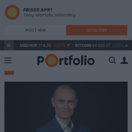
FRISSS APP!
Tény, elemzés, vélemény
MOST NEM
LETÖLTÖM
SD/HUF
314,20
-0,87%
BITCOIN
64 920,37
0,05%
BUX
148 6