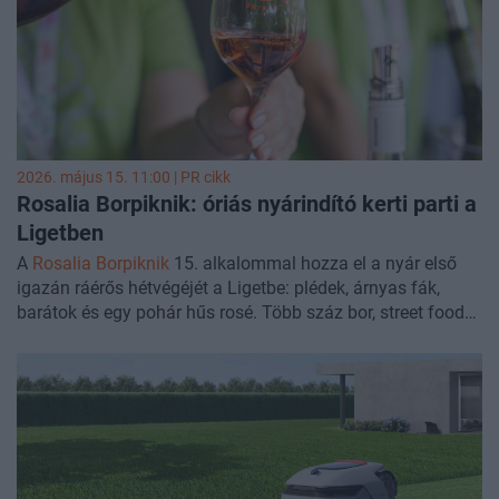
láncokhoz is.
2026. május 15. 11:00 |
PR cikk
Rosalia Borpiknik: óriás nyárindító kerti parti a
Ligetben
A
Rosalia Borpiknik
15. alkalommal hozza el a nyár első
igazán ráérős hétvégéjét a Ligetbe: plédek, árnyas fák,
barátok és egy pohár hűs rosé. Több száz bor, street food
és prémium falatok, napközben laza háttérzene, estére
koncertek és DJ-k. Borászbeszélgetések, gyerekprogramok,
kutyás show-k, borjóga – és persze a „Liget Bora”
szavazás, meg a vasárnapi brunch. Ha idén csak egy
pikniket iktatsz be, legyen ez az.