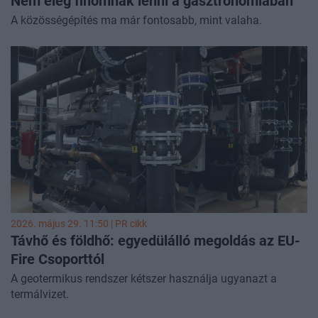
Nem elég finomnak lenni a gasztronómiában
A közösségépítés ma már fontosabb, mint valaha.
2026. május 29. 11:50 |
PR cikk
Távhő és földhő: egyedülálló megoldás az EU-
Fire Csoporttól
A geotermikus rendszer kétszer használja ugyanazt a
termálvizet.