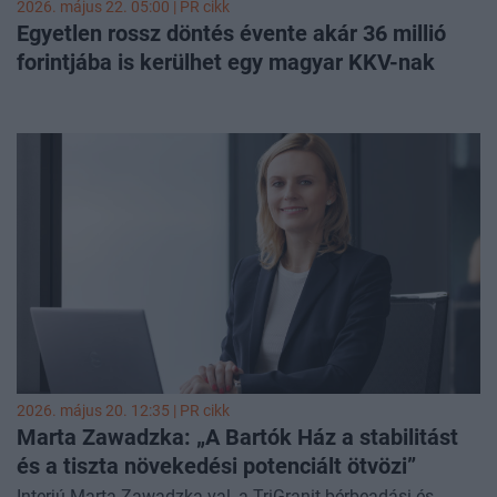
2026. május 22. 05:00 |
PR cikk
Egyetlen rossz döntés évente akár 36 millió
forintjába is kerülhet egy magyar KKV-nak
2026. május 20. 12:35 |
PR cikk
Marta Zawadzka: „A Bartók Ház a stabilitást
és a tiszta növekedési potenciált ötvözi”
Interjú Marta Zawadzka-val, a TriGranit bérbeadási és