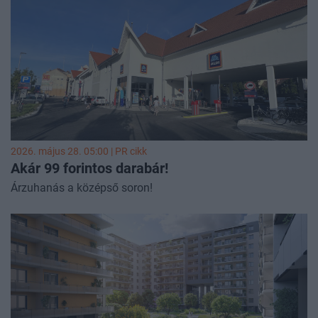
nemcsak önmagában jelentős lépés, hanem figyelembe
véve, hogy a szektorban éves alapon a mosó- és
tisztítószerek ára 2,8%-kal, a testápolási cikkeké pedig
2,9%-kal nőtt, különösen figyelemreméltó.
2026. május 28. 05:00 |
PR cikk
Akár 99 forintos darabár!
Árzuhanás a középső soron!