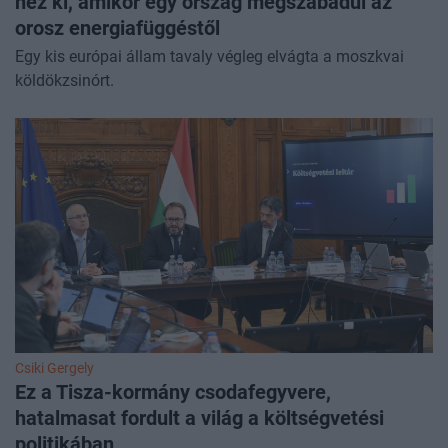
néz ki, amikor egy ország megszabadul az
orosz energiafüggéstől
Egy kis európai állam tavaly végleg elvágta a moszkvai
köldökzsinórt.
Csiki Gergely
Ez a Tisza-kormány csodafegyvere,
hatalmasat fordult a világ a költségvetési
politikában