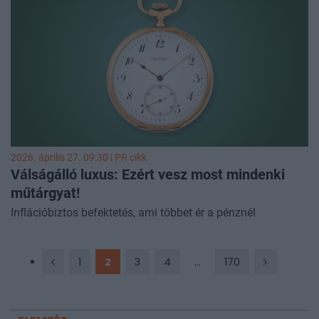
16 év egyik leggyorsabban növekvő bankja Kelet-közép
Európában. A pénzintézet ma már több mint 300 ezer
számlát vezet, és folyamatosan a bankrendszer átlagát
meghaladó növekedést ér el, miközben a portfolió
minősége továbbra is kiváló.
2026. április 27. 09:30 |
PR cikk
Válságálló luxus: Ezért vesz most mindenki
műtárgyat!
Inflációbiztos befektetés, ami többet ér a pénznél
1
2
3
4
...
170