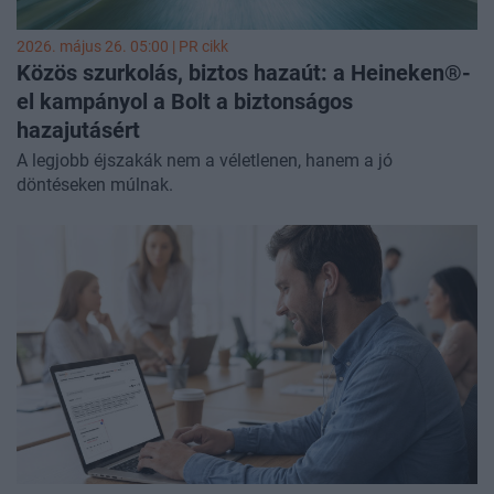
2026. május 26. 05:00 |
PR cikk
Közös szurkolás, biztos hazaút: a Heineken®-
el kampányol a Bolt a biztonságos
hazajutásért
A legjobb éjszakák nem a véletlenen, hanem a jó
döntéseken múlnak.