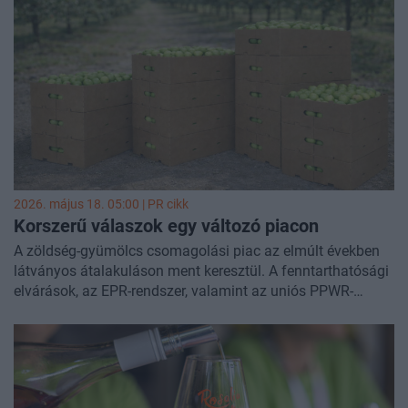
2026. május 18. 05:00 |
PR cikk
Korszerű válaszok egy változó piacon
A zöldség-gyümölcs csomagolási piac az elmúlt években
látványos átalakuláson ment keresztül. A fenntarthatósági
elvárások, az EPR-rendszer, valamint az uniós PPWR-
szabályozás nemcsak új költségstruktúrát, hanem új
gondolkodásmódot is kikényszerített a termelők, TÉSZ-ek
és kereskedelmi beszállítók körében. Ma már nem elég, ha
egy csomagolás „működik” – illeszkednie kell a
körforgásos gazdaság logikájába és a hatékony ellátási