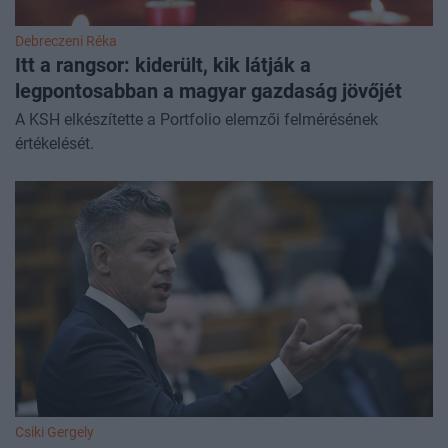
Debreczeni Réka
Itt a rangsor: kiderült, kik látják a
legpontosabban a magyar gazdaság jövőjét
A KSH elkészítette a Portfolio elemzői felmérésének
értékelését.
Csiki Gergely