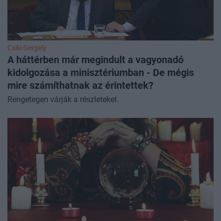
Csiki Gergely
A háttérben már megindult a vagyonadó
kidolgozása a minisztériumban - De mégis
mire számíthatnak az érintettek?
Rengetegen várják a részleteket.