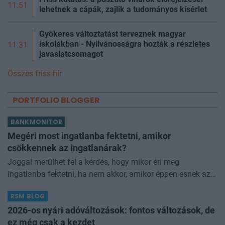
11:51
lehetnek a cápák, zajlik a tudományos kísérlet
Gyökeres változtatást terveznek magyar
iskolákban - Nyilvánosságra hozták a részletes
11:31
javaslatcsomagot
Összes friss hír
PORTFOLIO BLOGGER
BANKMONITOR
Megéri most ingatlanba fektetni, amikor
csökkennek az ingatlanárak?
Joggal merülhet fel a kérdés, hogy mikor éri meg
ingatlanba fektetni, ha nem akkor, amikor éppen esnek az
árak? Egyfajta ingatlanpiaci buy-the-dip. Ez a hozzáállás
RSM BLOG
egy bevett részvénypiaci bölc
2026-os nyári adóváltozások: fontos változások, de
ez még csak a kezdet