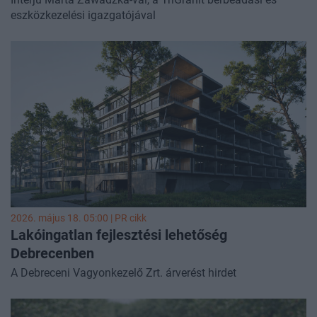
eszközkezelési igazgatójával
2026. május 18. 05:00 |
PR cikk
Lakóingatlan fejlesztési lehetőség
Debrecenben
A Debreceni Vagyonkezelő Zrt. árverést hirdet