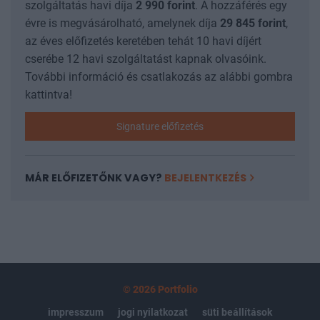
szolgáltatás havi díja
2 990
forint
. A hozzáférés egy
évre is megvásárolható, amelynek díja
29 845
forint
,
az éves előfizetés keretében tehát 10 havi díjért
cserébe 12 havi szolgáltatást kapnak olvasóink.
További információ és csatlakozás az alábbi gombra
kattintva!
Signature előfizetés
MÁR ELŐFIZETŐNK VAGY?
BEJELENTKEZÉS
© 2026 Portfolio
impresszum
jogi nyilatkozat
süti beállítások