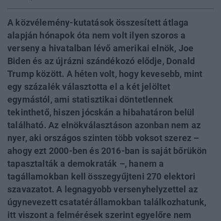
A közvélemény-kutatások összesített átlaga
alapján hónapok óta nem volt ilyen szoros a
verseny a hivatalban lévő amerikai elnök, Joe
Biden és az újrázni szándékozó elődje, Donald
Trump között. A héten volt, hogy kevesebb, mint
egy százalék választotta el a két jelöltet
egymástól, ami statisztikai döntetlennek
tekinthető, hiszen jócskán a hibahatáron belül
található. Az elnökválasztáson azonban nem az
nyer, aki országos szinten több voksot szerez –
ahogy ezt 2000-ben és 2016-ban is saját bőrükön
tapasztalták a demokraták –, hanem a
tagállamokban kell összegyűjteni 270 elektori
szavazatot. A legnagyobb versenyhelyzettel az
úgynevezett csatatérállamokban találkozhatunk,
itt viszont a felmérések szerint egyelőre nem