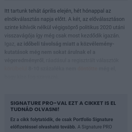
Itt tartunk tehát április elején, hét hónappal az
elnökválasztás napja előtt. A két, az előválasztáson
szinte kihívók nélkül végigsöprő politikus 2020 utáni
visszavágója így még csak most kezdődik igazán.
Igaz,
az időbeli távolság miatt a közvélemény-
kutatások még nem sokat árulnak el a
végeredményről
, ráadásul a regisztrált választók
körülbelül
8-10 százaléka nem
döntötte
még el,
hogy kire fog szavazni.
SIGNATURE PRO-VAL EZT A CIKKET IS EL
TUDNÁD OLVASNI!
Ez a cikk folytatódik, de csak Portfolio Signature
előfizetéssel olvasható tovább.
A Signature PRO