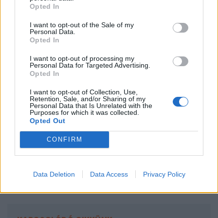
Opted In
tárgyalása,
ami egyben a 88 vádpontban perbe
fogott volt republikánus elnök első büntetőeljárását
I want to opt-out of the Sale of my
Personal Data.
is jelenti. A többi három ügyben továbbra sem tudni,
Opted In
mikor ülhet a vádlottak padjára.
A korábban rá
I want to opt-out of processing my
kiszabott tetemes pénzbüntetések és jogi kiadások
Personal Data for Targeted Advertising.
Opted In
miatt azonban jócskán apad a vagyona,
és bár
az
ingatlanjai megmenekültek a lefoglalás elől
, a
I want to opt-out of Collection, Use,
Retention, Sale, and/or Sharing of my
médiacégét tőzsdére vitte, hogy pótolni tudja a kieső
Personal Data that Is Unrelated with the
Purposes for which it was collected.
bevételeit. Ráadásul
a kampányadományok sem
Opted Out
úgy folynak be a republikánus
CONFIRM
elnökvárományoshoz, ahogy az illene
. Noha
márciusban már jobb számokat
produkált
, kérdés,
hogy utol tudja-e érni Biden rekordmennyiségű
Data Deletion
Data Access
Privacy Policy
adományozóktól származó bevételeit.