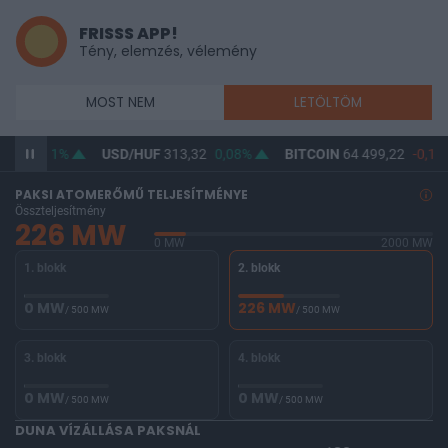
FRISSS APP!
Tény, elemzés, vélemény
MOST NEM
LETÖLTÖM
12
0,11%
USD/HUF
313,32
0,08%
BITCOIN
64 499,22
-0,16%
PAKSI ATOMERŐMŰ TELJESÍTMÉNYE
Összteljesítmény
226 MW
0 MW
2000 MW
1. blokk
2. blokk
0 MW
226 MW
/ 500 MW
/ 500 MW
3. blokk
4. blokk
0 MW
0 MW
/ 500 MW
/ 500 MW
DUNA VÍZÁLLÁSA PAKSNÁL