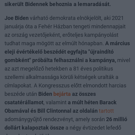
sikerült Bidennek behoznia a lemaradását.
Joe Biden
várható demokrata elnökjelölt, aki 2021
januárja óta a Fehér Házban tengeti mindennapjait
az ország vezetőjeként, erőteljes kampányolást
tudhat maga mögött az elmúlt hónapban.
A március
eleji évértékelő beszédét egyfajta "újraindító
gombként" próbálta felhasználni a kampánya,
mivel
az azt megelőző hetekben a 81 éves politikus
szellemi alkalmassága körüli kétségek uralták a
címlapokat. A Kongresszus előtt elmondott harcias
beszéde után
Biden
bejárta
az összes
csatatérállamot
, valamint
a múlt héten Barack
Obamával és Bill Clintonnal az oldalán
tartott
adománygyűjtő rendezvényt, amely során
26 millió
dollárt kalapoztak össze
a négy évtizedet lefedő