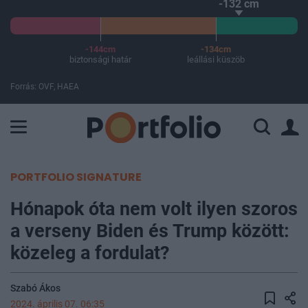
-132 cm
-144cm
-134cm
biztonsági határ
leállási küszöb
Forrás: OVF, HAEA
A Paksi Atomerőmű összteljesítménye 226 MW. A Duna vízállá
PORTFOLIO SIGNATURE
Hónapok óta nem volt ilyen szoros
a verseny Biden és Trump között:
közeleg a fordulat?
Szabó Ákos
2024. április 07. 06:35