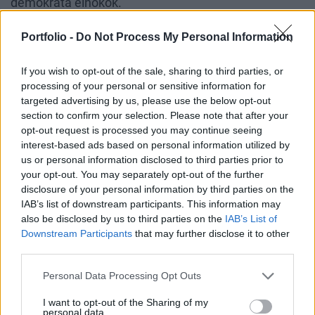
demokrata elnökök.
Portfolio -
Do Not Process My Personal Information
KAPCSOLÓDÓ CIKKÜNK
2024. 03. 08.
If you wish to opt-out of the sale, sharing to third parties, or
processing of your personal or sensitive information for
Nagy tervekkel állt elő Joe Biden - Ez volt az év
targeted advertising by us, please use the below opt-out
egyik legfontosabb eseménye Amerikában
section to confirm your selection. Please note that after your
2024. 03. 08.
opt-out request is processed you may continue seeing
interest-based ads based on personal information utilized by
Kőkemény választ kapott Joe Biden beszéde:
us or personal information disclosed to third parties prior to
rémálommá vált az amerikai álom
your opt-out. You may separately opt-out of the further
2024. 03. 11.
disclosure of your personal information by third parties on the
IAB’s list of downstream participants. This information may
Kőkeményen belerúgott Joe Bidenbe Donald Trump:
also be disclosed by us to third parties on the
IAB’s List of
dühösen és gyűlölettel telve ordibált az elnök
Downstream Participants
that may further disclose it to other
third parties.
Donald Trumpnak
eközben március idusán jelenése
Personal Data Processing Opt Outs
volt a New York-i bíróságon, és
egyre csak közeleg
I want to opt-out of the Sharing of my
az április 15-ére kiírt büntetőügyének első
personal data.