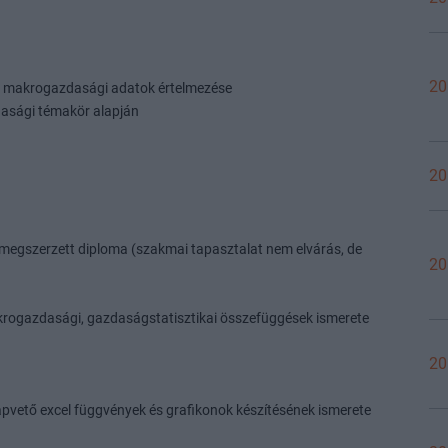
20
zi makrogazdasági adatok értelmezése
dasági témakör alapján
20
r megszerzett diploma (szakmai tapasztalat nem elvárás, de
20
krogazdasági, gazdaságstatisztikai összefüggések ismerete
20
alapvető excel függvények és grafikonok készítésének ismerete