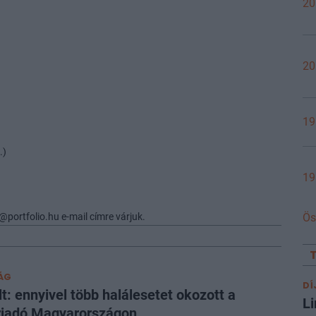
20
20
19
.)
19
@portfolio.hu e-mail címre várjuk.
Ös
ÁG
DÍ
lt: ennyivel több halálesetet okozott a
Li
riadó Magyarországon