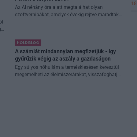
18
Az AI néhány óra alatt megtalálhat olyan
szoftverhibákat, amelyek évekig rejtve maradtak
ől
a világ legjobb fejlesztői és biztonsági
gy
szakemberei előtt. A kriptovilágban ennek
különösen nagy...
HOLDBLOG
A számlát mindannyian megfizetjük - így
gyűrűzik végig az aszály a gazdaságon
a
Egy súlyos hőhullám a terméskiesésen keresztül
megemelheti az élelmiszerárakat, visszafoghatja
a gazdasági növekedést, ronthatja a
termelékenységet, sőt még az állam
finanszírozását is m