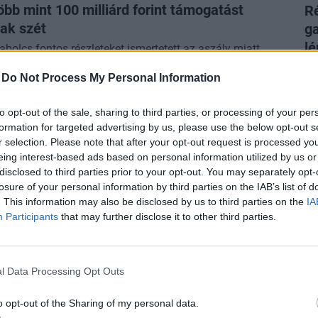
több mint 100 milliárd forint támogatást
Ré
ak szét
ga
lé
bolcs fontos részleteket ismertetett az aszály miatt
öntésről.
A 
-
Do Not Process My Personal Information
al
ÁG
to opt-out of the sale, sharing to third parties, or processing of your per
 Magyarországon megszűnnek az
P
formation for targeted advertising by us, please use the below opt-out s
akorlátozások, a szomszédban már
A
r selection. Please note that after your opt-out request is processed y
ikus lépést készítenek elő
ví
eing interest-based ads based on personal information utilized by us or
disclosed to third parties prior to your opt-out. You may separately opt-
n teljesen lecsaphatják a biztosítékot a nagy
Eg
losure of your personal information by third parties on the IAB’s list of
óknál.
ga
. This information may also be disclosed by us to third parties on the
IA
ké
Participants
that may further disclose it to other third parties.
ÁG
A
ik a szakszervezetek a kormány nyitását –
V
l Data Processing Opt Outs
ették az elvárásaikat
Sz
gyeztetéseket ígért a kormány az érdekképviseleteknek.
o opt-out of the Sharing of my personal data.
dö