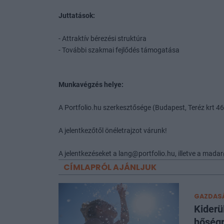
Juttatások:
- Attraktív bérezési struktúra
- További szakmai fejlődés támogatása
Munkavégzés helye:
A Portfolio.hu szerkesztősége (Budapest, Teréz krt 46
A jelentkezőtől önéletrajzot várunk!
A jelentkezéseket a lang@portfolio.hu, illetve a madar
CÍMLAPRÓL AJÁNLJUK
GAZDAS
Kiderü
hőség