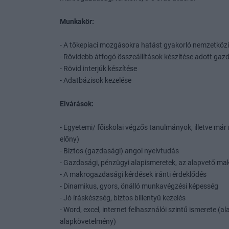
Munkakör:
- A tőkepiaci mozgásokra hatást gyakorló nemzetkö
- Rövidebb átfogó összeállítások készítése adott gaz
- Rövid interjúk készítése
- Adatbázisok kezelése
Elvárások:
- Egyetemi/ főiskolai végzős tanulmányok, illetve má
előny)
- Biztos (gazdasági) angol nyelvtudás
- Gazdasági, pénzügyi alapismeretek, az alapvető ma
- A makrogazdasági kérdések iránti érdeklődés
- Dinamikus, gyors, önálló munkavégzési képesség
- Jó íráskészség, biztos billentyű kezelés
- Word, excel, internet felhasználói szintű ismerete (
alapkövetelmény)