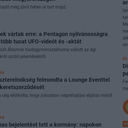
am
iadó még jövő héten is tart majd.
Is
ta
Me
me
k vártak erre: a Pentagon nyilvánosságra
al
 több tucat UFO-videót és -aktát
st
ült Államok hadügyminisztériuma vallott az égi
król szóló jelentésekről.
DÍ
Di
pa
ÁG
szterelnökség felmondta a Lounge Eventtel
Fe
 keretszerződését
me
 cég eltitkolta, hogy júliusban végrehajtási eljárás indult
ÁG
as bejelentést tett a kormány: napokon
P