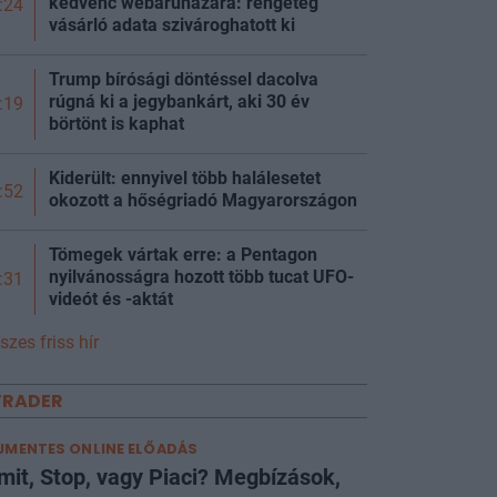
kedvenc webáruházára: rengeteg
:24
vásárló adata szivároghatott ki
Trump bírósági döntéssel dacolva
rúgná ki a jegybankárt, aki 30 év
:19
börtönt is kaphat
Kiderült: ennyivel több halálesetet
:52
okozott a hőségriadó Magyarországon
Tömegek vártak erre: a Pentagon
nyilvánosságra hozott több tucat UFO-
:31
videót és -aktát
szes friss hír
TRADER
JMENTES ONLINE ELŐADÁS
mit, Stop, vagy Piaci? Megbízások,