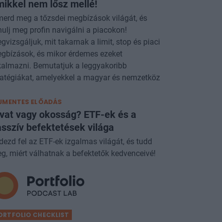
ikkel nem lősz mellé!
merd meg a tőzsdei megbízások világát, és
nulj meg profin navigálni a piacokon!
gvizsgáljuk, mit takarnak a limit, stop és piaci
gbízások, és mikor érdemes ezeket
kalmazni. Bemutatjuk a leggyakoribb
ratégiákat, amelyekkel a magyar és nemzetköz
JMENTES ELŐADÁS
vat vagy okosság? ETF-ek és a
sszív befektetések világa
dezd fel az ETF-ek izgalmas világát, és tudd
g, miért válhatnak a befektetők kedvenceivé!
ORTFOLIO CHECKLIST