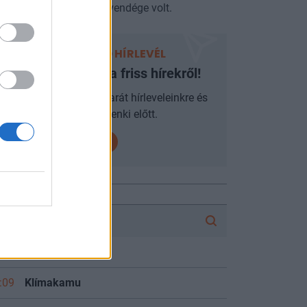
miniszter az Alapvetés vendége volt.
PORTFOLIO HÍRLEVÉL
Ne maradjon le a friss hírekről!
Iratkozzon fel mobilbarát hírleveleinkre és
járjon mindenki előtt.
FÓRUM
:10
DAX
:09
Klímakamu