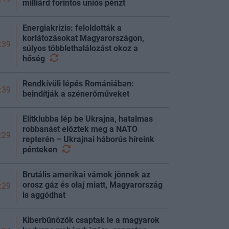
milliárd forintos uniós pénzt
Energiakrízis: feloldották a
korlátozásokat Magyarországon,
:39
súlyos többlethalálozást okoz a
hőség
Rendkívüli lépés Romániában:
:39
beindítják a szénerőműveket
Elitklubba lép be Ukrajna, hatalmas
robbanást előztek meg a NATO
:29
repterén – Ukrajnai háborús híreink
pénteken
Brutális amerikai vámok jönnek az
orosz gáz és olaj miatt, Magyarország
:29
is aggódhat
Kiberbűnözők csaptak le a magyarok