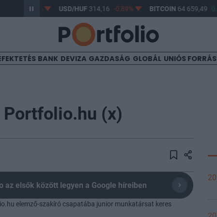
33
-0,57%
USD/HUF
314,16
-0,89%
BITCOIN
64 659,49
0,61%
EFEKTETÉS
BANK
DEVIZA
GAZDASÁG
GLOBÁL
UNIÓS FORRÁ
Portfolio.hu (x)
20
olio az elsők között legyen a Google híreiben
io.hu elemző-szakíró csapatába junior munkatársat keres
20