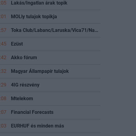
:05
Lakás/Ingatlan árak topik
:01
MOLly tulajok topikja
:57
Toka Club/Labanc/Laruska/Vica71/Nacky/Bpali/Oldrider/Josefernando/Mcbull/Kawaszabi
:45
Ezüst
:42
Akko fórum
:32
Magyar Állampapír tulajok
:29
4IG részvény
:08
Mtelekom
:07
Financial Forecasts
:03
EURHUF és minden más