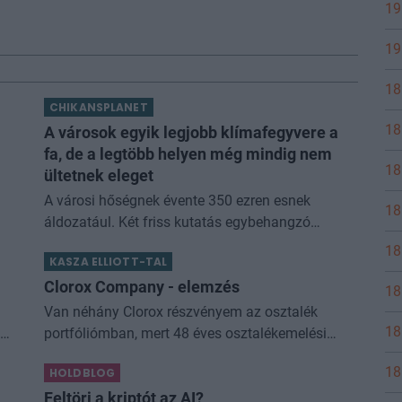
19
19
18
CHIKANSPLANET
18
A városok egyik legjobb klímafegyvere a
fa, de a legtöbb helyen még mindig nem
18
ültetnek eleget
A városi hőségnek évente 350 ezren esnek
18
es
áldozatául. Két friss kutatás egybehangzó
eredménye szerint a fakorona akár a városi
18
KASZA ELLIOTT-TAL
hőszigethatás felét is semlegesítheti
Clorox Company - elemzés
18
Van néhány Clorox részvényem az osztalék
18
an
portfóliómban, mert 48 éves osztalékemelési
múltja van, és 2025 végén úgy láttam, hogy jó
18
HOLDBLOG
 is
áron meg tudom venni ezt a majdnem dividend
king-et. Azt
Feltöri a kriptót az AI?