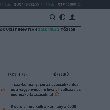
BUX
148 632,55
1,41%
OTP
46 890
2,16%
MOL
4 650
0
SOK
ÜZLET
INGATLAN
ZÖLD VILÁG
TŐZSDE
FRISS HÍREK
NÉPSZERŰ
Tisza-kormány: jön az adócsökkentés
és a vagyonvédelmi hivatal, változás az
:49
energiakorlátozásoknál
Kiderült, mire költi a kormány a 6000
:49