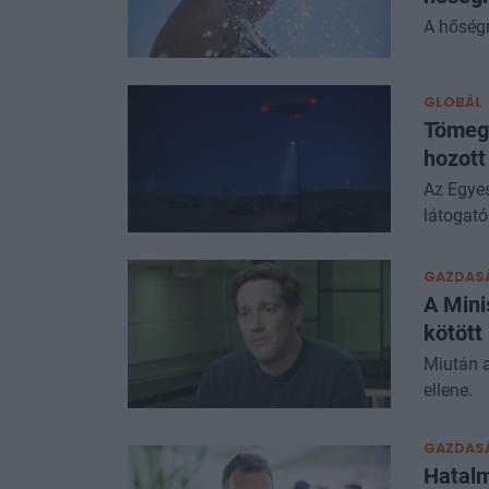
A hőségr
GLOBÁL
Tömege
hozott
Az Egyes
látogató
GAZDAS
A Mini
kötött
Miután a
ellene.
GAZDAS
Hatalm