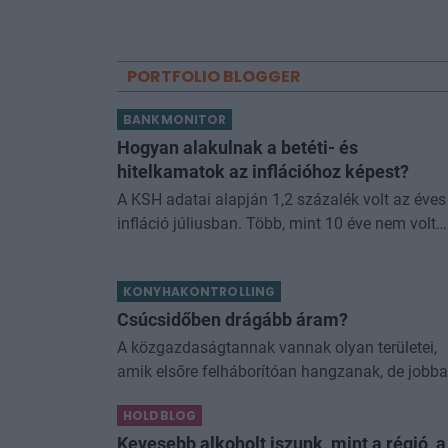
PORTFOLIO BLOGGER
BANKMONITOR
Hogyan alakulnak a betéti- és
hitelkamatok az inflációhoz képest?
A KSH adatai alapján 1,2 százalék volt az éves
infláció júliusban. Több, mint 10 éve nem volt
ilyen alacsony az áremelkedés mértéke. Érdem
megnézni, hogy ezen adathoz képest hogyan
KONYHAKONTROLLING
alakul
Csúcsidőben drágább áram?
A közgazdaságtannak vannak olyan területei,
amik elsőre felháborítóan hangzanak, de jobb
megnézve összességében jobb kimenethez
HOLDBLOG
vezetnek. Az igaz, hogy némi kellemetlenséggel
járnak. Az
Kevesebb alkoholt iszunk, mint a régió, a