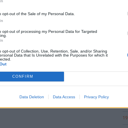
In
A 
ÁG
o opt-out of the Sale of my Personal Data.
 a kormány: újabb magyar kórházakban indul
In
milliárdos mentőakció a hőség miatt
to opt-out of processing my Personal Data for Targeted
d a hűtőrendszerek korszerűsítését célzó program
ing.
Zsolt szerint.
In
o opt-out of Collection, Use, Retention, Sale, and/or Sharing
ersonal Data that Is Unrelated with the Purposes for which it
lected.
ÁG
Out
gyengült az amerikai munkaerőpiac, ami már
erveit is átírta
CONFIRM
piac egyre jobban árazta a szigorítást.
Data Deletion
Data Access
Privacy Policy
19
19