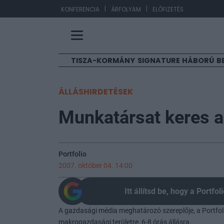
|
|
EUR/HUF
363,
KONFERENCIA
ÁRFOLYAM
ELŐFIZETÉS
TISZA-KORMÁNY
SIGNATURE
HÁBORÚ
B
ÁLLÁSHIRDETÉSEK
Munkatársat keres a 
Portfolio
2007. október 04. 14:00
Itt állítsd be, hogy a Portf
A gazdasági média meghatározó szereplője, a Portfol
makrogazdasági területre, 6-8 órás állásra.