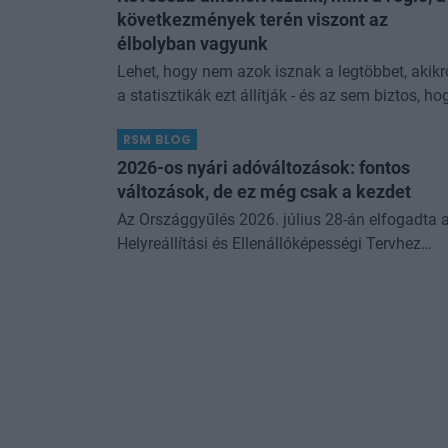
következmények terén viszont az
élbolyban vagyunk
Lehet, hogy nem azok isznak a legtöbbet, akikr
a statisztikák ezt állítják - és az sem biztos, ho
a kevesebb elfogyasztott alkohol kisebb
RSM BLOG
társadalmi kárral... The post Kevesebb alkoholt
iszunk
2026-os nyári adóváltozások: fontos
változások, de ez még csak a kezdet
Az Országgyűlés 2026. július 28-án elfogadta 
Helyreállítási és Ellenállóképességi Tervhez
(RRF), egyes kormányprogramokhoz és
kormányhatározatokhoz kapcsolódó
adóintézkedésekről, v