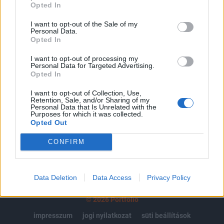
regisztrációhoz kötött.
Opted In
Az előfizetés a következőket tartalmazza:
I want to opt-out of the Sale of my
Personal Data.
Portfolio.hu teljes cikkarchívum
Opted In
Kötéslisták: BÉT elmúlt 2 év napon belüli
I want to opt-out of processing my
kötéslistái
Personal Data for Targeted Advertising.
Opted In
Előfizetés
I want to opt-out of Collection, Use,
Retention, Sale, and/or Sharing of my
Personal Data that Is Unrelated with the
Purposes for which it was collected.
MÁR ELŐFIZETŐNK VAGY?
BEJELENTKEZÉS
Opted Out
CONFIRM
Data Deletion
Data Access
Privacy Policy
© 2026 Portfolio
impresszum
jogi nyilatkozat
süti beállítások