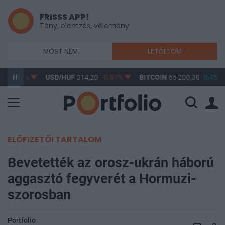
FRISSS APP!
Tény, elemzés, vélemény
MOST NEM
LETÖLTÖM
7
-0,61%
USD/HUF
314,20
-0,87%
BITCOIN
65 200,38
0,45%
ELŐFIZETŐI TARTALOM
Bevetették az orosz-ukrán háború
aggasztó fegyverét a Hormuzi-
szorosban
Portfolio