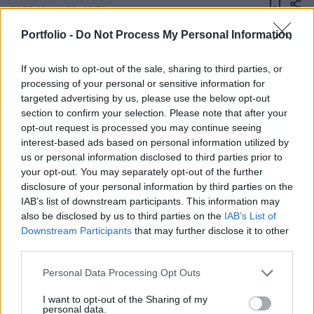
2025. június 23. 12:52
Portfolio -
Do Not Process My Personal Information
A Sky News számolt be arról, hogy nagyon furcsa
jelzavarásokat észleltek a Hormuzi-szoros körül,
If you wish to opt-out of the sale, sharing to third parties, or
ez pedig már egy katonai akció előszele is lehet.
processing of your personal or sensitive information for
targeted advertising by us, please use the below opt-out
A lap kiszúrta, hogy Tombak kikötőben nagyon érdekes
section to confirm your selection. Please note that after your
opt-out request is processed you may continue seeing
mintát mutatnak a vízi járművek, mivel úgy néz ki, mintha
interest-based ads based on personal information utilized by
az összes a szárazföldön lenne egy nagy körben
us or personal information disclosed to third parties prior to
elhelyezve. Ez szinte egészen biztosan nem felel meg a
your opt-out. You may separately opt-out of the further
valóságnak, sokkal inkább arról van szó, hogy „valakik”
disclosure of your personal information by third parties on the
zavarják a jeleket. A GPS-interferencia gyakorlata nem
IAB’s list of downstream participants. This information may
ismeretlen akár a térségben sem, viszont az elmúlt...
also be disclosed by us to third parties on the
IAB’s List of
Downstream Participants
that may further disclose it to other
third parties.
KEDVES OLVASÓNK!
Personal Data Processing Opt Outs
A keresett cikk a portfolio.hu hírarchívumához
I want to opt-out of the Sharing of my
tartozik, melynek olvasása előfizetéses
personal data.