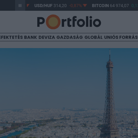
-0,61%
USD/HUF
314,20
-0,87%
BITCOIN
64 974,07
0,13%
EFEKTETÉS
BANK
DEVIZA
GAZDASÁG
GLOBÁL
UNIÓS FORRÁ