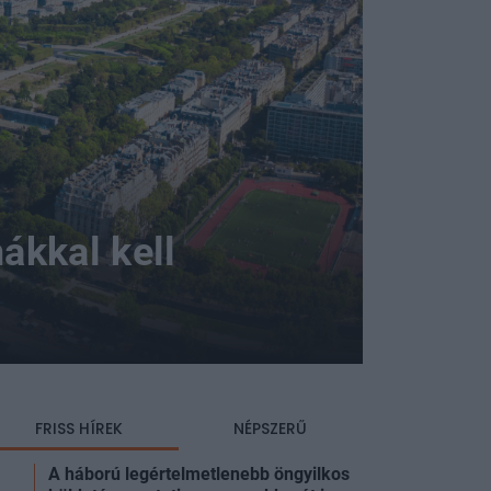
ákkal kell
FRISS HÍREK
NÉPSZERŰ
A háború legértelmetlenebb öngyilkos