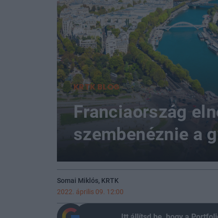
KRTK BLOG
Franciaország elnö
szembenéznie a g
Somai Miklós, KRTK
2022. április 09. 12:00
Itt állítsd be, hogy a Portf