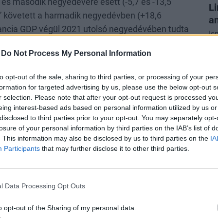
és második negyedévére esett (-5,7 és -13,5
Li
s” követett a harmadik negyedévben (+18,6
am
ancia GDP végül 2021 utolsó negyedévében tudta
Is
szintet (lásd 1. ábra). Bár ez utóbbi esemény
ta
-
Do Not Process My Personal Information
 mint a 2008-as globális pénzügyi válság idején
Me
me
etkező évek döntéshozói számíthatnak rá, hogy a
to opt-out of the sale, sharing to third parties, or processing of your per
al
n befolyásolja majd a mozgásterüket.
formation for targeted advertising by us, please use the below opt-out s
st
r selection. Please note that after your opt-out request is processed y
eing interest-based ads based on personal information utilized by us or
DÍ
disclosed to third parties prior to your opt-out. You may separately opt-
Di
losure of your personal information by third parties on the IAB’s list of
. This information may also be disclosed by us to third parties on the
IA
pa
Participants
that may further disclose it to other third parties.
Fe
me
l Data Processing Opt Outs
o opt-out of the Sharing of my personal data.