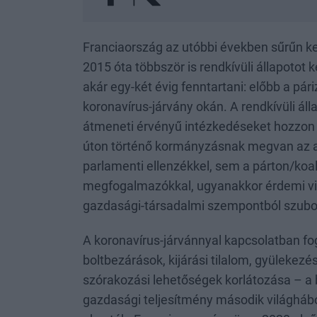
Franciaország az utóbbi években sűrűn ker
2015 óta többször is rendkívüli állapotot k
akár egy-két évig fenntartani: előbb a pár
koronavírus-járvány okán. A rendkívüli ál
átmeneti érvényű intézkedéseket hozzon 
úton történő kormányzásnak megvan az a
parlamenti ellenzékkel, sem a párton/koal
megfogalmazókkal, ugyanakkor érdemi vi
gazdasági-társadalmi szempontból szubo
A koronavírus-járvánnyal kapcsolatban fo
boltbezárások, kijárási tilalom, gyülekezés
szórakozási lehetőségek korlátozása – a 
gazdasági teljesítmény második világháb