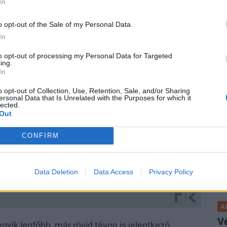
In
P
o opt-out of the Sale of my Personal Data.
Ré
In
ga
to opt-out of processing my Personal Data for Targeted
lé
ing.
In
A 
al
o opt-out of Collection, Use, Retention, Sale, and/or Sharing
ersonal Data that Is Unrelated with the Purposes for which it
lected.
Out
P
A
CONFIRM
ví
Eg
ga
Data Deletion
Data Access
Privacy Policy
ké
A
V
yik legfőbb, már rövid távon is jelentkező