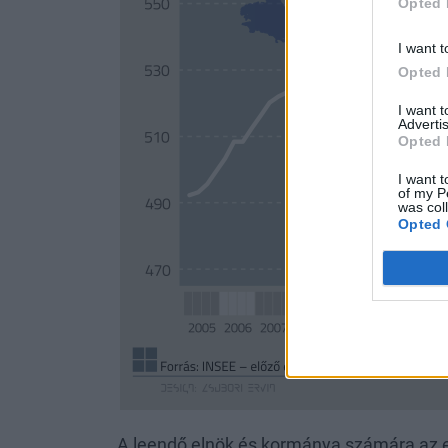
Opted 
I want t
Opted 
I want 
Advertis
Opted 
I want t
of my P
was col
Opted 
A leendő elnök és kormánya számára az eg