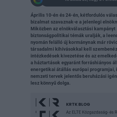
Április 10-én és 24-én, kétfordulós vála
bizalmat szavaznak-e a jelenlegi elnökn
Miközben az elnökválasztási kampányt a
biztonságpolitikai témák uralják, a lee
nyomán felálló új kormánynak már rövid
társadalmi kihívásokkal kell szembenéz
intézkedések kivezetése és az emelked
a háztartások egyaránt forráshiányos áll
energetikai átállás európai programjai, i
nemzeti tervek jelentős beruházási igén
lesz könnyű dolga.
KRTK BLOG
Az ELTE Közgazdaság- és R