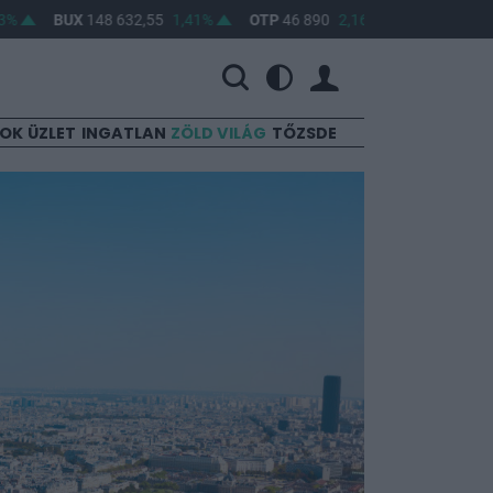
BUX
148 632,55
1,41%
OTP
46 890
2,16%
MOL
4 650
0,22
SOK
ÜZLET
INGATLAN
ZÖLD VILÁG
TŐZSDE