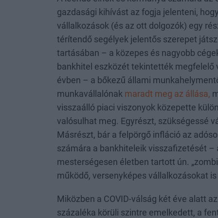
gazdasági kihívást az fogja jelenteni, ho
vállalkozások (és az ott dolgozók) egy rés
térítendő segélyek jelentős szerepet játsz
tartásában – a közepes és nagyobb cégek
bankhitel eszközét tekintették megfelelő
évben – a bőkezű állami munkahelymentő
munkavállalónak
maradt meg az állása,
m
visszaálló piaci viszonyok közepette külö
valósulhat meg. Egyrészt, szükségessé vá
Másrészt, bár a felpörgő infláció az adó
számára a bankhiteleik visszafizetését – a
mesterségesen életben tartott ún. „zombi
működő, versenyképes vállalkozásokat is
Miközben a COVID-válság két éve alatt a
százaléka körüli szintre emelkedett, a f