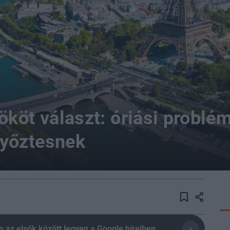
köt választ: óriási problém
yőztesnek
olio az elsők között legyen a Google híreiben