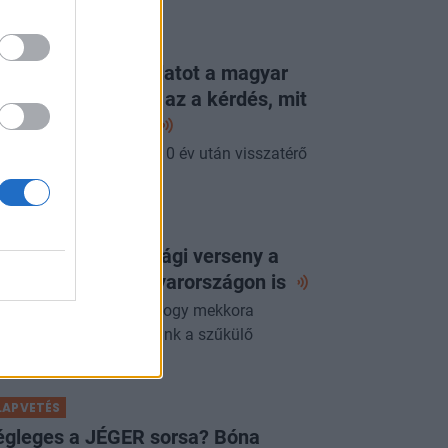
ORTFOLIO CHECKLIST
g látott ilyen jó adatot a magyar
zdaság: már csak az a kérdés, mit
p erre a
jegybank
pénteki Checklistben a 10 év után visszatérő
acsony infláció.
ORTFOLIO CHECKLIST
 következő gazdasági verseny a
zért folyhat - Magyarországon
is
yre fontosabb kérdés, hogy mekkora
zdasági értéket teremtünk a szűkülő
szletekből.
LAPVETÉS
égleges a JÉGER sorsa? Bóna