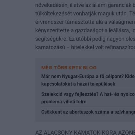
növekedésén, illetve az állami garanciák 
túlköltekezését vonhatják maguk után. T
érvrendszer támasztotta alá a válságmen
kényszerítette a gazdaságot a leállásra, l
segítségükre. Ez utóbbi pedig nagyon olcs
kamatozású – hitelekkel volt refinanszíro
MÉG TÖBB KRTK BLOG
Már nem Nyugat-Európa a fő célpont? Kiderü
kapcsolatokat a hazai települések
Szelekció vagy fejlesztés? A hat- és nyolc
probléma viheti félre
Csökkent az abortuszok száma a szívhang
AZ ALACSONY KAMATOK KORA AZON