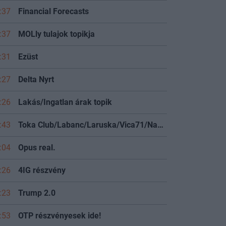
:37
Financial Forecasts
:37
MOLly tulajok topikja
:31
Ezüst
:27
Delta Nyrt
:26
Lakás/Ingatlan árak topik
:43
Toka Club/Labanc/Laruska/Vica71/Nacky/Bpali/Oldrider/Josefernando/Mcbull/Kawaszabi
:04
Opus real.
:26
4IG részvény
:23
Trump 2.0
:53
OTP részvényesek ide!