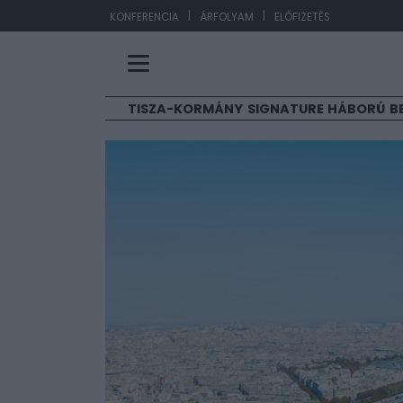
|
|
EUR/HUF
363,17
KONFERENCIA
ÁRFOLYAM
ELŐFIZETÉS
TISZA-KORMÁNY
SIGNATURE
HÁBORÚ
B