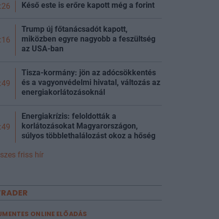
Késő este is erőre kapott még a
forint
:26
Trump új főtanácsadót kapott,
miközben egyre nagyobb a feszültség
:16
az USA-ban
Tisza-kormány: jön az adócsökkentés
és a vagyonvédelmi hivatal, változás az
:49
energiakorlátozásoknál
Energiakrízis: feloldották a
korlátozásokat Magyarországon,
:49
súlyos többlethalálozást okoz a
hőség
szes friss hír
TRADER
JMENTES ONLINE ELŐADÁS