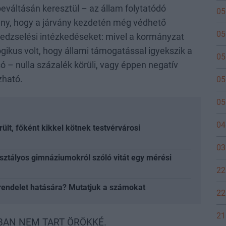
beváltásán keresztül – az állam folytatódó
05
ény, hogy a járvány kezdetén még védhető
05
edzselési intézkedéseket: mivel a kormányzat
ogikus volt, hogy állami támogatással igyekszik a
05
ó – nulla százalék körüli, vagy éppen negatív
zható.
05
05
04
lt, főként kikkel kötnek testvérvárosi
03
osztályos gimnáziumokról szóló vitát egy mérési
22
rendelet hatására? Mutatjuk a számokat
22
21
BAN NEM TART ÖRÖKKÉ.