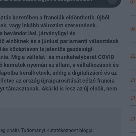
07
sztás keretében a franciák eldönthetik, újból
ek, vagy inkább változást szeretnének.
06
 bevándorlási, járványügyi és
ndő elnöknek és a júniusi parlamenti választások
 és középtávon is jelentős gazdasági-
22
nie. Míg a vállalat- és munkahelybarát COVID-
ő kamatok nyomán az állam, a vállalkozások és
apotba kerülhetnek, addig a digitalizáció és az
21
lletve az ország újraiparosítását célzó francia
yt támasztanak. Akárki is lesz az új elnök, nem
21
21
egionális Tudományi Kutatóközpont blogja.