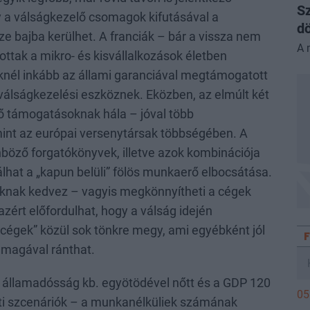
Sz
gy a válságkezelő csomagok kifutásával a
dö
ze bajba kerülhet. A franciák – bár a vissza nem
A 
ottak a mikro- és kisvállalkozások életben
nél inkább az állami garanciával megtámogatott
 válságkezelési eszköznek. Eközben, az elmúlt két
 támogatásoknak hála – jóval több
int az európai versenytársak többségében. A
nböző forgatókönyvek, illetve azok kombinációja
lhat a „kapun belüli” fölös munkaerő elbocsátása.
soknak kedvez – vagyis megkönnyítheti a cégek
zért előfordulhat, hogy a válság idején
cégek” közül sok tönkre megy, ami egyébként jól
 magával ránthat.
z államadósság kb. egyötödével nőtt és a GDP 120
05
enti szcenáriók – a munkanélküliek számának