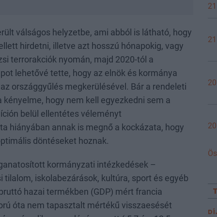
21
ült válságos helyzetbe, ami abból is látható, hogy
21
ellett hirdetni, illetve azt hosszú hónapokig, vagy
izsi terrorakciók nyomán, majd 2020-tól a
lapot lehetővé tette, hogy az elnök és kormánya
20
az országgyűlés megkerülésével. Bár a rendeleti
 kényelme, hogy nem kell egyezkedni sem a
íción belül ellentétes véleményt
20
ta hiányában annak is megnő a kockázata, hogy
ptimális döntéseket hoznak.
Ös
ganatosított kormányzati intézkedések –
i tilalom, iskolabezárások, kultúra, sport és egyéb
bruttó hazai termékben (GDP) mért francia
orú óta nem tapasztalt mértékű visszaesését
DÍ